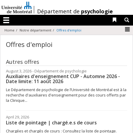
Passer
au
/
Département de
psychologie
contenu
Liens 
R
Menu
N
Home
Notre département
Offres d'emploi
Offres d'emploi
Autres offres
August 3, 2026
- Département de psychologie
Auxiliaires d'enseignement CUP - Automne 2026 -
Date limite: 11 août 2026
Le Département de psychologie de l’Université de Montréal est à la
recherche d'auxiliaires d'enseignement pour des cours offerts par
la Clinique...
April 29, 2026
Liste de pointage | chargé.e.s de cours
Chargées et chargés de cours : Consultez la liste de pointage.