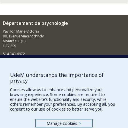
Département de psychologie
Pavillon Marie-Victorin
90, avenue Vincent d'Indy
Montréal (QC)
H2V 2S9
514 343-6972
Nouvelles et événements
Comment soutenir le Département?
UdeM understands the importance of
privacy
BESOIN D'AIDE?
Cookies allow us to enhance and personalize your
Plan du site
browsing experience. Some cookies are required to
Signaler une erreur
ensure the website’s functionality and security, while
others remember your preferences. By accepting all, you
Accessibilité
consent to our use of cookies to better serve you.
FACULTÉ DES ARTS ET DES SCIENCES
Manage cookies
>
Nos départements et écoles