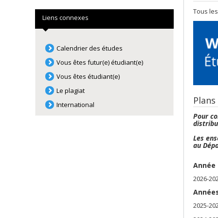
Tous les
Liens connexes
Calendrier des études
Vous êtes futur(e) étudiant(e)
Vous êtes étudiant(e)
Le plagiat
Plans
International
Pour co
distrib
Les ens
au Dépa
Année 
2026-20
Années
2025-20