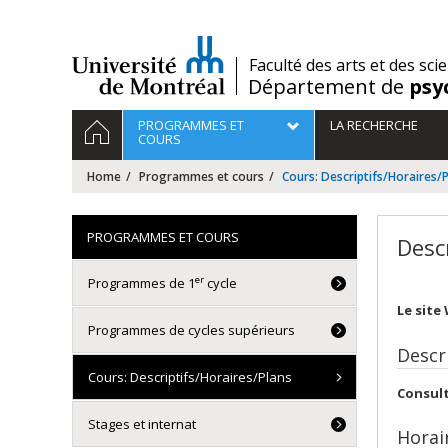
Passer
au
contenu
/
Faculté des arts et des sci
Département de
psy
Navigation
HOME
PROGRAMMES ET
LA RECHERCHE
principale
COURS
Home
Programmes et cours
Cours: Descriptifs/Horaires/
PROGRAMMES ET COURS
Desc
er
Programmes de 1
cycle
Le site
Programmes de cycles supérieurs
Descr
Cours: Descriptifs/Horaires/Plans
Consult
Stages et internat
Horai