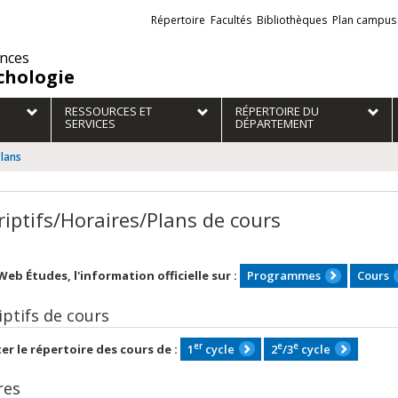
Liens
Répertoire
Facultés
Bibliothèques
Plan campus
externes
ences
chologie
RESSOURCES ET
RÉPERTOIRE DU
SERVICES
DÉPARTEMENT
Plans
riptifs/Horaires/Plans de cours
 Web Études, l'information officielle sur :
Programmes
Cours
iptifs de cours
er
e
e
er le répertoire des cours de :
1
cycle
2
/3
cycle
res