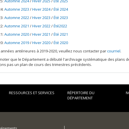
25:
Automne 2024
/
Hiver 2025
/
Été 2025
24:
Automne 2023
/
Hiver 2024
/
Été 2024
23:
Automne 2022
/
Hiver 2023
/
Été 2023
22:
Automne 2021
/
Hiver 2022
/
Été2022
21:
Automne 2020
/
Hiver 2021
/
Été 2021
20:
Automne 2019
/
Hiver 2020
/
Été 2020
 années antérieures à 2019-2020, veuillez nous contacter par
courriel
.
 noter que le Département a débuté l'archivage systématique des plans de
ons pas un plan de cours des trimestres précédents.
RESSOURCES ET SERVICES
RÉPERTOIRE DU
N
DÉPARTEMENT
événements