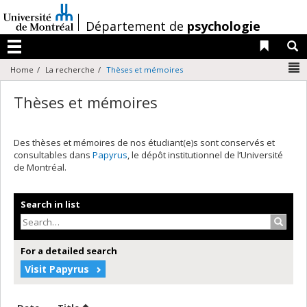
Passer
au
/
Département de
psychologie
contenu
Liens 
R
Menu
N
Home
La recherche
Thèses et mémoires
Thèses et mémoires
Des thèses et mémoires de nos étudiant(e)s sont conservés et
consultables dans
Papyrus
, le dépôt institutionnel de l’Université
de Montréal.
Search in list
Search
For a detailed search
Visit Papyrus