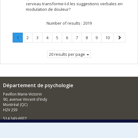
cerveau transforme-t-il les suggestions verbales en
modulation de douleur?
Number of results :
2019
Page
.
Page
Page
Page
Page
Page
Page
Page
Page
Page
Next
1
2
3
4
5
6
7
8
9
10
Current
page
page.
20 results per page
Département de psychologie
Pavillon Marie-Victorin
90, avenue Vincent d'Indy
Montréal (QC)
H2V 2S9
514 343-6972
Nouvelles et événements