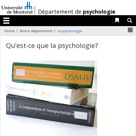
Passer
au
/
Département de
psychologie
contenu
Liens 
R
Menu
N
Home
Notre département
La psychologie
Qu’est-ce que la psychologie?