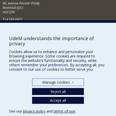
90, avenue Vincent d'Indy
Montréal (QC)
H2V 2S9
514 343-6972
Nouvelles et événements
Comment soutenir le Département?
UdeM understands the importance of
privacy
BESOIN D'AIDE?
Cookies allow us to enhance and personalize your
Plan du site
browsing experience. Some cookies are required to
Signaler une erreur
ensure the website’s functionality and security, while
others remember your preferences. By accepting all, you
Accessibilité
consent to our use of cookies to better serve you.
FACULTÉ DES ARTS ET DES SCIENCES
Manage cookies
>
Nos départements et écoles
Reject all
Nos centres d'études
Nos programmes et cours
Accept all
See our
privacy policy
and
terms of use
.