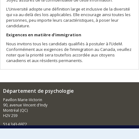
Soyez assurés de la confidentialité de cette information.
L’Université adopte une définition large et inclusive de la diversité
qui va au-delà des lois applicables. Elle encourage ainsi toutes les
personnes, peu importe leurs caractéristiques, à poser leur
candidature.
Exigences en matière d’immigration
Nous invitons tous les candidats qualifiés à postuler à l’UdeM.
Conformément aux exigences de l’immigration au Canada, veuillez
noter que la priorité sera toutefois accordée aux citoyens
canadiens et aux résidents permanents.
Département de psychologie
Pavillon Marie-Victorin
90, avenue Vincent d'Indy
Montréal (QC)
H2V 2S9
514 343-6972
Nouvelles et événements