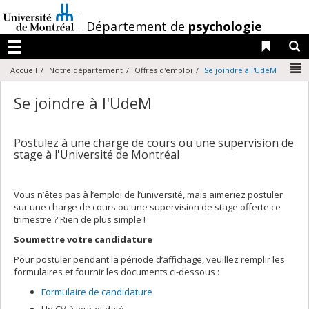
Passer
au
/
Département de
psychologie
contenu
Liens 
R
Menu
N
Accueil
Notre département
Offres d'emploi
Se joindre à l'UdeM
Se joindre à l'UdeM
Postulez à une charge de cours ou une supervision de
stage à l'Université de Montréal
Vous n’êtes pas à l’emploi de l’université, mais aimeriez postuler
sur une charge de cours ou une supervision de stage offerte ce
trimestre ? Rien de plus simple !
Soumettre votre candidature
Pour postuler pendant la période d’affichage, veuillez remplir les
formulaires et fournir les documents ci-dessous :
Formulaire de candidature
Un CV à jour et daté