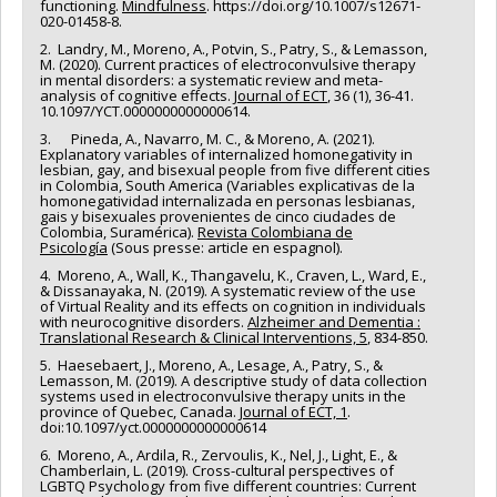
functioning.
Mindfulness
. https://doi.org/10.1007/s12671-
020-01458-8.
2. Landry, M., Moreno, A., Potvin, S., Patry, S., & Lemasson,
M. (2020). Current practices of electroconvulsive therapy
in mental disorders: a systematic review and meta-
analysis of cognitive effects.
Journal of ECT
, 36 (1), 36-41.
10.1097/YCT.0000000000000614.
3. Pineda, A., Navarro, M. C., & Moreno, A. (2021).
Explanatory variables of internalized homonegativity in
lesbian, gay, and bisexual people from five different cities
in Colombia, South America (Variables explicativas de la
homonegatividad internalizada en personas lesbianas,
gais y bisexuales provenientes de cinco ciudades de
Colombia, Suramérica).
Revista Colombiana de
Psicología
(Sous presse: article en espagnol).
4. Moreno, A., Wall, K., Thangavelu, K., Craven, L., Ward, E.,
& Dissanayaka, N. (2019). A systematic review of the use
of Virtual Reality and its effects on cognition in individuals
with neurocognitive disorders.
Alzheimer and Dementia :
Translational Research & Clinical Interventions, 5
, 834-850.
5. Haesebaert, J., Moreno, A., Lesage, A., Patry, S., &
Lemasson, M. (2019). A descriptive study of data collection
systems used in electroconvulsive therapy units in the
province of Quebec, Canada.
Journal of ECT, 1
.
doi:10.1097/yct.0000000000000614
6. Moreno, A., Ardila, R., Zervoulis, K., Nel, J., Light, E., &
Chamberlain, L. (2019). Cross-cultural perspectives of
LGBTQ Psychology from five different countries: Current