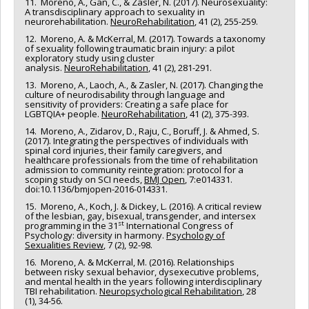
11. Moreno, A., Gan, C., & Zasler, N. (2017). Neurosexuality:
A transdisciplinary approach to sexuality in
neurorehabilitation.
NeuroRehabilitation
, 41 (2), 255-259.
12. Moreno, A. & McKerral, M. (2017). Towards a taxonomy
of sexuality following traumatic brain injury: a pilot
exploratory study using cluster
analysis.
NeuroRehabilitation
, 41 (2), 281-291.
13. Moreno, A., Laoch, A., & Zasler, N. (2017). Changing the
culture of neurodisability through language and
sensitivity of providers: Creating a safe place for
LGBTQIA+ people.
NeuroRehabilitation
, 41 (2), 375-393.
14. Moreno, A., Zidarov, D., Raju, C., Boruff, J. & Ahmed, S.
(2017). Integrating the perspectives of individuals with
spinal cord injuries, their family caregivers, and
healthcare professionals from the time of rehabilitation
admission to community reintegration: protocol for a
scoping study on SCI needs,
BMJ Open
, 7:e014331.
doi:10.1136/bmjopen-2016-014331.
15. Moreno, A., Koch, J. & Dickey, L. (2016). A critical review
of the lesbian, gay, bisexual, transgender, and intersex
st
programming in the 31
International Congress of
Psychology: diversity in harmony.
Psychology of
Sexualities Review
, 7 (2), 92-98.
16. Moreno, A. & McKerral, M. (2016). Relationships
between risky sexual behavior, dysexecutive problems,
and mental health in the years following interdisciplinary
TBI rehabilitation.
Neuropsychological Rehabilitation
, 28
(1), 34-56.