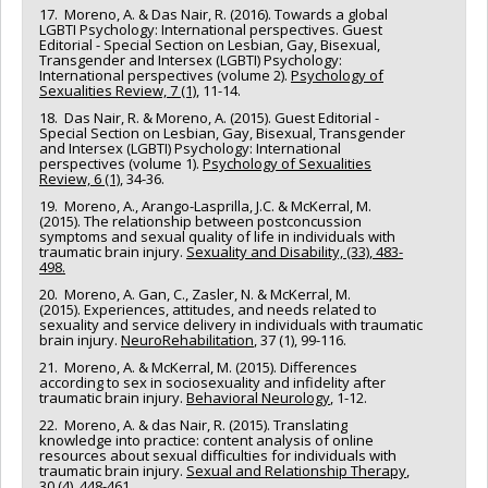
17. Moreno, A. & Das Nair, R. (2016). Towards a global
LGBTI Psychology: International perspectives. Guest
Editorial - Special Section on Lesbian, Gay, Bisexual,
Transgender and Intersex (LGBTI) Psychology:
International perspectives (volume 2).
Psychology of
Sexualities Review, 7 (1)
, 11-14.
18. Das Nair, R. & Moreno, A. (2015). Guest Editorial -
Special Section on Lesbian, Gay, Bisexual, Transgender
and Intersex (LGBTI) Psychology: International
perspectives (volume 1).
Psychology of Sexualities
Review, 6 (1)
, 34-36.
19. Moreno, A., Arango-Lasprilla, J.C. & McKerral, M.
(2015). The relationship between postconcussion
symptoms and sexual quality of life in individuals with
traumatic brain injury.
Sexuality and Disability, (33), 483-
498.
20. Moreno, A. Gan, C., Zasler, N. & McKerral, M.
(2015). Experiences, attitudes, and needs related to
sexuality and service delivery in individuals with traumatic
brain injury.
NeuroRehabilitation
, 37 (1), 99-116.
21. Moreno, A. & McKerral, M. (2015). Differences
according to sex in sociosexuality and infidelity after
traumatic brain injury.
Behavioral Neurology
, 1-12.
22. Moreno, A. & das Nair, R. (2015). Translating
knowledge into practice: content analysis of online
resources about sexual difficulties for individuals with
traumatic brain injury.
Sexual and Relationship Therapy
,
30 (4), 448-461.