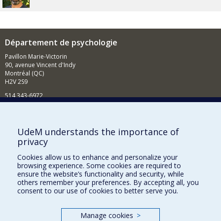
Département de psychologie
Pavillon Marie-Victorin
90, avenue Vincent d'Indy
Montréal (QC)
H2V 2S9
514 343-6972
Nouvelles et événements
Comment soutenir le Département?
UdeM understands the importance of
privacy
BESOIN D'AIDE?
Cookies allow us to enhance and personalize your
Plan du site
browsing experience. Some cookies are required to
Signaler une erreur
ensure the website’s functionality and security, while
others remember your preferences. By accepting all, you
Accessibilité
consent to our use of cookies to better serve you.
FACULTÉ DES ARTS ET DES SCIENCES
Manage cookies
>