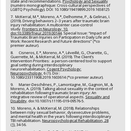
state and recommendations.
Psychology and Sexuality
(
numéro monographique: Cross-cultural perspectives of
LGBTQ Psychology). DOI: 10.1080/19419899.2019.1658125
7. McKerral, M.*, Moreno, A.*, Delhomme, P., & Gelinas, I.
(2019). Driving behaviors 2–3 years after traumatic brain
injury rehabilitation: A multicenter case-control
study.
Frontiers in Neurology, 10.
doi:10.3389/fneur.2019.00144
. Special Issue: “Impact of
Traumatic Brain Injuries on Participation in Daily Life and
Work: Recent Research and Future directions” (*co
premier auteur).
8. Cisneros, E.*, Moreno, A.*, Léveillé, G., Charette, G.,
Guerrette, M., & McKerral, M. (2019). The Client’s
Intervention Priorities: a person-centered tool to support
goal setting during interdisciplinary
neurorehabilitation.
Cogent Psychology:
Neuropsychology
, 6 (1). Doi :
10.1080/23311908.2019.1603614 (*co premier auteur).
9. Marier-Deschênes, P., Lamontagne, M., Gagnon, M., &
Moreno, A. (2019). Talking about sexuality in the context of
rehabilitation following traumatic brain injury: An
integrative review of operational aspects.
Sexuality and
Disability
. doi:10.1007/s11195-019-09576-5.
10. Moreno, A. & McKerral, M. (2018). Relationships
between risky sexual behavior, dysexecutive problems,
and mental health in the years following interdisciplinary
TBI rehabilitation.
Neuropsychological Rehabilitation, 28
(1)
, 34-56.