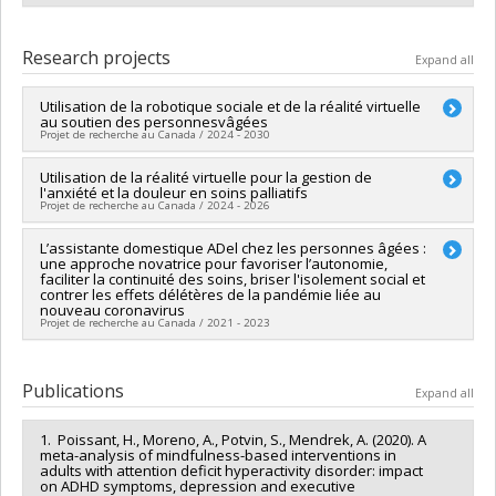
Research projects
Expand all
Utilisation de la robotique sociale et de la réalité virtuelle
au soutien des personnesvâgées
Projet de recherche au Canada / 2024 - 2030
Lead researcher :
Utilisation de la réalité virtuelle pour la gestion de
Jhon Alexander Moreno
l'anxiété et la douleur en soins palliatifs
Funding sources:
CRSNG/Conseil de recherches en sciences
Projet de recherche au Canada / 2024 - 2026
naturelles et génie du Canada (CRSNG)
Grant programs:
PVXXXXXX-Horizons de la découverte
Lead researcher :
L’assistante domestique ADel chez les personnes âgées :
Jhon Alexander Moreno
une approche novatrice pour favoriser l’autonomie,
Funding sources:
Ministère Économie et Innovation
faciliter la continuité des soins, briser l'isolement social et
Grant programs:
PVXXXXXX-Soutien aux organismes de
contrer les effets délétères de la pandémie liée au
recherche et innovation (PSO) - Volet 2a: Appel de projets en
nouveau coronavirus
Projet de recherche au Canada / 2021 - 2023
innovation sociale
Lead researcher :
Jhon Alexander Moreno
Funding sources:
Ministère Économie et Innovation
Publications
Expand all
Grant programs:
PVXXXXXX-Soutien aux organismes de
recherche et innovation (PSO) - Volet 2: Soutien aux projets
1. Poissant, H., Moreno, A., Potvin, S., Mendrek, A. (2020). A
meta-analysis of mindfulness-based interventions in
adults with attention deficit hyperactivity disorder: impact
on ADHD symptoms, depression and executive