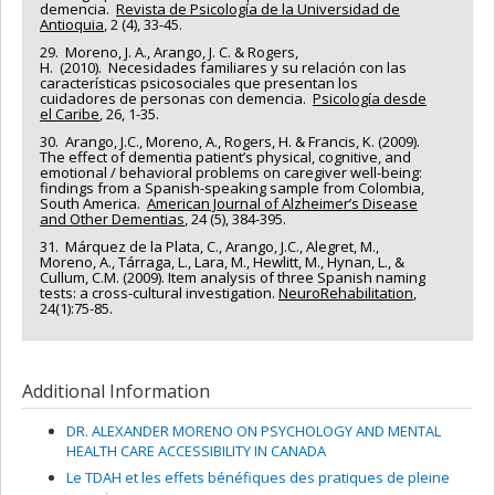
demencia.
Revista de Psicología de la Universidad de
Antioquia
, 2 (4), 33-45.
29. Moreno, J. A., Arango, J. C. & Rogers,
H. (2010). Necesidades familiares y su relación con las
características psicosociales que presentan los
cuidadores de personas con demencia.
Psicología desde
el Caribe
, 26, 1-35.
30. Arango, J.C., Moreno, A., Rogers, H. & Francis, K. (2009).
The effect of dementia patient’s physical, cognitive, and
emotional / behavioral problems on caregiver well-being:
findings from a Spanish-speaking sample from Colombia,
South America.
American Journal of Alzheimer’s Disease
and Other Dementias
, 24 (5), 384-395.
31. Márquez de la Plata, C., Arango, J.C., Alegret, M.,
Moreno, A., Tárraga, L., Lara, M., Hewlitt, M., Hynan, L., &
Cullum, C.M. (2009). Item analysis of three Spanish naming
tests: a cross-cultural investigation.
NeuroRehabilitation
,
24(1):75-85.
Additional Information
DR. ALEXANDER MORENO ON PSYCHOLOGY AND MENTAL
HEALTH CARE ACCESSIBILITY IN CANADA
Le TDAH et les effets bénéfiques des pratiques de pleine