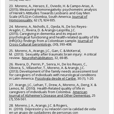
23. Moreno, A., Herazo, E., Oviedo, H. & Campo-Arias, A.
(2015). Measuring Homonegativity: psychometric analysis
of Herek’s Attitudes Towards Lesbians and Gay Men
Scale (ATLG) in Colombia, South America.
Journal of
Homosexuality
, 62 (7), 924-935.
24. Moreno, A., Nicholls, E., Ojeda, N., De los Reyes-
Aragón, C., Rivera, D. & Arango-Lasprilla, J.C.
(2015). Caregiving in dementia and its impact on
psychological functioning and health-related quality of life
(HRQOL): findings from a Colombian sample.
Journal of
Cross-Cultural Gerontology
, (30), 393-408.
25. Moreno, A., Arango, J.C., Gan, C. & McKerral,
M. (2013). Sexuality after traumatic brain injury: A critical
review.
NeuroRehabilitation
, 32, 69-85.
26. Rivera, D., Perrin, P., Senra, H., De los Reyes, C.,
Olivera, S., Villaseñor, T., Moreno, A. & Arango, J.C.
(2013). Development of the family needs assessment tool
for caregivers of individuals with neurological conditions
in Latin-America.
Psicología desde el Caribe
, 30 (1), 1-20.
27. Arango, J.C., Lehan, T., Drew, A., Moreno, A., Deng, X. &
Lemos, M. (2010). Health-Related quality of life in
caregivers of individuals from Colombia.
American
Journal of Alzheimer’s Disease and Other Dementias
, 25
(7), 556-561.
28. Moreno, J. A., Arango, J.C. & Rogers,
H. (2010). Depresión y su relación con la calidad de vida
en un grupo de cuidadores de personas con