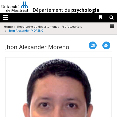
Passer
au
/
Département de
psychologie
contenu
Liens 
R
Menu
N
Home
Répertoire du département
Professeur(e)s
Jhon Alexander MORENO
Vcard
Imp
Jhon Alexander Moreno