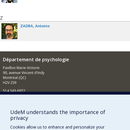
Z
ZADRA
Antonio
Département de psychologie
Pavillon Marie-Victorin
90, avenue Vincent d'Indy
Montréal (QC)
H2V 2S9
514 343-6972
Nouvelles et événements
Comment soutenir le Département?
UdeM understands the importance of
privacy
BESOIN D'AIDE?
Cookies allow us to enhance and personalize your
Plan du site