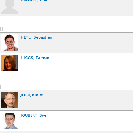
GRENIER
Simon
H
HÉTU
Sébastien
HIGGS
Tamsin
J
JERBI
Karim
JOUBERT
Sven