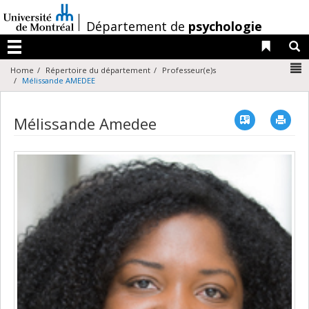
Passer
au
/
Département de
psychologie
contenu
Liens 
R
Menu
N
Home
Répertoire du département
Professeur(e)s
Mélissande AMEDEE
Vcard
Imp
Mélissande Amedee