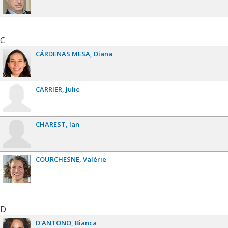
C
CÁRDENAS MESA
Diana
CARRIER
Julie
CHAREST
Ian
COURCHESNE
Valérie
D
D'ANTONO
Bianca