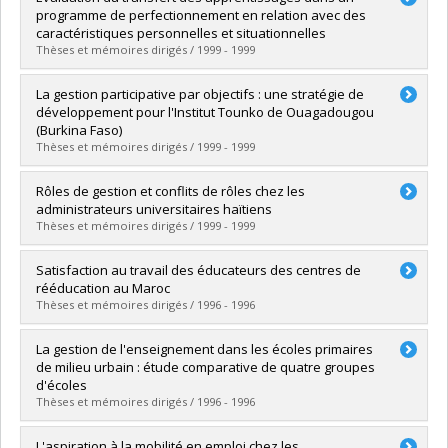
Cycle :
Doctoral
programme de perfectionnement en relation avec des
Grade :
Ph. D.
caractéristiques personnelles et situationnelles
Lien vers le document dans Papyrus
Thèses et mémoires dirigés / 1999 - 1999
Graduate :
Gauthier, France M.
La gestion participative par objectifs : une stratégie de
Cycle :
Doctoral
développement pour l'Institut Tounko de Ouagadougou
Grade :
Ph. D.
(Burkina Faso)
Lien vers le document dans Papyrus
Thèses et mémoires dirigés / 1999 - 1999
Graduate :
Sanou, Dafrassi
Rôles de gestion et conflits de rôles chez les
Cycle :
Doctoral
administrateurs universitaires haïtiens
Grade :
Ph. D.
Thèses et mémoires dirigés / 1999 - 1999
Lien vers le document dans Papyrus
Graduate :
Gourgues, Jacques-Michel
Satisfaction au travail des éducateurs des centres de
Cycle :
Doctoral
rééducation au Maroc
Grade :
Ph. D.
Thèses et mémoires dirigés / 1996 - 1996
Lien vers le document dans Papyrus
Graduate :
Oubenihya, Omar
La gestion de l'enseignement dans les écoles primaires
Cycle :
Master's
de milieu urbain : étude comparative de quatre groupes
Grade :
M.A.
d'écoles
Lien vers le document dans Papyrus
Thèses et mémoires dirigés / 1996 - 1996
Graduate :
Ouellet, Georges
L'aspiration à la mobilité en emploi chez les