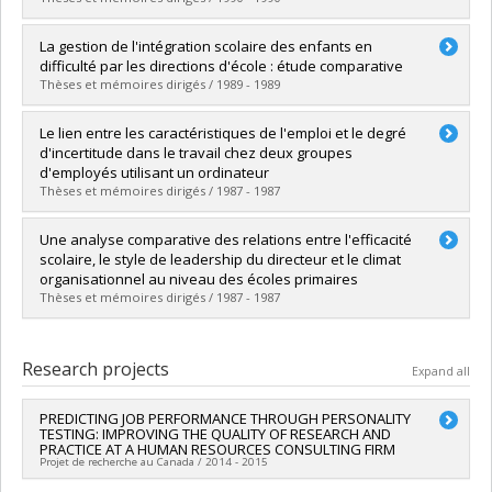
Lien vers le document dans Papyrus
Graduate :
Corriveau, Lise
La gestion de l'intégration scolaire des enfants en
Cycle :
Doctoral
difficulté par les directions d'école : étude comparative
Grade :
Ph. D.
Thèses et mémoires dirigés / 1989 - 1989
Lien vers le document dans Papyrus
Graduate :
Parent, Ghyslain
Le lien entre les caractéristiques de l'emploi et le degré
Cycle :
Doctoral
d'incertitude dans le travail chez deux groupes
Grade :
Ph. D.
d'employés utilisant un ordinateur
Lien vers le document dans Papyrus
Thèses et mémoires dirigés / 1987 - 1987
Graduate :
Bérard, Jocelyn
Une analyse comparative des relations entre l'efficacité
Cycle :
Master's
scolaire, le style de leadership du directeur et le climat
Grade :
M. Sc.
organisationnel au niveau des écoles primaires
Lien vers le document dans Papyrus
Thèses et mémoires dirigés / 1987 - 1987
Graduate :
Maduro, Celia Pereira
Cycle :
Doctoral
Research projects
Expand all
Grade :
Ph. D.
Lien vers le document dans Papyrus
PREDICTING JOB PERFORMANCE THROUGH PERSONALITY
TESTING: IMPROVING THE QUALITY OF RESEARCH AND
PRACTICE AT A HUMAN RESOURCES CONSULTING FIRM
Projet de recherche au Canada / 2014 - 2015