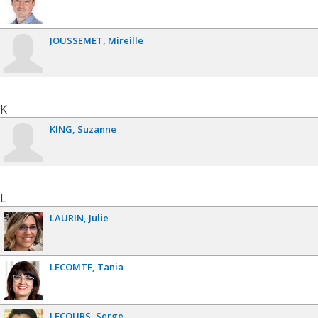
JOUSSEMET
Mireille
K
KING
Suzanne
L
LAURIN
Julie
LECOMTE
Tania
LECOURS
Serge