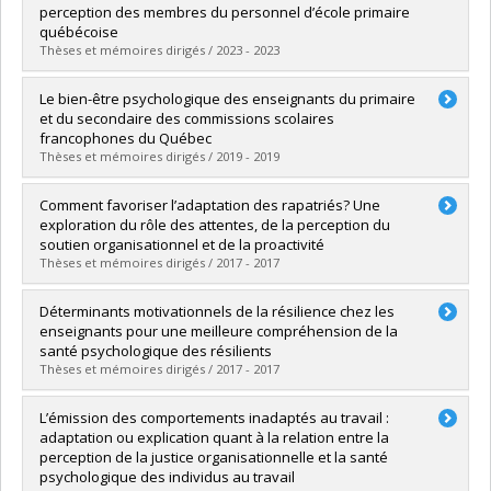
perception des membres du personnel d’école primaire
québécoise
Thèses et mémoires dirigés / 2023 - 2023
Graduate :
Laverdière-Boivin, Akhésa
Le bien-être psychologique des enseignants du primaire
Cycle :
Master's
et du secondaire des commissions scolaires
Grade :
M. Sc.
francophones du Québec
Lien vers le document dans Papyrus
Thèses et mémoires dirigés / 2019 - 2019
Graduate :
de Courville, Miryam
Comment favoriser l’adaptation des rapatriés? Une
Cycle :
Master's
exploration du rôle des attentes, de la perception du
Grade :
M. Sc.
soutien organisationnel et de la proactivité
Lien vers le document dans Papyrus
Thèses et mémoires dirigés / 2017 - 2017
Graduate :
Goyette, Véronique
Déterminants motivationnels de la résilience chez les
Cycle :
Doctoral
enseignants pour une meilleure compréhension de la
Grade :
Ph. D.
santé psychologique des résilients
Lien vers le document dans Papyrus
Thèses et mémoires dirigés / 2017 - 2017
Graduate :
Zacharyas, Corinne
L’émission des comportements inadaptés au travail :
Cycle :
Doctoral
adaptation ou explication quant à la relation entre la
Grade :
Ph. D.
perception de la justice organisationnelle et la santé
Lien vers le document dans Papyrus
psychologique des individus au travail