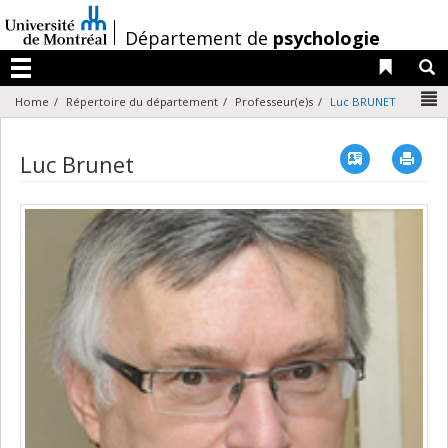
Passer
au
/
Département de
psychologie
contenu
Liens 
R
Menu
N
Home
Répertoire du département
Professeur(e)s
Luc BRUNET
Vcard
Imp
Luc Brunet