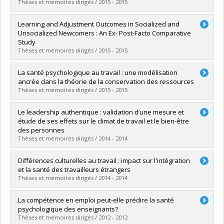
Thèses et mémoires dirigés / 2015 - 2015
Graduate :
Durand, Jean-Christophe
Learning and Adjustment Outcomes in Socialized and
Cycle :
Doctoral
Unsocialized Newcomers : An Ex- Post-Facto Comparative
Grade :
Ph. D.
Study
Lien vers le document dans Papyrus
Thèses et mémoires dirigés / 2015 - 2015
Graduate :
Hass, Carolyn
La santé psychologique au travail : une modélisation
Cycle :
Doctoral
ancrée dans la théorie de la conservation des ressources
Grade :
Ph. D.
Thèses et mémoires dirigés / 2015 - 2015
Lien vers le document dans Papyrus
Graduate :
Malo, Marie
Le leadership authentique : validation d’une mesure et
Cycle :
Doctoral
étude de ses effets sur le climat de travail et le bien-être
Grade :
Ph. D.
des personnes
Lien vers le document dans Papyrus
Thèses et mémoires dirigés / 2014 - 2014
Graduate :
Nelson, Katia
Différences culturelles au travail : impact sur l'intégration
Cycle :
Doctoral
et la santé des travailleurs étrangers
Grade :
Ph. D.
Thèses et mémoires dirigés / 2014 - 2014
Lien vers le document dans Papyrus
Graduate :
Do Thanh, Marie-Noëlle D.
La compétence en emploi peut-elle prédire la santé
Cycle :
Doctoral
psychologique des enseignants?
Grade :
Ph. D.
Thèses et mémoires dirigés / 2012 - 2012