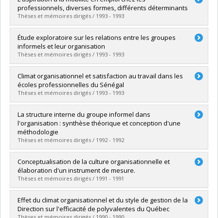
Cycle :
Doctoral
professionnels, diverses formes, différents déterminants
Grade :
Ph. D.
Thèses et mémoires dirigés / 1993 - 1993
Lien vers le document dans Papyrus
Graduate :
Durand, Claire
Étude exploratoire sur les relations entre les groupes
Cycle :
Doctoral
informels et leur organisation
Grade :
Ph. D.
Thèses et mémoires dirigés / 1993 - 1993
Lien vers le document dans Papyrus
Graduate :
Spenard, Andrée
Climat organisationnel et satisfaction au travail dans les
Cycle :
Master's
écoles professionnelles du Sénégal
Grade :
M. Ps.
Thèses et mémoires dirigés / 1993 - 1993
Lien vers le document dans Papyrus
Graduate :
Ndecki, Prosper A.
La structure interne du groupe informel dans
Cycle :
Doctoral
l'organisation : synthèse théorique et conception d'une
Grade :
Ph. D.
méthodologie
Lien vers le document dans Papyrus
Thèses et mémoires dirigés / 1992 - 1992
Graduate :
Laroche, Roger
Conceptualisation de la culture organisationnelle et
Cycle :
Master's
élaboration d'un instrument de mesure.
Grade :
M. Ps.
Thèses et mémoires dirigés / 1991 - 1991
Lien vers le document dans Papyrus
Graduate :
Chagnon, Yves
Effet du climat organisationnel et du style de gestion de la
Cycle :
Doctoral
Direction sur l'efficacité de polyvalentes du Québec
Grade :
Ph. D.
Thèses et mémoires dirigés / 1990 - 1990