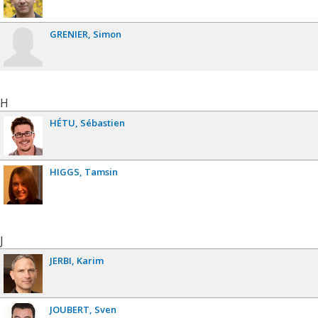
GRENIER
Simon
H
HÉTU
Sébastien
HIGGS
Tamsin
J
JERBI
Karim
JOUBERT
Sven