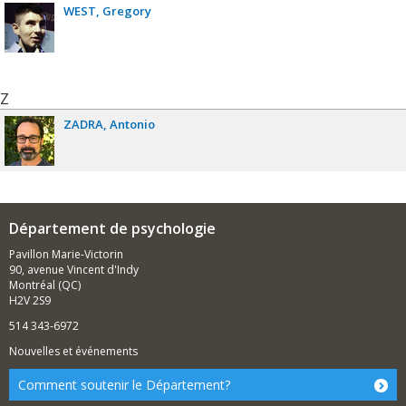
WEST
Gregory
Z
ZADRA
Antonio
Département de psychologie
Pavillon Marie-Victorin
90, avenue Vincent d'Indy
Montréal (QC)
H2V 2S9
514 343-6972
Nouvelles et événements
Comment soutenir le Département?