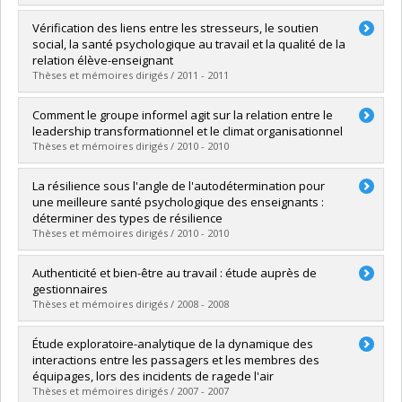
Lien vers le document dans Papyrus
Graduate :
Stamate, Alina Nusa
Vérification des liens entre les stresseurs, le soutien
Cycle :
Doctoral
social, la santé psychologique au travail et la qualité de la
Grade :
Ph. D.
relation élève-enseignant
Lien vers le document dans Papyrus
Thèses et mémoires dirigés / 2011 - 2011
Graduate :
Perreault, Michelle E.
Comment le groupe informel agit sur la relation entre le
Cycle :
Doctoral
leadership transformationnel et le climat organisationnel
Grade :
Ph. D.
Thèses et mémoires dirigés / 2010 - 2010
Lien vers le document dans Papyrus
Graduate :
Hass, Carolyn
La résilience sous l'angle de l'autodétermination pour
Cycle :
Master's
une meilleure santé psychologique des enseignants :
Grade :
M. Sc.
déterminer des types de résilience
Lien vers le document dans Papyrus
Thèses et mémoires dirigés / 2010 - 2010
Graduate :
Zacharyas, Corinne
Authenticité et bien-être au travail : étude auprès de
Cycle :
Master's
gestionnaires
Grade :
M. Sc.
Thèses et mémoires dirigés / 2008 - 2008
Lien vers le document dans Papyrus
Graduate :
Ménard, Julie
Étude exploratoire-analytique de la dynamique des
Cycle :
Doctoral
interactions entre les passagers et les membres des
Grade :
Ph. D.
équipages, lors des incidents de ragede l'air
Lien vers le document dans Papyrus
Thèses et mémoires dirigés / 2007 - 2007