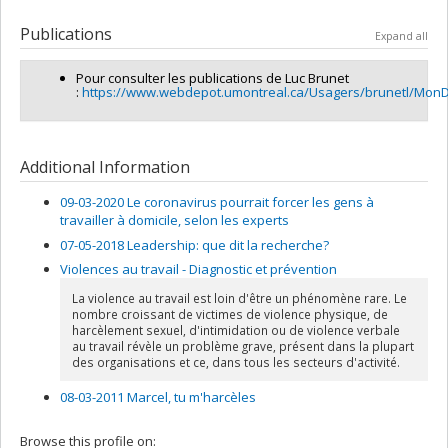
Lead researcher :
Luc Brunet
Funding sources:
Innovation, Sciences et Développement
Publications
Expand all
économique Canada , FRQNT/Fonds de recherche du Québec
- Nature et technologies (FQRNT)
Pour consulter les publications de Luc Brunet
Grant programs:
, PVXXXXXX-Stage Accélération Quebec FRQ-
:
https://www.webdepot.umontreal.ca/Usagers/brunetl/MonDe
NT et MITACS
Additional Information
09-03-2020 Le coronavirus pourrait forcer les gens à
travailler à domicile, selon les experts
07-05-2018 Leadership: que dit la recherche?
Violences au travail - Diagnostic et prévention
La violence au travail est loin d'être un phénomène rare. Le
nombre croissant de victimes de violence physique, de
harcèlement sexuel, d'intimidation ou de violence verbale
au travail révèle un problème grave, présent dans la plupart
des organisations et ce, dans tous les secteurs d'activité.
08-03-2011 Marcel, tu m'harcèles
Browse this profile on: