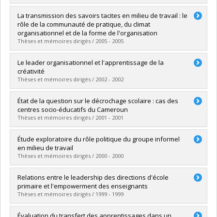
Graduate :
Stoian, Carmen
La transmission des savoirs tacites en milieu de travail : le
Cycle :
Doctoral
rôle de la communauté de pratique, du climat
Grade :
Ph. D.
organisationnel et de la forme de l'organisation
Lien vers le document dans Papyrus
Thèses et mémoires dirigés / 2005 - 2005
Graduate :
Lejeune, Michel
Le leader organisationnel et l'apprentissage de la
Cycle :
Doctoral
créativité
Grade :
Ph. D.
Thèses et mémoires dirigés / 2002 - 2002
Lien vers le document dans Papyrus
Graduate :
Labelle, Sylvie
État de la question sur le décrochage scolaire : cas des
Cycle :
Doctoral
centres socio-éducatifs du Cameroun
Grade :
Ph. D.
Thèses et mémoires dirigés / 2001 - 2001
Lien vers le document dans Papyrus
Graduate :
Tchameni Ngamo, Salomon
Étude exploratoire du rôle politique du groupe informel
Cycle :
Master's
en milieu de travail
Grade :
M.A.
Thèses et mémoires dirigés / 2000 - 2000
Lien vers le document dans Papyrus
Graduate :
Labrie, Sylvain
Relations entre le leadership des directions d'école
Cycle :
Doctoral
primaire et l'empowerment des enseignants
Grade :
Ph. D.
Thèses et mémoires dirigés / 1999 - 1999
Lien vers le document dans Papyrus
Graduate :
Boudreault, Richard
Évaluation du transfert des apprentissages dans un