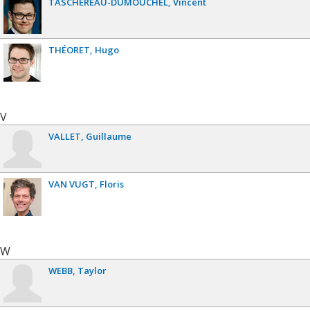
TASCHEREAU-DUMOUCHEL
Vincent
THÉORET
Hugo
V
VALLET
Guillaume
VAN VUGT
Floris
W
WEBB
Taylor