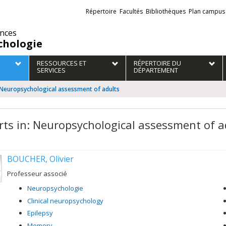
Liens
Répertoire
Facultés
Bibliothèques
Plan campus
externes
ences
chologie
RESSOURCES ET
RÉPERTOIRE DU
SERVICES
DÉPARTEMENT
: Neuropsychological assessment of adults
rts in: Neuropsychological assessment of a
BOUCHER, Olivier
Professeur associé
Neuropsychologie
Clinical neuropsychology
Epilepsy
Memory