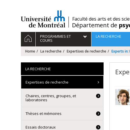
Passer
au
contenu
/
Faculté des arts et des sci
Département de
psy
Navigation
HOME
PROGRAMMES ET
LA RECHERCHE
principale
COURS
Home
La recherche
Expertises de recherche
Experts in
LA RECHERCHE
Expe
Expertises de recherche
Chaires, centres, groupes, et
laboratoires
Thèses et mémoires
Essais doctoraux