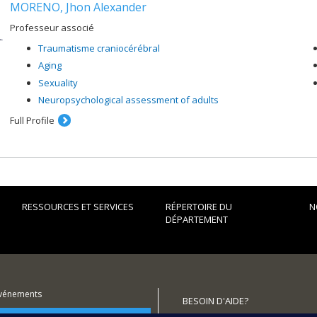
MORENO, Jhon Alexander
Professeur associé
Traumatisme craniocérébral
Aging
Sexuality
Neuropsychological assessment of adults
Full Profile
RESSOURCES ET SERVICES
RÉPERTOIRE DU
N
DÉPARTEMENT
événements
BESOIN D'AIDE?