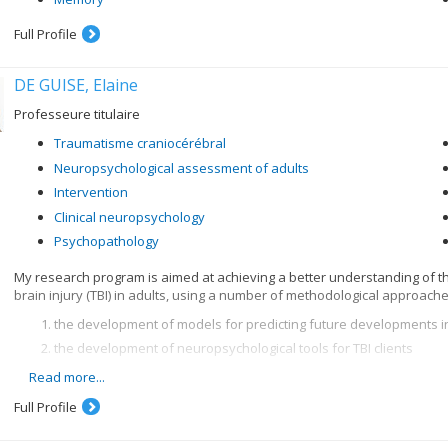
Full Profile
DE GUISE, Elaine
Professeure titulaire
Traumatisme craniocérébral
Neuropsychological assessment of adults
Intervention
Clinical neuropsychology
Psychopathology
My research program is aimed at achieving a better understanding of t
brain injury (TBI) in adults, using a number of methodological approache
the development of models for predicting future developments in
the development of neuropsychological tools for TBI clients
the evaluation of early intervention and rehabilitation programs f
Read more...
Full Profile