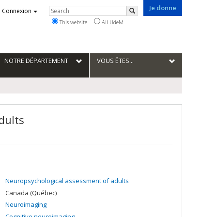
Je donne
Rechercher
Connexion
Search
This website
All UdeM
NOTRE DÉPARTEMENT
VOUS ÊTES...
dults
Neuropsychological assessment of adults
Canada (Québec)
Neuroimaging
Cognitive neuroimaging