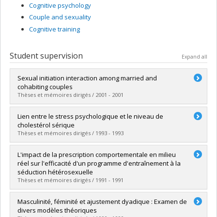
Cognitive psychology
Couple and sexuality
Cognitive training
Student supervision
Expand all
Sexual initiation interaction among married and
cohabiting couples
Thèses et mémoires dirigés / 2001 - 2001
Graduate :
Gossmann, Ilona
Lien entre le stress psychologique et le niveau de
Cycle :
Doctoral
cholestérol sérique
Grade :
Ph. D.
Thèses et mémoires dirigés / 1993 - 1993
Lien vers le document dans Papyrus
Graduate :
Bibeau, Lynne
L'impact de la prescription comportementale en milieu
Cycle :
Master's
réel sur l'efficacité d'un programme d'entraînement à la
Grade :
M. Sc.
séduction hétérosexuelle
Lien vers le document dans Papyrus
Thèses et mémoires dirigés / 1991 - 1991
Graduate :
Bronsard, Roger
Masculinité, féminité et ajustement dyadique : Examen de
Cycle :
Doctoral
divers modèles théoriques