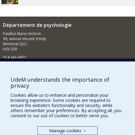
Département de psychologie
Pavillon Marie-Victorin
90, avenue Vincent d'Indy
Montréal (QC)
H2V 2S9
514 343-6972
Nouvelles et événements
Comment soutenir le Département?
UdeM understands the importance of
privacy
BESOIN D'AIDE?
Cookies allow us to enhance and personalize your
Plan du site
browsing experience. Some cookies are required to
Signaler une erreur
ensure the website’s functionality and security, while
others remember your preferences. By accepting all, you
Accessibilité
consent to our use of cookies to better serve you.
FACULTÉ DES ARTS ET DES SCIENCES
Manage cookies
>
Nos départements et écoles