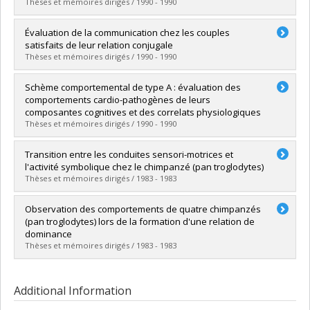
Grade :
Ph. D.
Thèses et mémoires dirigés / 1990 - 1990
Lien vers le document dans Papyrus
Graduate :
Langis, Johanne
Évaluation de la communication chez les couples
Cycle :
Doctoral
satisfaits de leur relation conjugale
Grade :
Ph. D.
Thèses et mémoires dirigés / 1990 - 1990
Lien vers le document dans Papyrus
Graduate :
Perrault, Jean
Schème comportemental de type A : évaluation des
Cycle :
Doctoral
comportements cardio-pathogènes de leurs
Grade :
Ph. D.
composantes cognitives et des correlats physiologiques
Lien vers le document dans Papyrus
Thèses et mémoires dirigés / 1990 - 1990
Graduate :
Kennedy, Elaine
Transition entre les conduites sensori-motrices et
Cycle :
Master's
l'activité symbolique chez le chimpanzé (pan troglodytes)
Grade :
M. Ps.
Thèses et mémoires dirigés / 1983 - 1983
Lien vers le document dans Papyrus
Graduate :
Mignault, Christiane
Observation des comportements de quatre chimpanzés
Cycle :
Master's
(pan troglodytes) lors de la formation d'une relation de
Grade :
M. Sc.
dominance
Lien vers le document dans Papyrus
Thèses et mémoires dirigés / 1983 - 1983
Graduate :
Frechette, José
Cycle :
Master's
Additional Information
Grade :
M. Sc.