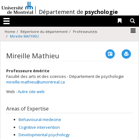
Passer
au
/
Département de
psychologie
contenu
Liens 
R
Menu
N
Home
Répertoire du département
Professeur(e)s
Mireille MATHIEU
Vcard
Imp
Mireille Mathieu
Professeure émérite
Faculté des arts et des sciences - Département de psychologie
mireille.mathieu@umontreal.ca
Web :
Autre site web
Areas of Expertise
Behavioural medecine
Cognitive intervention
Developmental psychology