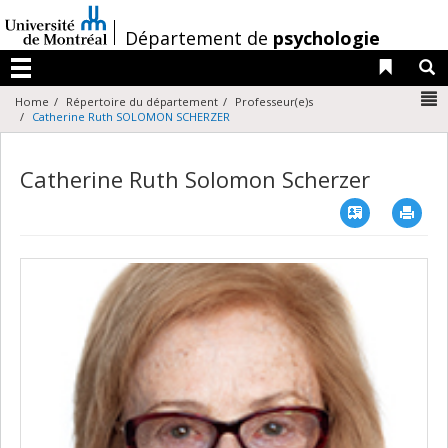
Passer
au
/
Département de
psychologie
contenu
Liens 
R
Menu
N
Home
Répertoire du département
Professeur(e)s
Catherine Ruth SOLOMON SCHERZER
Catherine Ruth Solomon Scherzer
Vcard
Imp