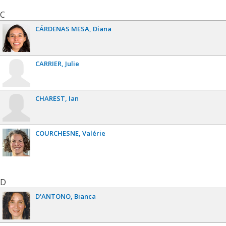
C
CÁRDENAS MESA
Diana
CARRIER
Julie
CHAREST
Ian
COURCHESNE
Valérie
D
D'ANTONO
Bianca