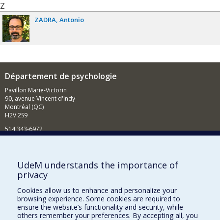
Z
ZADRA
Antonio
Département de psychologie
Pavillon Marie-Victorin
90, avenue Vincent d'Indy
Montréal (QC)
H2V 2S9
514 343-6972
Nouvelles et événements
Comment soutenir le Département?
UdeM understands the importance of
privacy
BESOIN D'AIDE?
Cookies allow us to enhance and personalize your
Plan du site
browsing experience. Some cookies are required to
Signaler une erreur
ensure the website’s functionality and security, while
others remember your preferences. By accepting all, you
Accessibilité