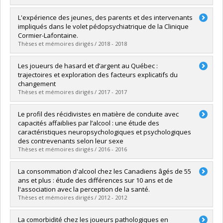
Graduate :
Averill, Farah
L'expérience des jeunes, des parents et des intervenants
Cycle :
Doctoral
impliqués dans le volet pédopsychiatrique de la Clinique
Grade :
Ph. D.
Cormier-Lafontaine.
Lien vers le document dans Papyrus
Thèses et mémoires dirigés / 2018 - 2018
Graduate :
Guay, Marie-Laurence
Les joueurs de hasard et d’argent au Québec :
Cycle :
Master's
trajectoires et exploration des facteurs explicatifs du
Grade :
M. Sc.
changement
Lien vers le document dans Papyrus
Thèses et mémoires dirigés / 2017 - 2017
Graduate :
Luce, Christelle
Le profil des récidivistes en matière de conduite avec
Cycle :
Doctoral
capacités affaiblies par l’alcool : une étude des
Grade :
Ph. D.
caractéristiques neuropsychologiques et psychologiques
Lien vers le document dans Papyrus
des contrevenants selon leur sexe
Thèses et mémoires dirigés / 2016 - 2016
Graduate :
Fillion-Bilodeau, Sarah
La consommation d'alcool chez les Canadiens âgés de 55
Cycle :
Doctoral
ans et plus : étude des différences sur 10 ans et de
Grade :
Ph. D.
l'association avec la perception de la santé.
Lien vers le document dans Papyrus
Thèses et mémoires dirigés / 2012 - 2012
Graduate :
Moriconi, Pascale-Audrey
La comorbidité chez les joueurs pathologiques en