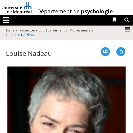
Passer
au
/
Département de
psychologie
contenu
Liens 
R
Menu
N
Home
Répertoire du département
Professeur(e)s
Louise NADEAU
Vcard
Imp
Louise Nadeau