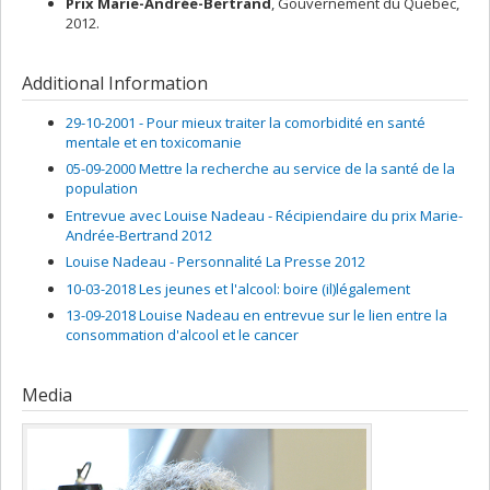
Michel Préville
,
Carmen Dionne
,
Elmustapha Najem
,
John
Prix Marie-Andrée-Bertrand
, Gouvernement du Québec,
Lynch
,
Lindsey John
,
Paul Makdissi
,
John Penrod
,
Lucie Morin
2012.
,
Martine Hébert
,
Guy Lacroix
,
Philip Merrigan
,
Marie-
Christine Saint-Jacques
,
Richard Marcoux
,
Pierre Doray
,
Simon Langlois
,
Catherine Des Rivières-Pigeon
,
Guy Fréchet
,
Additional Information
Lucie Deblois
,
Jean-Yves Duclos
,
Gérard Duhaime
,
Bernard
Fortin
,
Louis-Paul Rivest
,
Bruce Shearer
,
Marius Thériault
,
29-10-2001 - Pour mieux traiter la comorbidité en santé
Charles Bellemare
,
Pierre Ouellette
,
Rebecca Fuhrer
,
Robert
mentale et en toxicomanie
Pampalon
,
Lise Renaud
,
Pierre Drouilly
,
Claude Dumas
,
05-09-2000 Mettre la recherche au service de la santé de la
Pierre Lefebvre
,
Benoît Levesque
,
Katherine Lippel
,
Nicolas
population
Marceau
,
André Marchand
,
Karen Messing
,
Jocelyne Morin
,
Entrevue avec Louise Nadeau - Récipiendaire du prix Marie-
Christa Japel
,
Nathalie Bigras
,
Étienne Wasmer
,
Yves
Andrée-Bertrand 2012
Lecomte
,
Jean-Marie Boisvert
,
Jocelyne Giasson
,
Lise St-
Laurent
,
Marc Van Audenrode
,
Richard Shearmur
,
Denis
Louise Nadeau - Personnalité La Presse 2012
Harrisson
,
Mircea Vultur
,
Amélie Quesnel Vallée
,
Rober Platt
10-03-2018 Les jeunes et l'alcool: boire (il)légalement
,
Michel Boivin
13-09-2018 Louise Nadeau en entrevue sur le lien entre la
Funding sources:
FRQSC/Fonds de recherche du Québec -
consommation d'alcool et le cancer
Société et culture (FQRSC)
Grant programs:
PV129894-(RG) Programme Regroupements
stratégiques
Media