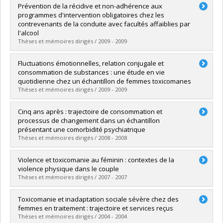
Graduate :
Perrault, Julie
Prévention de la récidive et non-adhérence aux
Cycle :
Master's
programmes d'intervention obligatoires chez les
Grade :
M. Sc.
contrevenants de la conduite avec facultés affaiblies par
Lien vers le document dans Papyrus
l'alcool
Thèses et mémoires dirigés / 2009 - 2009
Graduate :
Fortin, Marie-Claude
Fluctuations émotionnelles, relation conjugale et
Cycle :
Doctoral
consommation de substances : une étude en vie
Grade :
Ph. D.
quotidienne chez un échantillon de femmes toxicomanes
Lien vers le document dans Papyrus
Thèses et mémoires dirigés / 2009 - 2009
Graduate :
Barrault, Marion
Cinq ans après : trajectoire de consommation et
Cycle :
Doctoral
processus de changement dans un échantillon
Grade :
Ph. D.
présentant une comorbidité psychiatrique
Lien vers le document dans Papyrus
Thèses et mémoires dirigés / 2008 - 2008
Graduate :
Acier, Didier
Violence et toxicomanie au féminin : contextes de la
Cycle :
Doctoral
violence physique dans le couple
Grade :
Ph. D.
Thèses et mémoires dirigés / 2007 - 2007
Lien vers le document dans Papyrus
Graduate :
Saint-Jacques, Marianne
Toxicomanie et inadaptation sociale sévère chez des
Cycle :
Doctoral
femmes en traitement : trajectoire et services reçus
Grade :
Ph. D.
Thèses et mémoires dirigés / 2004 - 2004