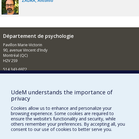
ZADRA
Antonio
Département de psychologie
Pavillon Marie-Victorin
90, avenue Vincent d'Indy
Montréal (QC)
H2V 2S9
514 343-6972
Nouvelles et événements
Comment soutenir le Département?
UdeM understands the importance of
privacy
BESOIN D'AIDE?
Cookies allow us to enhance and personalize your
Plan du site
browsing experience. Some cookies are required to
Signaler une erreur
ensure the website’s functionality and security, while
others remember your preferences. By accepting all, you
Accessibilité
consent to our use of cookies to better serve you.
FACULTÉ DES ARTS ET DES SCIENCES