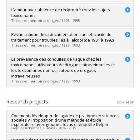
Lien vers le document dans Papyrus
Graduate :
Bertrand, Karine
L'amour avec absence de réciprocité chez les sujets
Cycle :
Doctoral
toxicomanes
Grade :
Ph. D.
Thèses et mémoires dirigés / 1995 - 1995
Lien vers le document dans Papyrus
Graduate :
Pépin, Josée
Revue critique de la documentation sur l'efficacité du
Cycle :
Master's
traitement pour troubles liés à l'alcool (de 1981 à 1992)
Grade :
M. Ps.
Thèses et mémoires dirigés / 1993 - 1993
Lien vers le document dans Papyrus
Graduate :
Racine, Stéphane
La prévalence des conduites de risque chez les
Cycle :
Master's
toxicomanes utilisateurs de drogues intraveineuses et
Grade :
M. Ps.
les toxicomanes non-utilisateurs de drogues
Lien vers le document dans Papyrus
intraveineuses
Thèses et mémoires dirigés / 1993 - 1993
Graduate :
Keighan, Solange
Cycle :
Master's
Research projects
Expand all
Grade :
M. Sc.
Lien vers le document dans Papyrus
Comment développer des guide de pratique en sciences
sociales ?: Proposition d?une méthode et étude
exploratoire avec groupes focus et enquête Delphi
Projet de recherche au Canada / 2016 - 2019
Lead researcher :
Dynamic decision making in the trajectory to driving while
Martin Drapeau