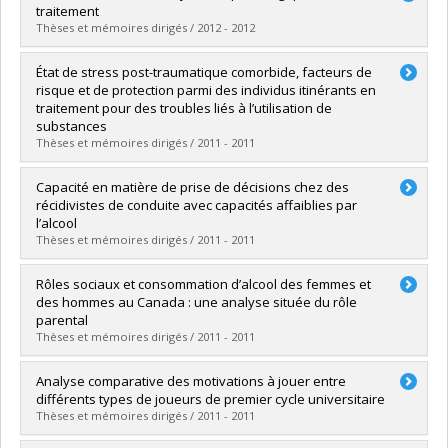
Cycle :
Doctoral
traitement
Grade :
Ph. D.
Thèses et mémoires dirigés / 2012 - 2012
Lien vers le document dans Papyrus
Graduate :
González-Sicilia Fernández, Daniela
État de stress post-traumatique comorbide, facteurs de
Cycle :
Master's
risque et de protection parmi des individus itinérants en
Grade :
M. Sc.
traitement pour des troubles liés à l’utilisation de
Lien vers le document dans Papyrus
substances
Thèses et mémoires dirigés / 2011 - 2011
Graduate :
Lalonde, François
Capacité en matière de prise de décisions chez des
Cycle :
Master's
récidivistes de conduite avec capacités affaiblies par
Grade :
M. Sc.
l’alcool
Lien vers le document dans Papyrus
Thèses et mémoires dirigés / 2011 - 2011
Graduate :
Maldonado Bouchard, Sioui
Rôles sociaux et consommation d’alcool des femmes et
Cycle :
Master's
des hommes au Canada : une analyse située du rôle
Grade :
M. Sc.
parental
Lien vers le document dans Papyrus
Thèses et mémoires dirigés / 2011 - 2011
Graduate :
Paradis, Catherine
Analyse comparative des motivations à jouer entre
Cycle :
Doctoral
différents types de joueurs de premier cycle universitaire
Grade :
Ph. D.
Thèses et mémoires dirigés / 2011 - 2011
Lien vers le document dans Papyrus