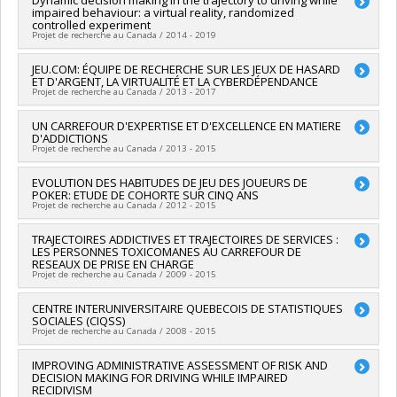
impaired behaviour: a virtual reality, randomized
Co-researchers :
Louise Nadeau
,
Christian Dagenais
,
Jean-
controlled experiment
Pierre Guay
Projet de recherche au Canada / 2014 - 2019
Funding sources:
CRSH/Conseil de recherches en sciences
humaines du Canada
Lead researcher :
JEU.COM: ÉQUIPE DE RECHERCHE SUR LES JEUX DE HASARD
Thomas Brown
Grant programs:
ET D'ARGENT, LA VIRTUALITÉ ET LA CYBERDÉPENDANCE
Co-researchers :
Louise Nadeau
Projet de recherche au Canada / 2013 - 2017
Funding sources:
IRSC/Instituts de recherche en santé du
Canada
Lead researcher :
UN CARREFOUR D'EXPERTISE ET D'EXCELLENCE EN MATIERE
Sylvia Kairouz
Grant programs:
D'ADDICTIONS
Co-researchers :
Louise Nadeau
Projet de recherche au Canada / 2013 - 2015
Funding sources:
FRQSC/Fonds de recherche du Québec -
Société et culture (FQRSC)
Lead researcher :
EVOLUTION DES HABITUDES DE JEU DES JOUEURS DE
Louise Nadeau
Grant programs:
PVXXXXXX-(AC) Programme des actions
POKER: ETUDE DE COHORTE SUR CINQ ANS
Co-researchers :
Marie-Josée Fleury
concertées
Projet de recherche au Canada / 2012 - 2015
Funding sources:
FRQSC/Fonds de recherche du Québec -
Société et culture (FQRSC)
Lead researcher :
TRAJECTOIRES ADDICTIVES ET TRAJECTOIRES DE SERVICES :
Magali Dufour
Grant programs:
PVXXXXXX-Soutien aux infrastructures de
LES PERSONNES TOXICOMANES AU CARREFOUR DE
Co-researchers :
Louise Nadeau
rech. des instituts et des centres affiliés universitaires
RESEAUX DE PRISE EN CHARGE
Funding sources:
FRQSC/Fonds de recherche du Québec -
Projet de recherche au Canada / 2009 - 2015
Société et culture (FQRSC)
Grant programs:
PVXXXXXX-(AC) Action concertée : Prog de
Lead researcher :
CENTRE INTERUNIVERSITAIRE QUEBECOIS DE STATISTIQUES
Serge Brochu
rech sur la persévérance et la réussite scolaires
SOCIALES (CIQSS)
Co-researchers :
Andrée Demers
,
Louise Nadeau
,
Louis-
Projet de recherche au Canada / 2008 - 2015
Georges Cournoyer
,
Marie-Marthe Cousineau
,
Denis
Lafortune
,
François Chiocchio
,
Jacques Bergeron
,
Pauline
Lead researcher :
IMPROVING ADMINISTRATIVE ASSESSMENT OF RISK AND
Danielle Gauvreau
Morissette
,
Joël Tremblay
,
Chantal Plourde
,
Myriam
DECISION MAKING FOR DRIVING WHILE IMPAIRED
Co-researchers :
Jean Renaud
,
Claudine Laurier
,
Robert
Laventure
,
Natacha Brunelle
,
Karine Bertrand
,
Michel
RECIDIVISM
Bourbeau
,
Andrée Demers
,
Marcel Fournier
,
Lise Gauvin
,