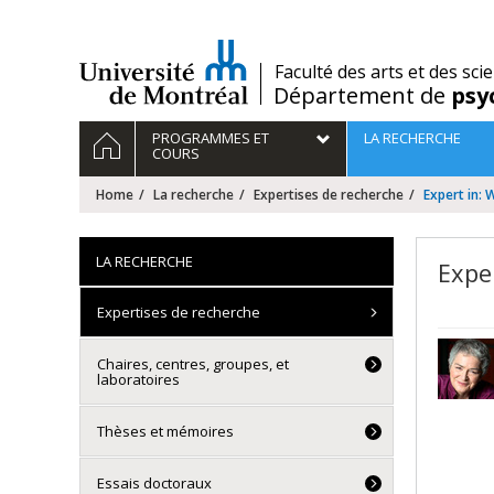
Passer
au
contenu
/
Faculté des arts et des sci
Département de
psy
Navigation
HOME
PROGRAMMES ET
LA RECHERCHE
principale
COURS
Home
La recherche
Expertises de recherche
Expert in:
LA RECHERCHE
Expe
Expertises de recherche
Chaires, centres, groupes, et
laboratoires
Thèses et mémoires
Essais doctoraux