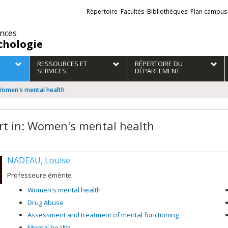
Liens
Répertoire
Facultés
Bibliothèques
Plan campus
externes
ences
chologie
RESSOURCES ET
RÉPERTOIRE DU
SERVICES
DÉPARTEMENT
 Women's mental health
rt in: Women's mental health
NADEAU, Louise
Professeure émérite
Women's mental health
Drug Abuse
Assessment and treatment of mental functioning
Mental health