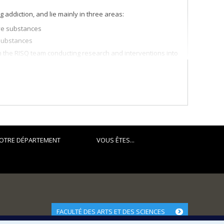
addiction, and lie mainly in three areas:
ve substances
substances
in the RISQ team conducting research and interventions into
ormier, which focuses broadly on more effective
OTRE DÉPARTEMENT
VOUS ÊTES...
FACULTÉ DES ARTS ET DES SCIENCES