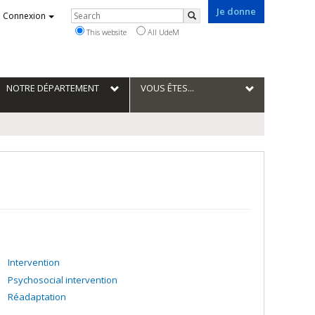
Je donne
Rechercher
Connexion
Search
This website
All UdeM
NOTRE DÉPARTEMENT
VOUS ÊTES...
Intervention
Psychosocial intervention
Réadaptation