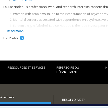
Louise Nadeau's professional work and research interests concern drug 
Women with problems linked to their consumption of psychoacti
Mental disorders associated with dependence on psychoactive 
Epidemiology of alcohol. Louise Nadeau is the lead investigator 
psychoactive substance abuse in Quebec at the Centre Dollard C
Read more...
interventions with users of rehabilitation services.
Full Profile
RESSOURCES ET SERVICES
RÉPERTOIRE DU
N
DÉPARTEMENT
événements
BESOIN D'AIDE?
utenir le Département?
Plan du site