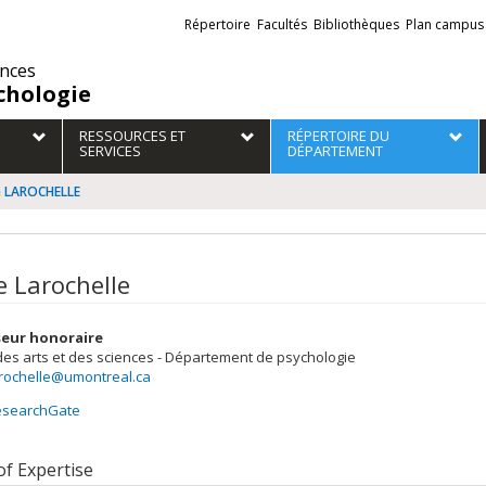
Liens
Répertoire
Facultés
Bibliothèques
Plan campus
externes
ences
chologie
RESSOURCES ET
RÉPERTOIRE DU
SERVICES
DÉPARTEMENT
e LAROCHELLE
e Larochelle
seur honoraire
des arts et des sciences - Département de psychologie
arochelle@umontreal.ca
esearchGate
of Expertise