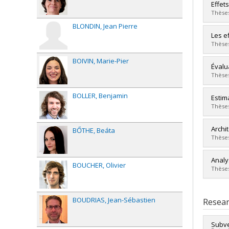
Grad
Effet
Cycle
Thèses
Grade
BLONDIN
Jean Pierre
Lien 
Grad
Les e
Cycle
Thèses
Grade
BOIVIN
Marie-Pier
Lien 
Grad
Évalu
Cycle
Thèses
Grade
Lien 
BOLLER
Benjamin
Grad
Estim
Cycle
Thèses
Grade
Lien 
Grad
Archi
BŐTHE
Beáta
Cycle
Thèses
Grade
Lien 
Grad
Analy
BOUCHER
Olivier
Cycle
Thèses
Grade
Lien 
Grad
Cycle
BOUDRIAS
Jean-Sébastien
Resear
Grade
Lien 
Subve