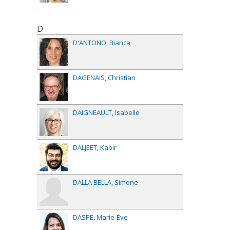
D
D'ANTONO
Bianca
DAGENAIS
Christian
DAIGNEAULT
Isabelle
DALJEET
Kabir
DALLA BELLA
Simone
DASPE
Marie-Ève