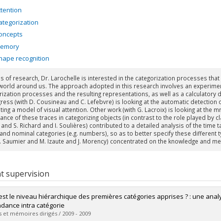
ttention
ategorization
oncepts
emory
hape recognition
s of research, Dr. Larochelle is interested in the categorization processes that
 world around us. The approach adopted in this research involves an experimen
rization processes and the resulting representations, as well as a calculatory 
ress (with D. Cousineau and C. Lefebvre) is looking at the automatic detection of
ing a model of visual attention. Other work (with G. Lacroix) is looking at the 
nce of these traces in categorizing objects (in contrast to the role played by cla
and S. Richard and I. Soulières) contributed to a detailed analysis of the time t
and nominal categories (e.g. numbers), so as to better specify these different 
D. Saumier and M. Izaute and J. Morency) concentrated on the knowledge and m
t supervision
est le niveau hiérarchique des premières catégories apprises ? : une ana
dance intra catégorie
 et mémoires dirigés / 2009 - 2009