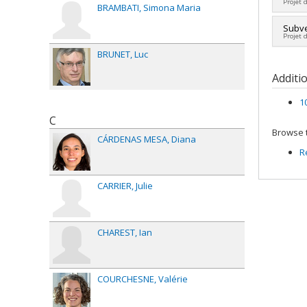
Projet 
BRAMBATI
Simona Maria
Lead 
Subve
Projet 
Fundi
Grant
BRUNET
Luc
Lead 
Fundi
Additi
Grant
1
C
Browse t
CÁRDENAS MESA
Diana
R
CARRIER
Julie
CHAREST
Ian
COURCHESNE
Valérie