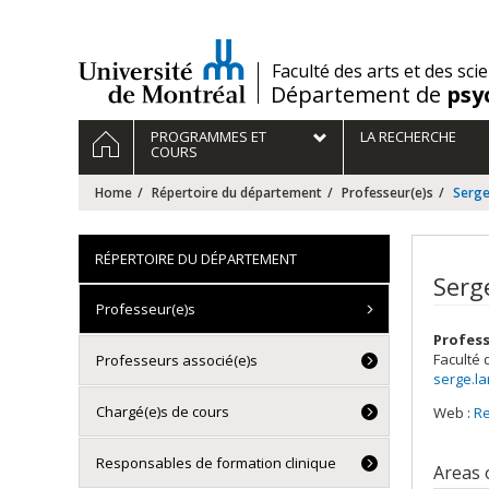
Passer
au
contenu
/
Faculté des arts et des sci
Département de
psy
Navigation
HOME
PROGRAMMES ET
LA RECHERCHE
principale
COURS
Home
Répertoire du département
Professeur(e)s
Serg
RÉPERTOIRE DU DÉPARTEMENT
Serg
Professeur(e)s
Profes
Faculté 
Professeurs associé(e)s
serge.l
Chargé(e)s de cours
Web :
R
Responsables de formation clinique
Areas 