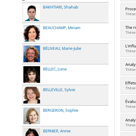
BAKHTIARI
Shahab
Grad
Proce
Cycle
Thèses
Grade
Lien 
Grad
The r
BEAUCHAMP
Miriam
Cycle
Thèses
Grade
Lien 
Grad
L'inf
BÉLIVEAU
Marie-Julie
Cycle
Thèses
Grade
Lien 
Grad
Analy
BELLEC
Lune
Cycle
Thèses
Grade
Lien 
Grad
Effet
Cycle
Thèses
BELLEVILLE
Sylvie
Grade
Lien 
Grad
Évalu
Cycle
Thèses
BERGERON
Sophie
Grade
Lien 
Grad
Analy
Cycle
Thèses
Grade
BERNIER
Annie
Lien 