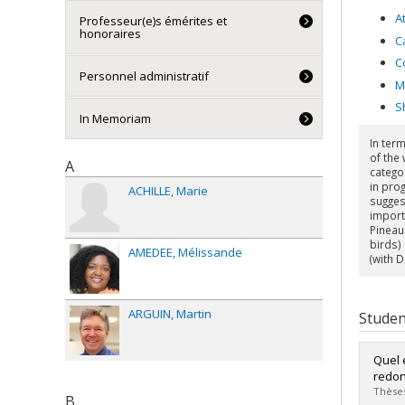
A
Professeur(e)s émérites et
honoraires
C
C
Personnel administratif
M
S
In Memoriam
In term
of the
A
catego
in prog
ACHILLE
Marie
suggest
importa
Pineau 
birds) 
AMEDEE
Mélissande
(with 
ARGUIN
Martin
Studen
Quel 
redon
Thèses
B