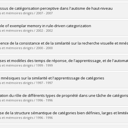
uate :
Girard, Jade
ssus de catégorisation perceptive dans l'autisme de haut-niveau
 :
Doctoral
 et mémoires dirigés / 2007 - 2007
 :
Ph. D.
vers le document dans Papyrus
uate :
Soulières, Isabelle
ole of exemplar memory in rule-driven categorization
 :
Doctoral
 et mémoires dirigés / 2002 - 2002
 :
Ph. D.
vers le document dans Papyrus
uate :
Lacroix, Guy L.
luence de la consistance et de la similarité sur la recherche visuelle et mné
 :
Doctoral
 et mémoires dirigés / 2000 - 2000
 :
Ph. D.
vers le document dans Papyrus
uate :
Lefebvre, Christine
ses et modèles des temps de réponse, de l'apprentissage, et de l'automat
 :
Master's
 et mémoires dirigés / 1999 - 1999
 :
M. Sc.
vers le document dans Papyrus
uate :
Cousineau, Denis
s mnésiques sur la similarité et l'apprentissage de catégories
 :
Doctoral
 et mémoires dirigés / 1997 - 1997
 :
Ph. D.
vers le document dans Papyrus
uate :
D'Arcy, Jean-François
ation du rôle de différents types de propriété dans une tâche de catégori
 :
Doctoral
 et mémoires dirigés / 1996 - 1996
 :
Ph. D.
vers le document dans Papyrus
uate :
Archambault, Annie
se de la structure sémantique de catégories bien définies, larges et limité
 :
Master's
 et mémoires dirigés / 1996 - 1996
 :
M. Sc.
vers le document dans Papyrus