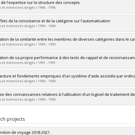
uate :
Richard, Solange
s de l'expertise sur la structure des concepts
 :
Doctoral
 et mémoires dirigés / 1996 - 1996
 :
Ph. D.
vers le document dans Papyrus
uate :
Noël, Sylvie
ffets de la consistance et de la catégorie sur l'automatisation
 :
Doctoral
 et mémoires dirigés / 1994 - 1994
 :
Ph. D.
vers le document dans Papyrus
uate :
Cousineau, Denis
ation de la similarité entre les membres de diverses catégories dans le ca
 :
Master's
 et mémoires dirigés / 1993 - 1993
 :
M. Sc.
vers le document dans Papyrus
uate :
Richard, Solange
ation de sa propre performance à des tests de rappel et de reconnaissanc
 :
Master's
 et mémoires dirigés / 1991 - 1991
 :
M. Sc.
vers le document dans Papyrus
uate :
Morency, Judith
tecture et fondements empiriques d'un système d'aide assistée par ordinat
 :
Master's
 et mémoires dirigés / 1990 - 1990
 :
M. Sc.
vers le document dans Papyrus
uate :
Desmarais, Michel C.
se des connaissances relatives à l'utilisation d'un logiciel de traitement de
 :
Doctoral
 et mémoires dirigés / 1990 - 1990
 :
Ph. D.
vers le document dans Papyrus
uate :
Leclerc, Serge
 :
Master's
ch projects
 :
M. Sc.
vers le document dans Papyrus
ntion de voyage 2018-2021