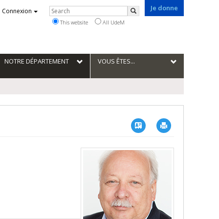
Je donne
Rechercher
Connexion
Search
This website
All UdeM
NOTRE DÉPARTEMENT
VOUS ÊTES...
Vcard
Imprimer