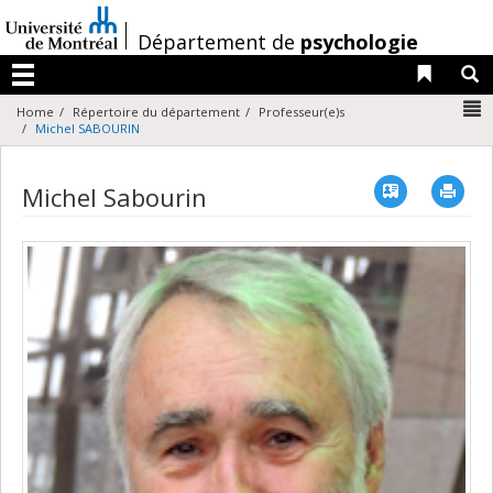
Passer
au
/
Département de
psychologie
contenu
Liens 
R
Menu
N
Home
Répertoire du département
Professeur(e)s
Michel SABOURIN
Vcard
Imp
Michel Sabourin