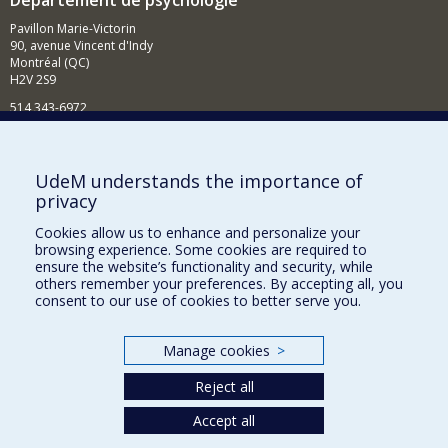
Département de psychologie
Pavillon Marie-Victorin
90, avenue Vincent d'Indy
Montréal (QC)
H2V 2S9
514 343-6972
Nouvelles et événements
Comment soutenir le Département?
UdeM understands the importance of
privacy
BESOIN D'AIDE?
Cookies allow us to enhance and personalize your
Plan du site
browsing experience. Some cookies are required to
Signaler une erreur
ensure the website’s functionality and security, while
others remember your preferences. By accepting all, you
Accessibilité
consent to our use of cookies to better serve you.
FACULTÉ DES ARTS ET DES SCIENCES
Manage cookies
>
Nos départements et écoles
Reject all
Nos centres d'études
Accept all
Nos programmes et cours