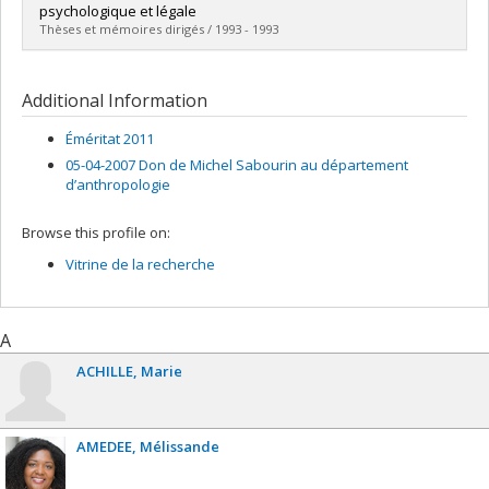
Cycle :
Doctoral
psychologique et légale
Grade :
D. Ps.
Thèses et mémoires dirigés / 1993 - 1993
Lien vers le document dans Papyrus
Graduate :
Pinard, Patrice-Ruffo
Cycle :
Master's
Additional Information
Grade :
M. Ps.
Lien vers le document dans Papyrus
Éméritat 2011
05-04-2007 Don de Michel Sabourin au département
d’anthropologie
Browse this profile on:
Vitrine de la recherche
A
ACHILLE
Marie
AMEDEE
Mélissande