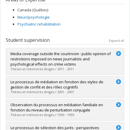
Canada (Québec)
Neuropsychologie
Psychiatric rehabilitation
Student supervision
Expand all
Media coverage outside the courtroom : public opinion of
restrictions imposed on news journalists and
psychological effects on crime victims
Thèses et mémoires dirigés / 2011 - 2011
Graduate :
Fusco, Nina Marie
Le processus de médiation en fonction des styles de
Cycle :
Doctoral
gestion de conflit et des rôles cognitifs
Grade :
Ph. D.
Thèses et mémoires dirigés / 2001 - 2001
Lien vers le document dans Papyrus
Graduate :
Roberge, Jean-François
Observation du processus en médiation familiale en
Cycle :
Master's
fonction du niveau de perturbation conjugale
Grade :
M. Sc.
Thèses et mémoires dirigés / 1993 - 1993
Lien vers le document dans Papyrus
Graduate :
Côté, Gérald
Le processus de sélection des jurés : perspectives