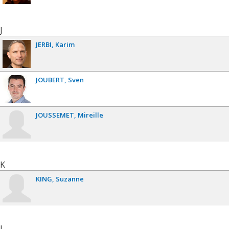
J
JERBI
Karim
JOUBERT
Sven
JOUSSEMET
Mireille
K
KING
Suzanne
L