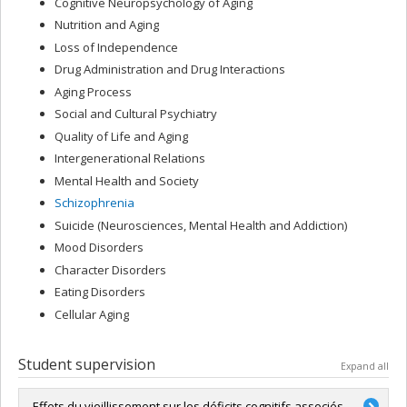
Cognitive Neuropsychology of Aging
Nutrition and Aging
Loss of Independence
Drug Administration and Drug Interactions
Aging Process
Social and Cultural Psychiatry
Quality of Life and Aging
Intergenerational Relations
Mental Health and Society
Schizophrenia
Suicide (Neurosciences, Mental Health and Addiction)
Mood Disorders
Character Disorders
Eating Disorders
Cellular Aging
Student supervision
Expand all
Effets du vieillissement sur les déficits cognitifs associés