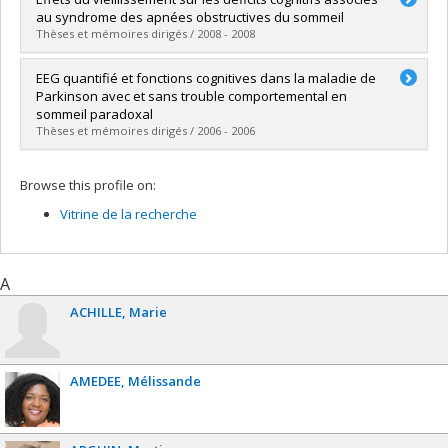
au syndrome des apnées obstructives du sommeil
Thèses et mémoires dirigés / 2008 - 2008
Graduate :
Mathieu, Annie
EEG quantifié et fonctions cognitives dans la maladie de
Cycle :
Doctoral
Parkinson avec et sans trouble comportemental en
Grade :
Ph. D.
sommeil paradoxal
Lien vers le document dans Papyrus
Thèses et mémoires dirigés / 2006 - 2006
Graduate :
Vendette, Mélanie
Browse this profile on:
Cycle :
Master's
Grade :
M. Sc.
Vitrine de la recherche
Lien vers le document dans Papyrus
A
ACHILLE
Marie
AMEDEE
Mélissande