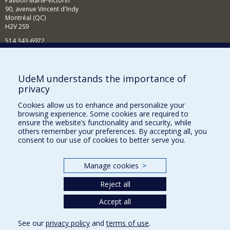
Pavillon Marie-Victorin
90, avenue Vincent d'Indy
Montréal (QC)
H2V 2S9
514 343-6972
Nouvelles et événements
Comment soutenir le Département?
UdeM understands the importance of
privacy
BESOIN D'AIDE?
Cookies allow us to enhance and personalize your
Plan du site
browsing experience. Some cookies are required to
Signaler une erreur
ensure the website’s functionality and security, while
others remember your preferences. By accepting all, you
Accessibilité
consent to our use of cookies to better serve you.
FACULTÉ DES ARTS ET DES SCIENCES
Manage cookies
>
Nos départements et écoles
Reject all
Nos centres d'études
Accept all
Nos programmes et cours
See our
privacy policy
and
terms of use
.