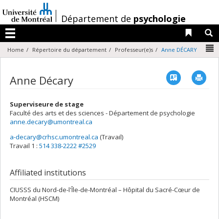
Passer
au
/
Département de
psychologie
contenu
Liens 
R
Menu
N
Home
Répertoire du département
Professeur(e)s
Anne DÉCARY
Vcard
Imp
Anne Décary
Superviseure de stage
Faculté des arts et des sciences - Département de psychologie
anne.decary@umontreal.ca
a-decary@crhsc.umontreal.ca
(Travail)
Courriels
Travail 1 :
514 338-2222 #2529
Affiliated institutions
CIUSSS du Nord-de-l'Île-de-Montréal – Hôpital du Sacré-Cœur de
Montréal (HSCM)