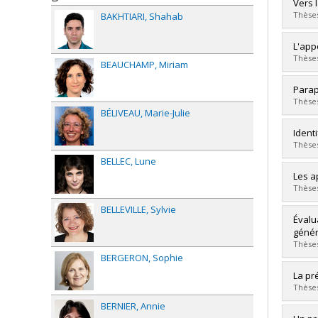
Grad
Vers 
Cycle
Thèses
BAKHTIARI
Shahab
Grade
Lien 
Grad
L'app
Cycle
Thèses
BEAUCHAMP
Miriam
Grade
Lien 
Grad
Parap
Cycle
Thèses
BÉLIVEAU
Marie-Julie
Grade
Lien 
Grad
Ident
Cycle
Thèses
Grade
BELLEC
Lune
Lien 
Grad
Les a
Cycle
Thèses
Grade
BELLEVILLE
Sylvie
Lien 
Grad
Évalu
Cycle
génér
Grade
Thèses
Lien 
BERGERON
Sophie
Grad
La pr
Cycle
Thèses
Grade
BERNIER
Annie
Lien 
Grad