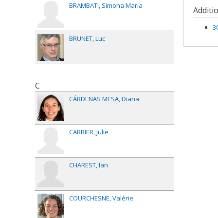
Grant
BRAMBATI
Simona Maria
Co-re
Additi
Fundi
Grant
3
BRUNET
Luc
C
CÁRDENAS MESA
Diana
CARRIER
Julie
CHAREST
Ian
COURCHESNE
Valérie