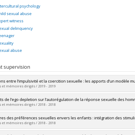
ntercultural psychology
hild sexual abuse
xpert witness
exual delinquency
eenager
exuality
exual abuse
t supervision
iens entre l’impulsivité et la coercition sexuelle : les apports d’un modèl
 et mémoires dirigés / 2019 - 2019
uate :
Carrier Emond, Fannie
ts de l’ego depletion sur l’autorégulation de la réponse sexuelle des ho
 :
Doctoral
 et mémoires dirigés / 2018 - 2018
 :
Ph. D.
vers le document dans Papyrus
uate :
Nolet, Kevin
es des préférences sexuelles envers les enfants : intégration des stimuli a
 :
Doctoral
 et mémoires dirigés / 2018 - 2018
 :
Ph. D.
vers le document dans Papyrus