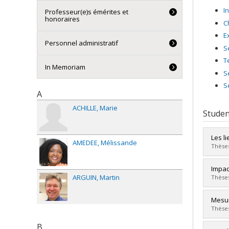
I
Professeur(e)s émérites et
honoraires
C
E
Personnel administratif
S
T
In Memoriam
S
S
A
ACHILLE
Marie
Studen
Les l
AMEDEE
Mélissande
Thèses
Grad
Impac
Cycle
ARGUIN
Martin
Thèses
Grade
Lien 
Grad
Mesur
Cycle
Thèses
Grade
B
Lien 