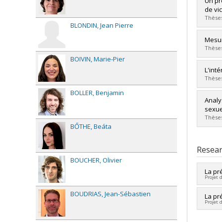
Un pr
Cycle
de vi
Grade
Thèses
BLONDIN
Jean Pierre
Lien 
Grad
Mesur
Cycle
Thèses
Grade
BOIVIN
Marie-Pier
Lien 
Grad
L'int
Cycle
Thèses
Grade
BOLLER
Benjamin
Lien 
Grad
Analy
Cycle
sexue
Grade
Thèses
Lien 
BŐTHE
Beáta
Grad
Cycle
Resear
Grade
BOUCHER
Olivier
Lien 
La pr
Projet 
BOUDRIAS
Jean-Sébastien
Lead 
La pr
Projet 
Co-re
Fundi
Lead 