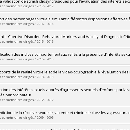
uate :
Marschall-Lévesque, Shawn
la validation de stimuli idiosyncrasiques pour l’évaluation des intérêts se
 :
Doctoral
 et mémoires dirigés / 2017 - 2017
 :
Ph. D.
vers le document dans Papyrus
uate :
Saumur, Chantal
ort des personnages virtuels simulant différentes dispositions affectives à
 :
Doctoral
 et mémoires dirigés / 2016 - 2016
 :
Ph. D.
vers le document dans Papyrus
uate :
Dennis, Elissa
hilic Coercive Disorder : Behavioral Markers and Validity of Diagnostic Crit
 :
Doctoral
 et mémoires dirigés / 2015 - 2015
 :
Ph. D.
vers le document dans Papyrus
uate :
Agalaryan, Anaida
ification des indices comportementaux reliés à la présence d'intérêts sex
 :
Doctoral
 et mémoires dirigés / 2015 - 2015
 :
Ph. D.
vers le document dans Papyrus
uate :
Mongeau, Valérie
pports de la réalité virtuelle et de la vidéo-oculographie à l’évaluation des
 :
Doctoral
 et mémoires dirigés / 2013 - 2013
 :
Ph. D.
vers le document dans Papyrus
uate :
Trottier, Dominique
ation des intérêts sexuels auprès d’agresseurs sexuels d’enfants par la vi
 :
Doctoral
és par ordinateur
 :
Ph. D.
 et mémoires dirigés / 2012 - 2012
vers le document dans Papyrus
uate :
Goyette, Mathieu
édiction de la récidive sexuelle, violente et criminelle chez les agresseur
 :
Doctoral
 et mémoires dirigés / 2009 - 2009
 :
Ph. D.
vers le document dans Papyrus
uate :
Bélair, Sophie