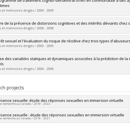
ogramme de traitement cognitif-béhavioral offert en communauté à des agre
 :
Doctoral
ctimes
 :
Ph. D.
 et mémoires dirigés / 2009 - 2009
vers le document dans Papyrus
uate :
Bédard, Geneviève
e de la présence de distorsions cognitives et des intérêts déviants chez 
 :
Doctoral
 et mémoires dirigés / 2008 - 2008
 :
Ph. D.
vers le document dans Papyrus
uate :
Muschang, Véronique
érêt sexuel et l'évaluation du risque de récidive chez trois types d'abuseu
 :
Doctoral
 et mémoires dirigés / 2005 - 2005
 :
Ph. D.
vers le document dans Papyrus
uate :
Tétreault, Sylvain
se des variables statiques et dynamiques associées à la prédiction de la 
 :
Doctoral
ls
 :
Ph. D.
 et mémoires dirigés / 2004 - 2004
vers le document dans Papyrus
uate :
Dupré, N.
 :
Doctoral
ch projects
 :
Ph. D.
vers le document dans Papyrus
ésence sexuelle: étude des réponses sexuelles en immersion virtuelle
de recherche au Canada / 2019 - 2022
researcher :
ésence sexuelle : étude des réponses sexuelles en immersion virtuelle
Joanne-Lucine Rouleau (In memoriam)
de recherche au Canada / 2016 - 2021
searchers :
Sylvain Chartier
ng sources:
CRSH/Conseil de recherches en sciences humaines du Canad
researcher :
Patrice Renaud