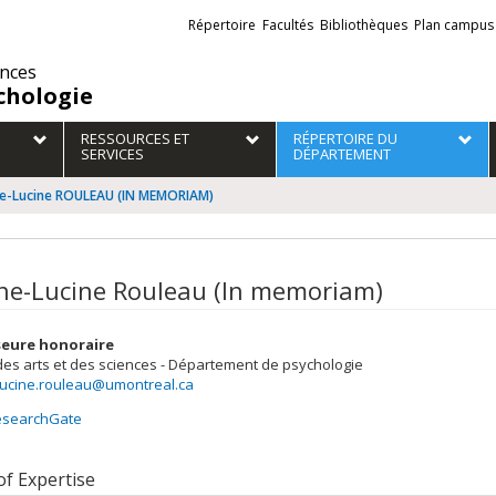
Liens
Répertoire
Facultés
Bibliothèques
Plan campus
externes
ences
chologie
RESSOURCES ET
RÉPERTOIRE DU
SERVICES
DÉPARTEMENT
e-Lucine ROULEAU (IN MEMORIAM)
ne-Lucine Rouleau (In memoriam)
seure honoraire
des arts et des sciences - Département de psychologie
lucine.rouleau@umontreal.ca
esearchGate
of Expertise