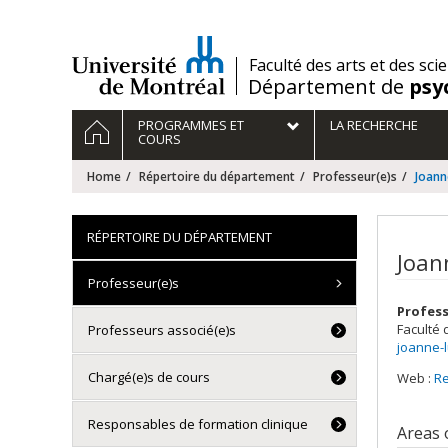
Passer
au
contenu
/
Faculté des arts et des sci
Département de
psy
Navigation
HOME
PROGRAMMES ET
LA RECHERCHE
principale
COURS
Home
Répertoire du département
Professeur(e)s
Joann
RÉPERTOIRE DU DÉPARTEMENT
Joan
Professeur(e)s
Profes
Faculté 
Professeurs associé(e)s
joanne-
Chargé(e)s de cours
Web :
R
Responsables de formation clinique
Areas 