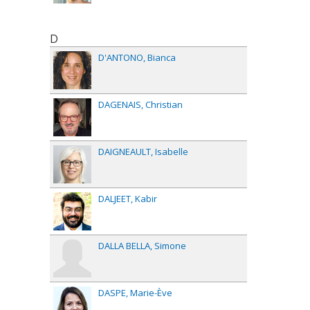
D
D'ANTONO
Bianca
DAGENAIS
Christian
DAIGNEAULT
Isabelle
DALJEET
Kabir
DALLA BELLA
Simone
DASPE
Marie-Ève