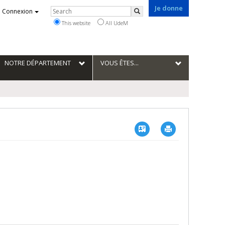
Je donne
Rechercher
Connexion
Search
This website
All UdeM
NOTRE DÉPARTEMENT
VOUS ÊTES...
Vcard
Imprimer