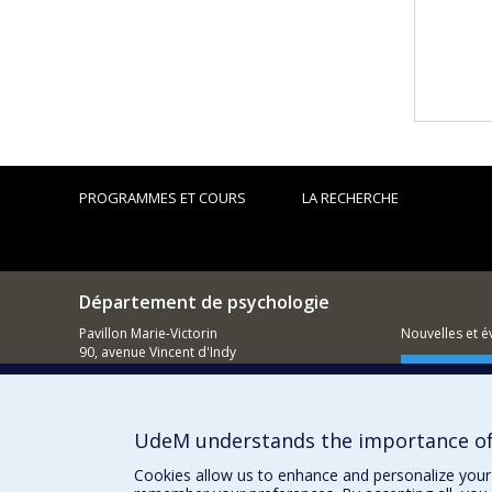
PROGRAMMES ET COURS
LA RECHERCHE
Département de psychologie
Pavillon Marie-Victorin
Nouvelles et 
90, avenue Vincent d'Indy
Montréal (QC)
Comment so
H2V 2S9
514 343-6972
UdeM understands the importance of
Cookies allow us to enhance and personalize your 