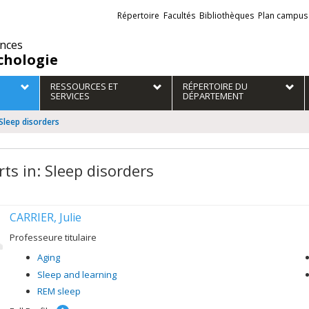
Liens
Répertoire
Facultés
Bibliothèques
Plan campus
externes
ences
chologie
RESSOURCES ET
RÉPERTOIRE DU
SERVICES
DÉPARTEMENT
 Sleep disorders
ts in: Sleep disorders
CARRIER, Julie
Professeure titulaire
Aging
Sleep and learning
REM sleep