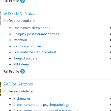
Full Profile
GOSSELIN, Nadia
Professeure titulaire
Obstructive sleep apnea
Complex post-traumatic stress
Attention
Neuropsychologie
Traumatisme craniocérébral
Sleep disorders
REM sleep
Full Profile
ZADRA, Antonio
Professeur titulaire
Nightmares
Dream content and psychopathology
Assessment and treatment of parasomnias