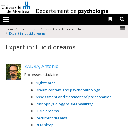
Passer
au
/
Département de
psychologie
contenu
Liens 
R
Menu
N
Home
La recherche
Expertises de recherche
Expert in: Lucid dreams
Expert in: Lucid dreams
ZADRA, Antonio
Professeur titulaire
Nightmares
Dream content and psychopathology
Assessment and treatment of parasomnias
Pathophysiology of sleepwalking
Lucid dreams
Recurrent dreams
REM sleep