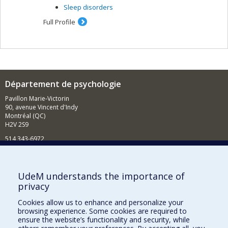
Sleep disorders
Full Profile
Département de psychologie
Pavillon Marie-Victorin
90, avenue Vincent d'Indy
Montréal (QC)
H2V 2S9
514 343-6972
Nouvelles et événements
Comment soutenir le Département?
UdeM understands the importance of
privacy
BESOIN D'AIDE?
Cookies allow us to enhance and personalize your
Plan du site
browsing experience. Some cookies are required to
Signaler une erreur
ensure the website’s functionality and security, while