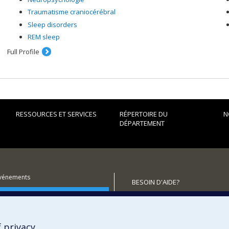
Traumatisme craniocérébral
Sleep disorders
REM sleep
Full Profile
RESSOURCES ET SERVICES
RÉPERTOIRE DU
N
DÉPARTEMENT
événements
BESOIN D'AIDE?
utenir le Département?
Plan du site
Signaler une erreur
Accessibilité
 privacy