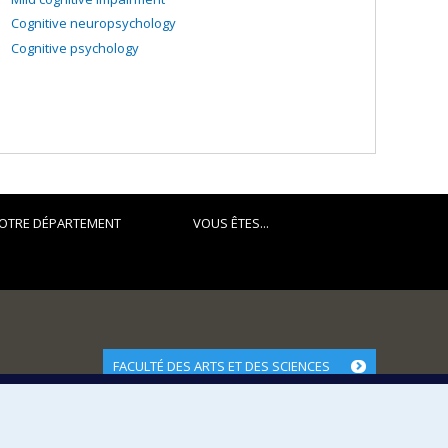
Cognitive neuropsychology
Cognitive psychology
OTRE DÉPARTEMENT
VOUS ÊTES...
FACULTÉ DES ARTS ET DES SCIENCES
Nos départements et écoles
Nos centres d'études