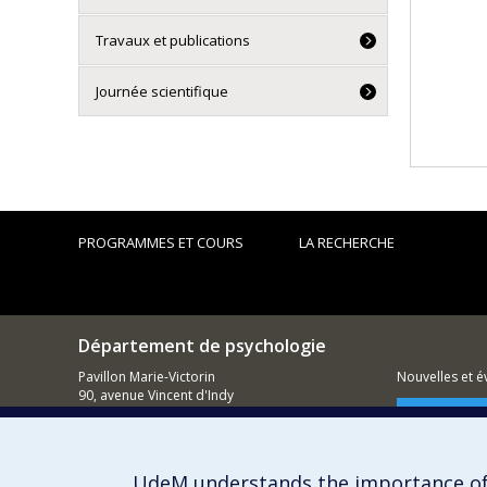
Travaux et publications
Journée scientifique
PROGRAMMES ET COURS
LA RECHERCHE
Département de psychologie
Pavillon Marie-Victorin
Nouvelles et 
90, avenue Vincent d'Indy
Montréal (QC)
Comment so
H2V 2S9
514 343-6972
UdeM understands the importance of