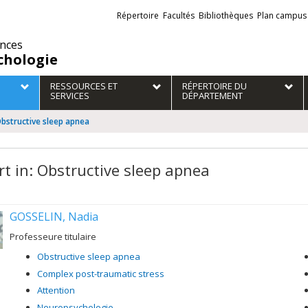
Liens
Répertoire
Facultés
Bibliothèques
Plan campus
externes
ences
chologie
RESSOURCES ET
RÉPERTOIRE DU
SERVICES
DÉPARTEMENT
Obstructive sleep apnea
rt in: Obstructive sleep apnea
GOSSELIN, Nadia
Professeure titulaire
Obstructive sleep apnea
Complex post-traumatic stress
Attention
Neuropsychologie