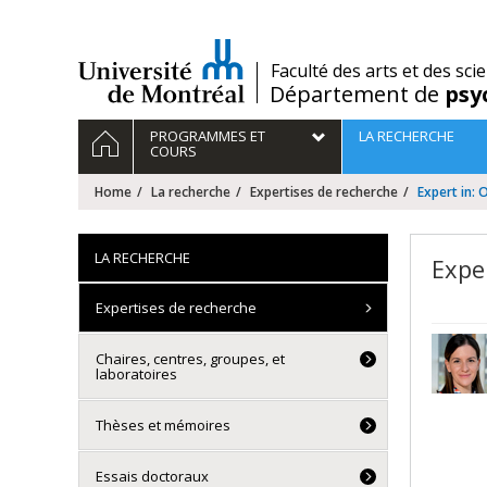
Passer
au
contenu
/
Faculté des arts et des sci
Département de
psy
Navigation
HOME
PROGRAMMES ET
LA RECHERCHE
principale
COURS
Home
La recherche
Expertises de recherche
Expert in: 
LA RECHERCHE
Expe
Expertises de recherche
Chaires, centres, groupes, et
laboratoires
Thèses et mémoires
Essais doctoraux