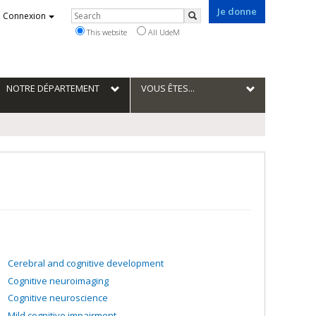
Je donne
Rechercher
Connexion
Search
This website
All UdeM
NOTRE DÉPARTEMENT
VOUS ÊTES...
Cerebral and cognitive development
Cognitive neuroimaging
Cognitive neuroscience
Mild cognitive impairment