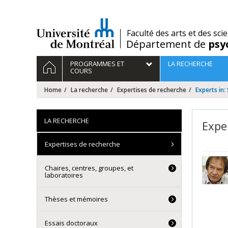
Passer
au
contenu
/
Faculté des arts et des sci
Département de
psy
Navigation
HOME
PROGRAMMES ET
LA RECHERCHE
principale
COURS
Home
La recherche
Expertises de recherche
Experts in
LA RECHERCHE
Expe
Expertises de recherche
Chaires, centres, groupes, et
laboratoires
Thèses et mémoires
Essais doctoraux