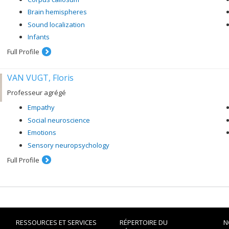
Brain hemispheres
Sound localization
Infants
Full Profile
VAN VUGT, Floris
Professeur agrégé
Empathy
Social neuroscience
Emotions
Sensory neuropsychology
Full Profile
RESSOURCES ET SERVICES
RÉPERTOIRE DU
N