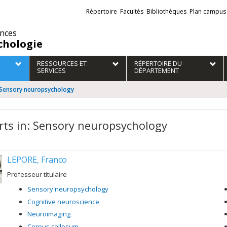
Liens
Répertoire
Facultés
Bibliothèques
Plan campus
externes
ences
chologie
RESSOURCES ET
RÉPERTOIRE DU
SERVICES
DÉPARTEMENT
: Sensory neuropsychology
rts in: Sensory neuropsychology
LEPORE, Franco
Professeur titulaire
Sensory neuropsychology
Cognitive neuroscience
Neuroimaging
Corpus callosum