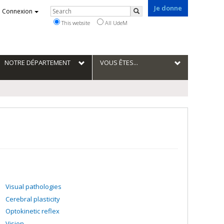
Je donne
Rechercher
Connexion
Search
This website
All UdeM
NOTRE DÉPARTEMENT
VOUS ÊTES...
Visual pathologies
Cerebral plasticity
Optokinetic reflex
Vision