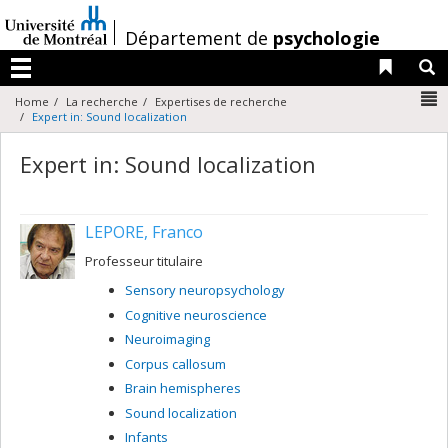
Passer
au
/
Département de
psychologie
contenu
Liens 
R
Menu
N
Home
La recherche
Expertises de recherche
Expert in: Sound localization
Expert in: Sound localization
LEPORE, Franco
Professeur titulaire
Sensory neuropsychology
Cognitive neuroscience
Neuroimaging
Corpus callosum
Brain hemispheres
Sound localization
Infants