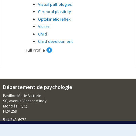
Visual pathologies
Cerebral plasticity
Optokinetic reflex
Vision
Child
Child development
Full Profile
Département de psychologie
Pavillon Marie-Victorin
90, avenue Vincent d'Indy
Montréal (QC)
H2V 2S9
514 343-6972
Nouvelles et événements