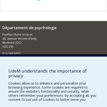
Département de psychologie
Pavillon Marie-Victorin
90, avenue Vincent d'Indy
Montréal (QC)
H2V 2S9
514 343-6972
Nouvelles et événements
Comment soutenir le Département?
UdeM understands the importance of
privacy
BESOIN D'AIDE?
Cookies allow us to enhance and personalize your
Plan du site
browsing experience. Some cookies are required to
Signaler une erreur
ensure the website’s functionality and security, while
others remember your preferences. By accepting all, you
Accessibilité
consent to our use of cookies to better serve you.
FACULTÉ DES ARTS ET DES SCIENCES