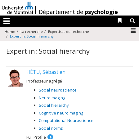
Passer
au
/
Département de
psychologie
contenu
Liens 
R
Menu
N
Home
La recherche
Expertises de recherche
Expert in: Social hierarchy
Expert in: Social hierarchy
HÉTU, Sébastien
Professeur agrégé
Social neuroscience
Neuroimaging
Social hierarchy
Cognitive neuroimaging
Computational Neuroscience
Social norms
Full Profile