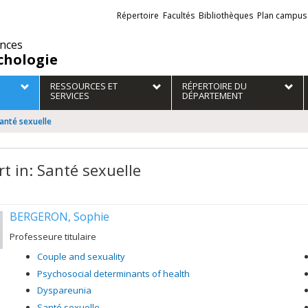
Liens
Répertoire
Facultés
Bibliothèques
Plan campus
externes
ences
chologie
RESSOURCES ET
RÉPERTOIRE DU
SERVICES
DÉPARTEMENT
Santé sexuelle
rt in: Santé sexuelle
BERGERON, Sophie
Professeure titulaire
Couple and sexuality
Psychosocial determinants of health
Dyspareunia
Santé sexuelle