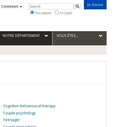
Je donne
Rechercher
Connexion
Search
This website
All UdeM
NOTRE DÉPARTEMENT
VOUS ÊTES...
Cognitive-behavioural therapy
Couple psychology
Teenager
Couple interactions