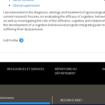
Clinical supervision
I am interested in the diagnosis, etiology and treatment of gynecologica
current research focuses on evaluating the efficacy of cognitive, behav
as well as investigating the role of the affective, cognitive and relation
the development of a cognitive-behavioural program integrating pain
suffering from dyspareunia.
Full Profile
RESSOURCES ET SERVICES
RÉPERTOIRE DU
N
DÉPARTEMENT
événements
BESOIN D'AIDE?