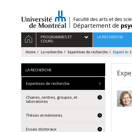
Passer
au
contenu
/
Faculté des arts et des sci
Département de
psy
Navigation
HOME
PROGRAMMES ET
LA RECHERCHE
principale
COURS
Home
La recherche
Expertises de recherche
Expert in: 
LA RECHERCHE
Expe
Expertises de recherche
Chaires, centres, groupes, et
laboratoires
Thèses et mémoires
Essais doctoraux