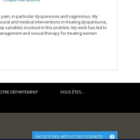
l pain, in particular dyspareunia and vaginismus. My
ioural and medical interventions in treating dyspareunia,
ship variables involved in this problem. My work has led to
 management and sexual therapy for treating women
OTRE DÉPARTEMENT
VOUS ÊTES...
FACULTÉ DES ARTS ET DES SCIENCES