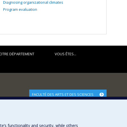
Diagnosing organizational climates
Program evaluation
OTRE DÉPARTEMENT
VOUS ÊTES...
FACULTÉ DES ARTS ET DES SCIENCES
Nos départements et écoles
Nos centres d'études
Nos programmes et cours
s functionality and security, while others