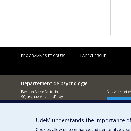
PROGRAMMES ET COURS
LA RECHERCHE
Département de psychologie
Pavillon Marie-Victorin
Nouvelles et 
90, avenue Vincent d'Indy
Montréal (QC)
Comment so
H2V 2S9
514 343-6972
UdeM understands the importance of
Cookies allow us to enhance and personalize your 