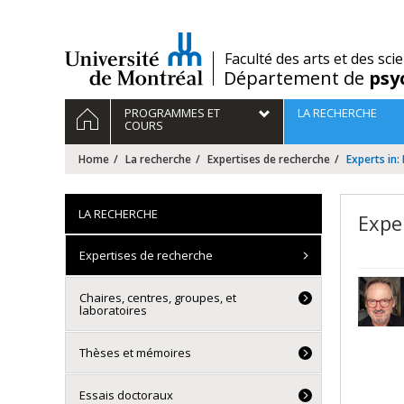
Passer
au
contenu
/
Faculté des arts et des sci
Département de
psy
Navigation
HOME
PROGRAMMES ET
LA RECHERCHE
principale
COURS
Home
La recherche
Expertises de recherche
Experts in
LA RECHERCHE
Expe
Expertises de recherche
Chaires, centres, groupes, et
laboratoires
Thèses et mémoires
Essais doctoraux