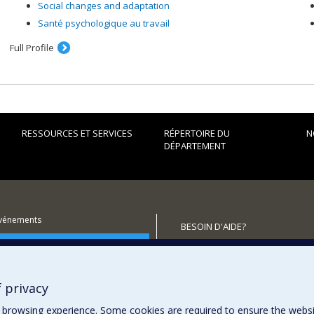
Social changes and adaptation
Santé psychologique au travail
Full Profile
RESSOURCES ET SERVICES
RÉPERTOIRE DU
N
DÉPARTEMENT
événements
BESOIN D'AIDE?
utenir le Département?
Plan du site
Signaler une erreur
Accessibilité
 privacy
browsing experience. Some cookies are required to ensure the website’