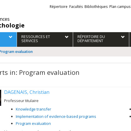
Liens
Répertoire
Facultés
Bibliothèques
Plan campus
externes
ences
chologie
RESSOURCES ET
RÉPERTOIRE DU
SERVICES
DÉPARTEMENT
: Program evaluation
rts in: Program evaluation
DAGENAIS, Christian
Professeur titulaire
Knowledge transfer
Implementation of evidence-based programs
Program evaluation