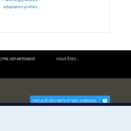
Adaptation profiles
OTRE DÉPARTEMENT
VOUS ÊTES...
FACULTÉ DES ARTS ET DES SCIENCES
Nos départements et écoles
Nos centres d'études
Nos programmes et cours