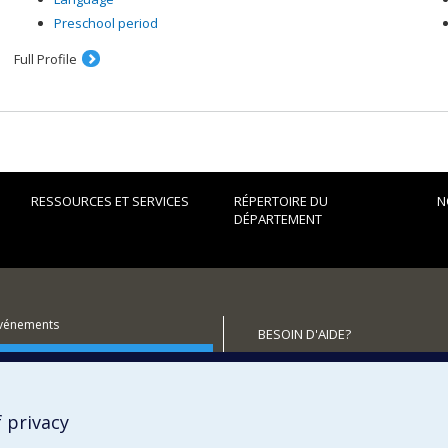
Preschool period
Full Profile
RESSOURCES ET SERVICES
RÉPERTOIRE DU
N
DÉPARTEMENT
événements
BESOIN D'AIDE?
utenir le Département?
Plan du site
Signaler une erreur
Accessibilité
 privacy