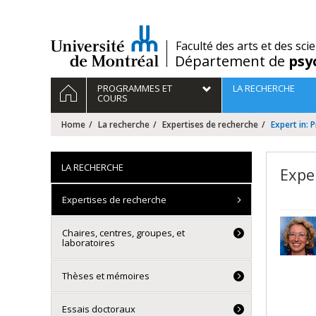
Passer
au
contenu
/
Faculté des arts et des sci
Département de
psy
Navigation
HOME
PROGRAMMES ET
LA RECHERCHE
principale
COURS
Home
La recherche
Expertises de recherche
Expert in: 
LA RECHERCHE
Expe
Expertises de recherche
Chaires, centres, groupes, et
laboratoires
Thèses et mémoires
Essais doctoraux