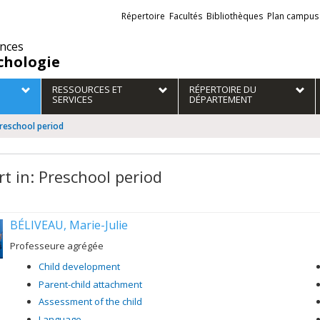
Liens
Répertoire
Facultés
Bibliothèques
Plan campus
externes
ences
chologie
RESSOURCES ET
RÉPERTOIRE DU
SERVICES
DÉPARTEMENT
Preschool period
rt in: Preschool period
BÉLIVEAU, Marie-Julie
Professeure agrégée
Child development
Parent-child attachment
Assessment of the child
Language