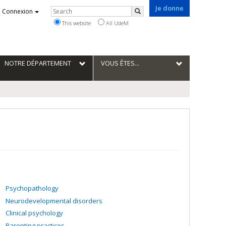
Je donne
Rechercher
Connexion
Search
This website
All UdeM
NOTRE DÉPARTEMENT
VOUS ÊTES...
Psychopathology
Neurodevelopmental disorders
Clinical psychology
Parenting practices