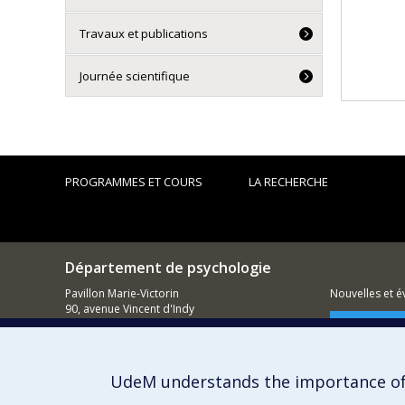
Travaux et publications
Journée scientifique
PROGRAMMES ET COURS
LA RECHERCHE
Département de psychologie
Pavillon Marie-Victorin
Nouvelles et 
90, avenue Vincent d'Indy
Montréal (QC)
Comment so
H2V 2S9
514 343-6972
UdeM understands the importance of