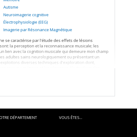
Autisme
Neuroimagerie cognitive
Électrophysiologie (EEG)
Imagerie par Résonance Magnétique
 se caractérise par l'étude des effets de lésions
 sont: la perception et la reconnaissance musicale; les
s un lien avec la cognition musicale qui demeure mon champ
ec les adultes sains neurologiquement ou présentant un
s exploitons diverses techniques d'exploration dont,
 résonance magnétique et les réponses électrodermales.
artement de psychologie au sein du Centre de recherche du
s travaux de recherche bénéficient du support financier du
OTRE DÉPARTEMENT
VOUS ÊTES...