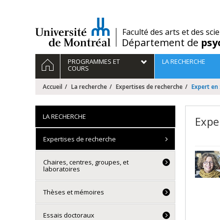
Passer
au
contenu
/
Faculté des arts et des sci
Département de
psy
Navigation
ACCUEIL
PROGRAMMES ET
LA RECHERCHE
principale
COURS
Accueil
La recherche
Expertises de recherche
Expert en
LA RECHERCHE
Expe
Expertises de recherche
Chaires, centres, groupes, et
laboratoires
Thèses et mémoires
Essais doctoraux