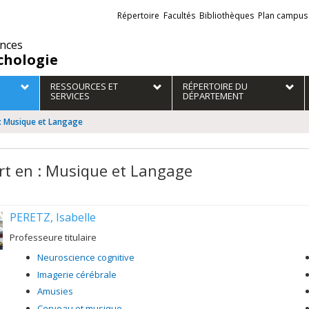
Liens
Répertoire
Facultés
Bibliothèques
Plan campus
externes
ences
chologie
RESSOURCES ET
RÉPERTOIRE DU
SERVICES
DÉPARTEMENT
 : Musique et Langage
rt en : Musique et Langage
PERETZ, Isabelle
Professeure titulaire
Neuroscience cognitive
Imagerie cérébrale
Amusies
Cerveau et musique