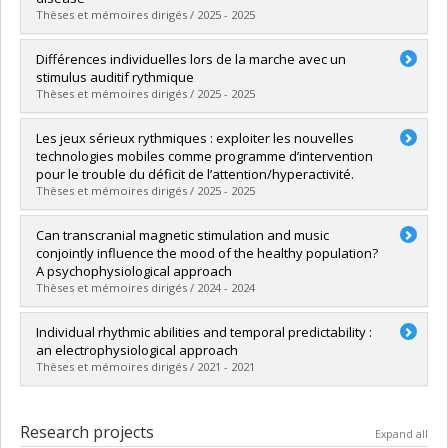
Grade :
Ph. D.
Thèses et mémoires dirigés / 2025 - 2025
Lien vers le document dans Papyrus
Graduate :
Fourneraut, Lucille
Différences individuelles lors de la marche avec un
Cycle :
Master's
stimulus auditif rythmique
Grade :
M. Sc.
Thèses et mémoires dirigés / 2025 - 2025
Lien vers le document dans Papyrus
Graduate :
Zagala, Agnès
Les jeux sérieux rythmiques : exploiter les nouvelles
Cycle :
Doctoral
technologies mobiles comme programme d’intervention
Grade :
Ph. D.
pour le trouble du déficit de l’attention/hyperactivité.
Lien vers le document dans Papyrus
Thèses et mémoires dirigés / 2025 - 2025
Graduate :
Laflamme, Hugo
Can transcranial magnetic stimulation and music
Cycle :
Doctoral
conjointly influence the mood of the healthy population?
Grade :
Ph. D.
A psychophysiological approach
Lien vers le document dans Papyrus
Thèses et mémoires dirigés / 2024 - 2024
Graduate :
Roghani Zanjani, Samaneh
Individual rhythmic abilities and temporal predictability :
Cycle :
Master's
an electrophysiological approach
Grade :
M. Sc.
Thèses et mémoires dirigés / 2021 - 2021
Lien vers le document dans Papyrus
Graduate :
Kadi, Melissa
Cycle :
Master's
Research projects
Expand all
Grade :
M. Sc.