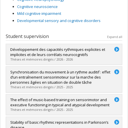
Cognitive neuroscience
Mild cognitive impairment
Developmental sensory and cognitive disorders
Student supervision
Expand all
Développement des capacités rythmiques explicites et
implicites et de leurs corrélats neurocognitifs
Thèses et mémoires dirigés / 2026 - 2026
Graduate :
Guinamard, Antoine
Synchronisation du mouvement à un rythme auditif : effet
Cycle :
Doctoral
d’un entraînement sensorimoteur sur la marche des
Grade :
Ph. D.
personnes âgées en situation de double tâche
Lien vers le document dans Papyrus
Thèses et mémoires dirigés / 2025 - 2025
Graduate :
Dufresne, Francis
The effect of music-based training on sensorimotor and
Cycle :
Master's
executive functioning in typical and atypical development
Grade :
M. Sc.
Thèses et mémoires dirigés / 2025 - 2025
Lien vers le document dans Papyrus
Graduate :
Jamey, Kevin
Stability of basic rhythmic representations in Parkinson’s
Cycle :
Doctoral
disease