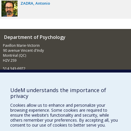
ZADRA
Antonio
Department of Psychology
Pavillon Marie-Victorin
90 avenue Vincent d'Indy
Montréal (QC)
H2V 2S9
514 343-6972
News and Activities (French)
Supporting the Department
UdeM understands the importance of
privacy
NEED HELP?
Cookies allow us to enhance and personalize your
Sitemap
browsing experience. Some cookies are required to
Report a problem
ensure the website’s functionality and security, while
others remember your preferences. By accepting all, you
Accessibility
consent to our use of cookies to better serve you.