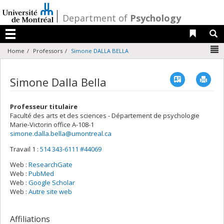
Passer
au
/
Department of
Psychology
contenu
Liens 
R
Menu
N
Home
Professors
Simone DALLA BELLA
Vcard
Imp
Simone Dalla Bella
Professeur titulaire
Faculté des arts et des sciences - Département de psychologie
Marie-Victorin
office A-108-1
simone.dalla.bella@umontreal.ca
Travail 1 :
514 343-6111 #44069
Web :
ResearchGate
Web :
PubMed
Web :
Google Scholar
Web :
Autre site web
Affiliations