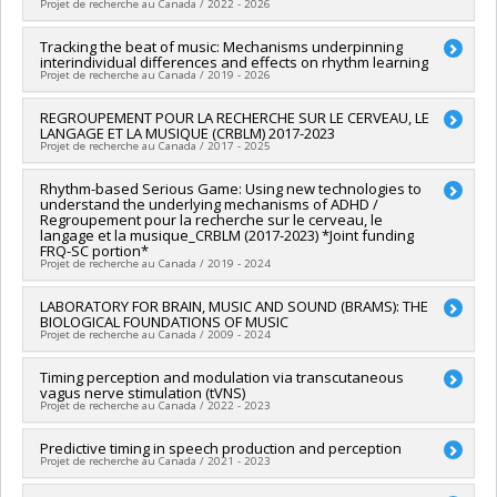
Projet de recherche au Canada / 2022 - 2026
Grant programs:
PVXXXXXX-FEI sans restriction
Lead researcher :
Tracking the beat of music: Mechanisms underpinning
Simone Dalla Bella
interindividual differences and effects on rhythm learning
Co-researchers :
Virginia Penhune
,
Robert J Zatorre
Projet de recherche au Canada / 2019 - 2026
Funding sources:
FCI/Fondation canadienne pour l'innovation
Grant programs:
PVXXXXXX-Fonds d'innovation
Lead researcher :
REGROUPEMENT POUR LA RECHERCHE SUR LE CERVEAU, LE
Simone Dalla Bella
LANGAGE ET LA MUSIQUE (CRBLM) 2017-2023
Funding sources:
CRSNG/Conseil de recherches en sciences
Projet de recherche au Canada / 2017 - 2025
naturelles et génie du Canada (CRSNG)
Grant programs:
PVX20965-(RGP) Programme de subvention à
Lead researcher :
Rhythm-based Serious Game: Using new technologies to
Denise Klein-Broomberg
la découverte individuelle ou de groupe
understand the underlying mechanisms of ADHD /
Co-researchers :
Isabelle Peretz
,
Simone Dalla Bella
Regroupement pour la recherche sur le cerveau, le
Funding sources:
FRQNT/Fonds de recherche du Québec -
langage et la musique_CRBLM (2017-2023) *Joint funding
Nature et technologies (FQRNT)
FRQ-SC portion*
Projet de recherche au Canada / 2019 - 2024
Grant programs:
PVXXXXXX-(RS) Programme de
regroupements stratégiques
Lead researcher :
LABORATORY FOR BRAIN, MUSIC AND SOUND (BRAMS): THE
Denise Klein-Broomberg
BIOLOGICAL FOUNDATIONS OF MUSIC
Co-researchers :
Simone Dalla Bella
Projet de recherche au Canada / 2009 - 2024
Funding sources:
FRQSC/Fonds de recherche du Québec -
Société et culture (FQRSC)
Lead researcher :
Timing perception and modulation via transcutaneous
Isabelle Peretz
,
Simone Dalla Bella
Grant programs:
PV129894-(RG) Programme Regroupements
vagus nerve stimulation (tVNS)
Funding sources:
FCI/Fondation canadienne pour l'innovation
stratégiques
Projet de recherche au Canada / 2022 - 2023
Grant programs:
Funding sources:
Predictive timing in speech production and perception
MITACS Inc.
Projet de recherche au Canada / 2021 - 2023
Grant programs:
PVXXXXXX-Stage Accélération Québec -
MITACS