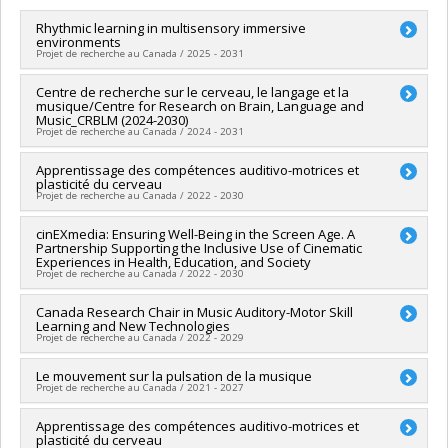
Lien vers le document dans Papyrus
Rhythmic learning in multisensory immersive
environments
Projet de recherche au Canada / 2025 - 2031
Lead researcher :
Centre de recherche sur le cerveau, le langage et la
Simone Dalla Bella
musique/Centre for Research on Brain, Language and
Funding sources:
CRSNG/Conseil de recherches en sciences
Music_CRBLM (2024-2030)
naturelles et génie du Canada (CRSNG)
Projet de recherche au Canada / 2024 - 2031
Grant programs:
PVX20965-(RGP) Programme de subvention à
la découverte individuelle ou de groupe
Lead researcher :
Apprentissage des compétences auditivo-motrices et
Denise Klein-Broomberg
plasticité du cerveau
Co-researchers :
Simone Dalla Bella
Projet de recherche au Canada / 2022 - 2030
Funding sources:
FRQNT/Fonds de recherche du Québec -
Nature et technologies (FQRNT)
Lead researcher :
cinEXmedia: Ensuring Well-Being in the Screen Age. A
Simone Dalla Bella
Grant programs:
PVXXXXXX-(RS) Programme de
Partnership Supporting the Inclusive Use of Cinematic
Funding sources:
Université de Montréal
regroupements stratégiques
Experiences in Health, Education, and Society
Grant programs:
PVXXXXXX-FEI sans restriction
Projet de recherche au Canada / 2022 - 2030
Funding sources:
Canada Research Chair in Music Auditory-Motor Skill
CRSH/Conseil de recherches en sciences
Learning and New Technologies
humaines du Canada
Projet de recherche au Canada / 2022 - 2029
Grant programs:
PV128152-Subvention de partenariat
Funding sources:
Le mouvement sur la pulsation de la musique
SPIIE/Secrétariat des programmes
Projet de recherche au Canada / 2021 - 2027
interorganismes à l’intention des établissements
Grant programs:
PVX50399-Chaires de recherche du Canada
Lead researcher :
Apprentissage des compétences auditivo-motrices et
Simone Dalla Bella
plasticité du cerveau
Funding sources:
Université de Montréal