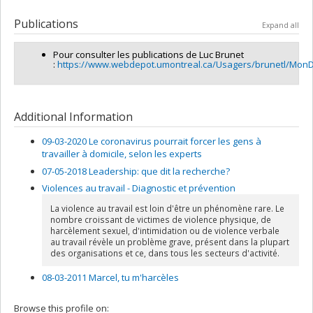
Lead researcher :
Luc Brunet
Funding sources:
Innovation, Sciences et Développement
Publications
Expand all
économique Canada , FRQNT/Fonds de recherche du Québec
- Nature et technologies (FQRNT)
Pour consulter les publications de Luc Brunet
Grant programs:
, PVXXXXXX-Stage Accélération Quebec FRQ-
:
https://www.webdepot.umontreal.ca/Usagers/brunetl/MonDe
NT et MITACS
Additional Information
09-03-2020 Le coronavirus pourrait forcer les gens à
travailler à domicile, selon les experts
07-05-2018 Leadership: que dit la recherche?
Violences au travail - Diagnostic et prévention
La violence au travail est loin d'être un phénomène rare. Le
nombre croissant de victimes de violence physique, de
harcèlement sexuel, d'intimidation ou de violence verbale
au travail révèle un problème grave, présent dans la plupart
des organisations et ce, dans tous les secteurs d'activité.
08-03-2011 Marcel, tu m'harcèles
Browse this profile on: