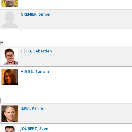
GRENIER
Simon
H
HÉTU
Sébastien
HIGGS
Tamsin
J
JERBI
Karim
JOUBERT
Sven