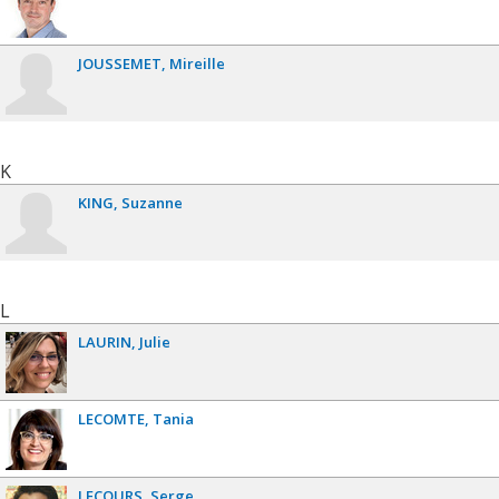
JOUSSEMET
Mireille
K
KING
Suzanne
L
LAURIN
Julie
LECOMTE
Tania
LECOURS
Serge