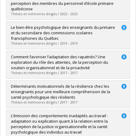
perception des membres du personnel d’école primaire
québécoise
Thèses et mémoires dirigés / 2023 - 2023
Graduate :
Laverdière-Boivin, Akhésa
Le bien-être psychologique des enseignants du primaire
Cycle :
Master's
et du secondaire des commissions scolaires
Grade :
M. Sc.
francophones du Québec
Lien vers le document dans Papyrus
Thèses et mémoires dirigés / 2019 - 2019
Graduate :
de Courville, Miryam
Comment favoriser l’adaptation des rapatriés? Une
Cycle :
Master's
exploration du rôle des attentes, de la perception du
Grade :
M. Sc.
soutien organisationnel et de la proactivité
Lien vers le document dans Papyrus
Thèses et mémoires dirigés / 2017 - 2017
Graduate :
Goyette, Véronique
Déterminants motivationnels de la résilience chez les
Cycle :
Doctoral
enseignants pour une meilleure compréhension de la
Grade :
Ph. D.
santé psychologique des résilients
Lien vers le document dans Papyrus
Thèses et mémoires dirigés / 2017 - 2017
Graduate :
Zacharyas, Corinne
L’émission des comportements inadaptés au travail :
Cycle :
Doctoral
adaptation ou explication quant à la relation entre la
Grade :
Ph. D.
perception de la justice organisationnelle et la santé
Lien vers le document dans Papyrus
psychologique des individus au travail