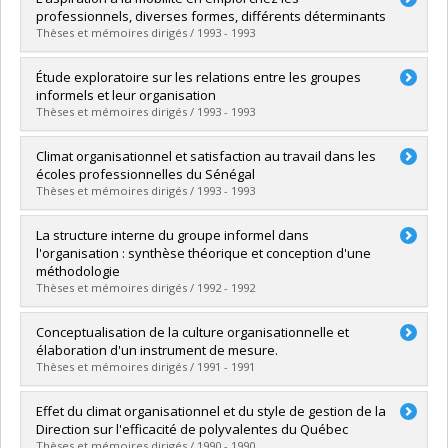
Cycle :
Doctoral
professionnels, diverses formes, différents déterminants
Grade :
Ph. D.
Thèses et mémoires dirigés / 1993 - 1993
Lien vers le document dans Papyrus
Graduate :
Durand, Claire
Étude exploratoire sur les relations entre les groupes
Cycle :
Doctoral
informels et leur organisation
Grade :
Ph. D.
Thèses et mémoires dirigés / 1993 - 1993
Lien vers le document dans Papyrus
Graduate :
Spenard, Andrée
Climat organisationnel et satisfaction au travail dans les
Cycle :
Master's
écoles professionnelles du Sénégal
Grade :
M. Ps.
Thèses et mémoires dirigés / 1993 - 1993
Lien vers le document dans Papyrus
Graduate :
Ndecki, Prosper A.
La structure interne du groupe informel dans
Cycle :
Doctoral
l'organisation : synthèse théorique et conception d'une
Grade :
Ph. D.
méthodologie
Lien vers le document dans Papyrus
Thèses et mémoires dirigés / 1992 - 1992
Graduate :
Laroche, Roger
Conceptualisation de la culture organisationnelle et
Cycle :
Master's
élaboration d'un instrument de mesure.
Grade :
M. Ps.
Thèses et mémoires dirigés / 1991 - 1991
Lien vers le document dans Papyrus
Graduate :
Chagnon, Yves
Effet du climat organisationnel et du style de gestion de la
Cycle :
Doctoral
Direction sur l'efficacité de polyvalentes du Québec
Grade :
Ph. D.
Thèses et mémoires dirigés / 1990 - 1990