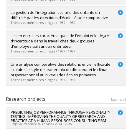
Lien vers le document dans Papyrus
Graduate :
Corriveau, Lise
La gestion de l'intégration scolaire des enfants en
Cycle :
Doctoral
difficulté par les directions d'école : étude comparative
Grade :
Ph. D.
Thèses et mémoires dirigés / 1989 - 1989
Lien vers le document dans Papyrus
Graduate :
Parent, Ghyslain
Le lien entre les caractéristiques de l'emploi et le degré
Cycle :
Doctoral
d'incertitude dans le travail chez deux groupes
Grade :
Ph. D.
d'employés utilisant un ordinateur
Lien vers le document dans Papyrus
Thèses et mémoires dirigés / 1987 - 1987
Graduate :
Bérard, Jocelyn
Une analyse comparative des relations entre l'efficacité
Cycle :
Master's
scolaire, le style de leadership du directeur et le climat
Grade :
M. Sc.
organisationnel au niveau des écoles primaires
Lien vers le document dans Papyrus
Thèses et mémoires dirigés / 1987 - 1987
Graduate :
Maduro, Celia Pereira
Cycle :
Doctoral
Research projects
Expand all
Grade :
Ph. D.
Lien vers le document dans Papyrus
PREDICTING JOB PERFORMANCE THROUGH PERSONALITY
TESTING: IMPROVING THE QUALITY OF RESEARCH AND
PRACTICE AT A HUMAN RESOURCES CONSULTING FIRM
Projet de recherche au Canada / 2014 - 2015