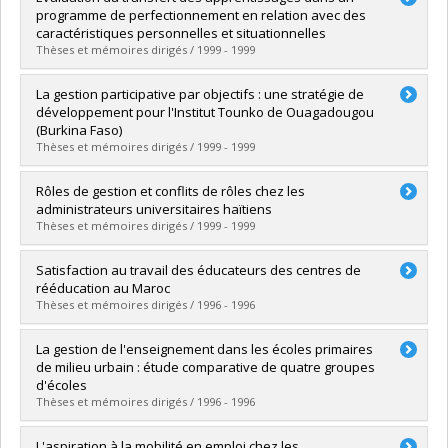
Cycle :
Doctoral
programme de perfectionnement en relation avec des
Grade :
Ph. D.
caractéristiques personnelles et situationnelles
Lien vers le document dans Papyrus
Thèses et mémoires dirigés / 1999 - 1999
Graduate :
Gauthier, France M.
La gestion participative par objectifs : une stratégie de
Cycle :
Doctoral
développement pour l'Institut Tounko de Ouagadougou
Grade :
Ph. D.
(Burkina Faso)
Lien vers le document dans Papyrus
Thèses et mémoires dirigés / 1999 - 1999
Graduate :
Sanou, Dafrassi
Rôles de gestion et conflits de rôles chez les
Cycle :
Doctoral
administrateurs universitaires haïtiens
Grade :
Ph. D.
Thèses et mémoires dirigés / 1999 - 1999
Lien vers le document dans Papyrus
Graduate :
Gourgues, Jacques-Michel
Satisfaction au travail des éducateurs des centres de
Cycle :
Doctoral
rééducation au Maroc
Grade :
Ph. D.
Thèses et mémoires dirigés / 1996 - 1996
Lien vers le document dans Papyrus
Graduate :
Oubenihya, Omar
La gestion de l'enseignement dans les écoles primaires
Cycle :
Master's
de milieu urbain : étude comparative de quatre groupes
Grade :
M.A.
d'écoles
Lien vers le document dans Papyrus
Thèses et mémoires dirigés / 1996 - 1996
Graduate :
Ouellet, Georges
L'aspiration à la mobilité en emploi chez les