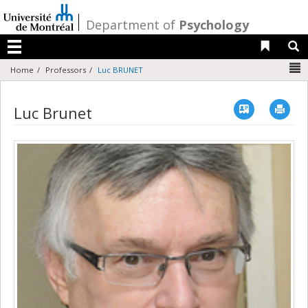
Passer
au
/
Department of
Psychology
contenu
Liens 
R
Menu
N
Home
Professors
Luc BRUNET
Vcard
Imp
Luc Brunet