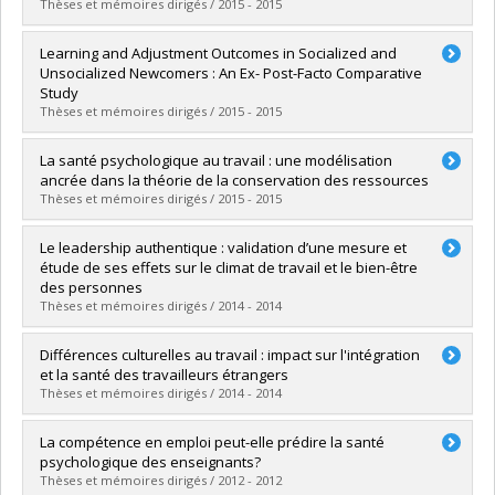
Thèses et mémoires dirigés / 2015 - 2015
Graduate :
Durand, Jean-Christophe
Learning and Adjustment Outcomes in Socialized and
Cycle :
Doctoral
Unsocialized Newcomers : An Ex- Post-Facto Comparative
Grade :
Ph. D.
Study
Lien vers le document dans Papyrus
Thèses et mémoires dirigés / 2015 - 2015
Graduate :
Hass, Carolyn
La santé psychologique au travail : une modélisation
Cycle :
Doctoral
ancrée dans la théorie de la conservation des ressources
Grade :
Ph. D.
Thèses et mémoires dirigés / 2015 - 2015
Lien vers le document dans Papyrus
Graduate :
Malo, Marie
Le leadership authentique : validation d’une mesure et
Cycle :
Doctoral
étude de ses effets sur le climat de travail et le bien-être
Grade :
Ph. D.
des personnes
Lien vers le document dans Papyrus
Thèses et mémoires dirigés / 2014 - 2014
Graduate :
Nelson, Katia
Différences culturelles au travail : impact sur l'intégration
Cycle :
Doctoral
et la santé des travailleurs étrangers
Grade :
Ph. D.
Thèses et mémoires dirigés / 2014 - 2014
Lien vers le document dans Papyrus
Graduate :
Do Thanh, Marie-Noëlle D.
La compétence en emploi peut-elle prédire la santé
Cycle :
Doctoral
psychologique des enseignants?
Grade :
Ph. D.
Thèses et mémoires dirigés / 2012 - 2012