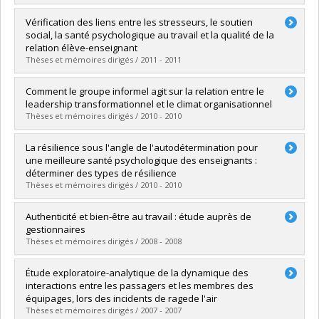
Lien vers le document dans Papyrus
Graduate :
Stamate, Alina Nusa
Vérification des liens entre les stresseurs, le soutien
Cycle :
Doctoral
social, la santé psychologique au travail et la qualité de la
Grade :
Ph. D.
relation élève-enseignant
Lien vers le document dans Papyrus
Thèses et mémoires dirigés / 2011 - 2011
Graduate :
Perreault, Michelle E.
Comment le groupe informel agit sur la relation entre le
Cycle :
Doctoral
leadership transformationnel et le climat organisationnel
Grade :
Ph. D.
Thèses et mémoires dirigés / 2010 - 2010
Lien vers le document dans Papyrus
Graduate :
Hass, Carolyn
La résilience sous l'angle de l'autodétermination pour
Cycle :
Master's
une meilleure santé psychologique des enseignants :
Grade :
M. Sc.
déterminer des types de résilience
Lien vers le document dans Papyrus
Thèses et mémoires dirigés / 2010 - 2010
Graduate :
Zacharyas, Corinne
Authenticité et bien-être au travail : étude auprès de
Cycle :
Master's
gestionnaires
Grade :
M. Sc.
Thèses et mémoires dirigés / 2008 - 2008
Lien vers le document dans Papyrus
Graduate :
Ménard, Julie
Étude exploratoire-analytique de la dynamique des
Cycle :
Doctoral
interactions entre les passagers et les membres des
Grade :
Ph. D.
équipages, lors des incidents de ragede l'air
Lien vers le document dans Papyrus
Thèses et mémoires dirigés / 2007 - 2007