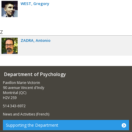
WEST
Gregory
Z
ZADRA
Antonio
Department of Psychology
Pavillon Marie-Victorin
90 avenue Vincent d'Indy
Montréal (QC)
H2V 2S9
514 343-6972
News and Activities (French)
Supporting the Department