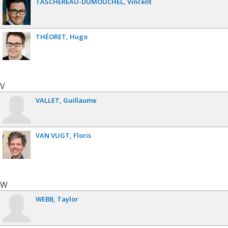
TASCHEREAU-DUMOUCHEL
Vincent
THÉORET
Hugo
V
VALLET
Guillaume
VAN VUGT
Floris
W
WEBB
Taylor