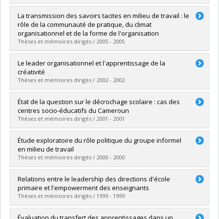
Graduate :
Stoian, Carmen
La transmission des savoirs tacites en milieu de travail : le
Cycle :
Doctoral
rôle de la communauté de pratique, du climat
Grade :
Ph. D.
organisationnel et de la forme de l'organisation
Lien vers le document dans Papyrus
Thèses et mémoires dirigés / 2005 - 2005
Graduate :
Lejeune, Michel
Le leader organisationnel et l'apprentissage de la
Cycle :
Doctoral
créativité
Grade :
Ph. D.
Thèses et mémoires dirigés / 2002 - 2002
Lien vers le document dans Papyrus
Graduate :
Labelle, Sylvie
État de la question sur le décrochage scolaire : cas des
Cycle :
Doctoral
centres socio-éducatifs du Cameroun
Grade :
Ph. D.
Thèses et mémoires dirigés / 2001 - 2001
Lien vers le document dans Papyrus
Graduate :
Tchameni Ngamo, Salomon
Étude exploratoire du rôle politique du groupe informel
Cycle :
Master's
en milieu de travail
Grade :
M.A.
Thèses et mémoires dirigés / 2000 - 2000
Lien vers le document dans Papyrus
Graduate :
Labrie, Sylvain
Relations entre le leadership des directions d'école
Cycle :
Doctoral
primaire et l'empowerment des enseignants
Grade :
Ph. D.
Thèses et mémoires dirigés / 1999 - 1999
Lien vers le document dans Papyrus
Graduate :
Boudreault, Richard
Évaluation du transfert des apprentissages dans un