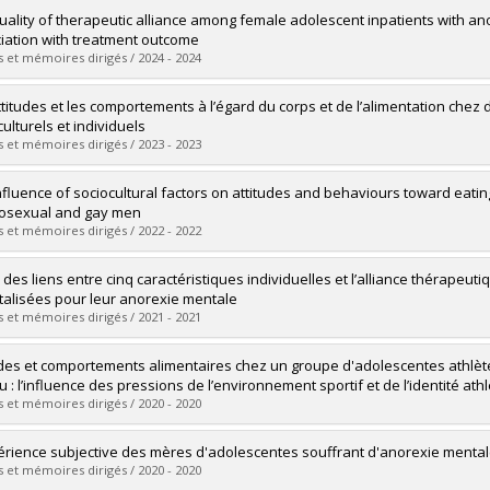
uate :
Hetroy, Emeline
uality of therapeutic alliance among female adolescent inpatients with an
 :
Doctoral
iation with treatment outcome
 :
Ph. D.
 et mémoires dirigés / 2024 - 2024
vers le document dans Papyrus
uate :
Rufié-Romiguière, Nina
ttitudes et les comportements à l’égard du corps et de l’alimentation chez 
 :
Doctoral
ulturels et individuels
 :
D. Psy.
 et mémoires dirigés / 2023 - 2023
vers le document dans Papyrus
uate :
Morin, Guillaume
nfluence of sociocultural factors on attitudes and behaviours toward eatin
 :
Doctoral
osexual and gay men
 :
Ph. D.
 et mémoires dirigés / 2022 - 2022
vers le document dans Papyrus
uate :
Di Pietrantonio, Olivier
 des liens entre cinq caractéristiques individuelles et l’alliance thérape
 :
Doctoral
talisées pour leur anorexie mentale
 :
Ph. D.
 et mémoires dirigés / 2021 - 2021
vers le document dans Papyrus
uate :
Guilbault, Dorothée
udes et comportements alimentaires chez un groupe d'adolescentes athlèt
 :
Doctoral
u : l’influence des pressions de l’environnement sportif et de l’identité ath
 :
D. Psy.
 et mémoires dirigés / 2020 - 2020
vers le document dans Papyrus
uate :
Porlier, Geneviève
érience subjective des mères d'adolescentes souffrant d'anorexie mental
 :
Doctoral
 et mémoires dirigés / 2020 - 2020
 :
D. Psy.