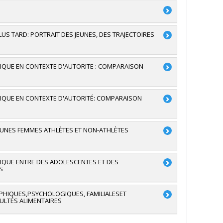
a
'exploration
LUS TARD: PORTRAIT DES JEUNES, DES TRAJECTOIRES
a
TIQUE EN CONTEXTE D'AUTORITE : COMPARAISON
panier
,
Dominique Meilleur
,
Jean-Pierre Guay
,
RSC)
TIQUE EN CONTEXTE D'AUTORITÉ: COMPARAISON
RSC)
ale
JEUNES FEMMES ATHLÈTES ET NON-ATHLÈTES
TIQUE ENTRE DES ADOLESCENTES ET DES
S
PHIQUES,PSYCHOLOGIQUES, FAMILIALESET
ULTÉS ALIMENTAIRES