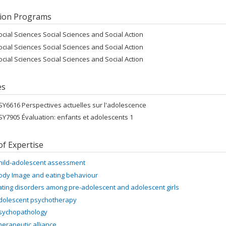
ion Programs
ocial Sciences Social Sciences and Social Action
ocial Sciences Social Sciences and Social Action
ocial Sciences Social Sciences and Social Action
es
SY6616 Perspectives actuelles sur l'adolescence
SY7905 Évaluation: enfants et adolescents 1
of Expertise
hild-adolescent assessment
ody Image and eating behaviour
ating disorders among pre-adolescent and adolescent girls
dolescent psychotherapy
sychopathology
herapeutic alliance