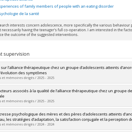
xperiences of family members of people with an eating disorder
sychologie de la santé
earch interests concern adolescence, more specifically the various behaviour p
 necessarily having the teenager’s full co-operation. I am interested in the fac
nce the outcome of the suggested interventions.
t supervision
 sur l’alliance thérapeutique chez un groupe d’adolescents atteints d’anor
l’évolution des symptômes
 et mémoires dirigés / 2025 - 2025
uate :
Milner, Juliette
acteurs associés à la qualité de l’alliance thérapeutique chez un groupe 
 :
Doctoral
ale
 :
D. Psy.
 et mémoires dirigés / 2025 - 2025
vers le document dans Papyrus
uate :
Boudreault, Stephanie
tresse psychologique des mères et des pères d’adolescents atteints d’ano
 :
Doctoral
au, les stratégies d’adaptation, la satisfaction conjugale et la perceptio
 :
D. Psy.
 et mémoires dirigés / 2024 - 2024
vers le document dans Papyrus