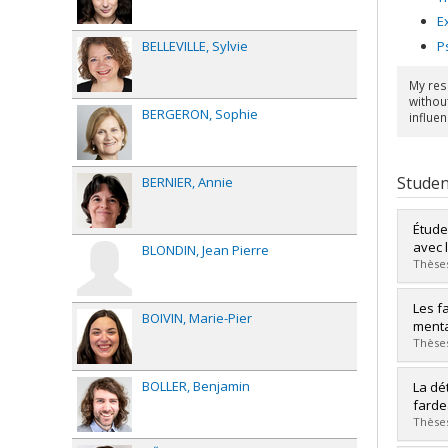
E
P
BELLEVILLE
Sylvie
My res
without
BERGERON
Sophie
influe
Studen
BERNIER
Annie
Étude
avec 
BLONDIN
Jean Pierre
Thèses
Grad
Les f
BOIVIN
Marie-Pier
Cycle
ment
Grade
Thèses
Lien 
Grad
BOLLER
Benjamin
La dé
Cycle
farde
Grade
Thèses
Lien 