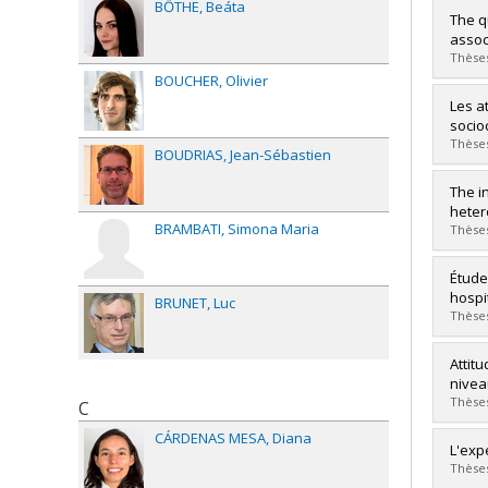
BŐTHE
Beáta
Grad
The q
Cycle
assoc
Grade
Thèses
Lien 
BOUCHER
Olivier
Grad
Les a
Cycle
socioc
Grade
Thèses
BOUDRIAS
Jean-Sébastien
Lien 
Grad
The i
Cycle
heter
BRAMBATI
Simona Maria
Grade
Thèses
Lien 
Grad
Étude
Cycle
hospi
BRUNET
Luc
Grade
Thèses
Lien 
Grad
Attit
Cycle
nivea
Grade
Thèses
C
Lien 
CÁRDENAS MESA
Diana
Grad
L'exp
Cycle
Thèses
Grade