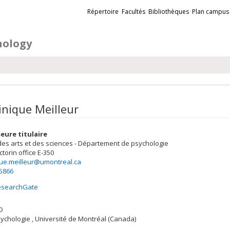
Liens
Répertoire
Facultés
Bibliothèques
Plan campus
externes
hology
nique Meilleur
eure titulaire
des arts et des sciences - Département de psychologie
ctorin
office E-350
ue.meilleur@umontreal.ca
-5866
esearchGate
D
sychologie , Université de Montréal (Canada)