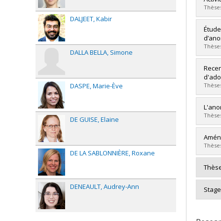
Cycle
Thèses
Grade
DALJEET
Kabir
Lien 
Grad
Étude
Cycle
d’ano
Grade
Thèses
DALLA BELLA
Simone
Lien 
Grad
Recen
Cycle
d'ado
Grade
DASPE
Marie-Ève
Thèses
Lien 
Grad
L'ano
Cycle
Thèses
DE GUISE
Elaine
Grade
Lien 
Grad
Aména
Cycle
Thèses
DE LA SABLONNIÈRE
Roxane
Grade
Lien 
Grad
Thèse
Cycle
Grade
DENEAULT
Audrey-Ann
Stage
Lien 