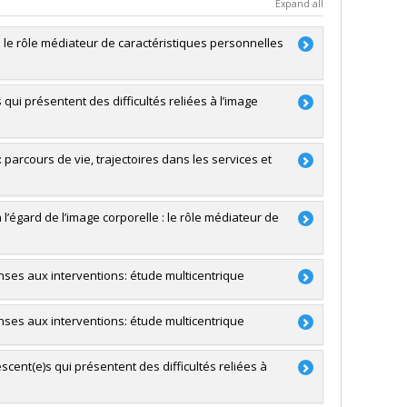
Expand all
 : le rôle médiateur de caractéristiques personnelles
ui présentent des difficultés reliées à l’image
a
: parcours de vie, trajectoires dans les services et
a
'exploration
l’égard de l’image corporelle : le rôle médiateur de
a
ses aux interventions: étude multicentrique
a
postdoctoraux et du personnel de soutien à la
ses aux interventions: étude multicentrique
cent(e)s qui présentent des difficultés reliées à
subventions de fonctionnement programmatiques