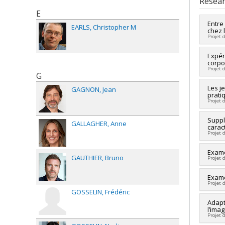
Resear
E
Entre
EARLS
Christopher M
chez 
Projet 
Lead 
Expér
corpor
Co-re
Projet 
Fundi
G
Grant
Lead 
Les je
GAGNON
Jean
prati
Fundi
Projet 
Grant
Lead 
Suppl
GALLAGHER
Anne
carac
Co-re
Projet 
Fundi
Grant
Lead 
Exame
GAUTHIER
Bruno
Projet 
Fundi
Grant
Lead 
Exame
reche
Projet 
Co-re
GOSSELIN
Frédéric
Fundi
Lead 
Adapt
Grant
l’imag
Co-re
(géné
Projet 
Fundi