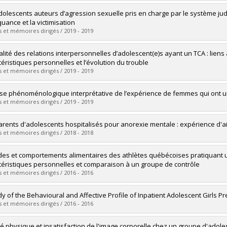
vers le document dans Papyrus
uate :
Laverdière, Marilyne
dolescents auteurs d’agression sexuelle pris en charge par le système judic
 :
Doctoral
quance et la victimisation
 :
D. Psy.
 et mémoires dirigés / 2019 - 2019
vers le document dans Papyrus
uate :
Coutu, Janick
alité des relations interpersonnelles d’adolescent(e)s ayant un TCA : lien
 :
Doctoral
téristiques personnelles et l’évolution du trouble
 :
Ph. D.
 et mémoires dirigés / 2019 - 2019
vers le document dans Papyrus
uate :
Pelletier Brochu, Jade
se phénoménologique interprétative de l’expérience de femmes qui ont un
 :
Doctoral
 et mémoires dirigés / 2019 - 2019
 :
Ph. D.
vers le document dans Papyrus
uate :
Lalancette, Catherine
arents d'adolescents hospitalisés pour anorexie mentale : expérience d'
 :
Doctoral
 et mémoires dirigés / 2018 - 2018
 :
D. Psy.
vers le document dans Papyrus
uate :
Blondin, Soline
udes et comportements alimentaires des athlètes québécoises pratiquant u
 :
Doctoral
téristiques personnelles et comparaison à un groupe de contrôle
 :
Ph. D.
 et mémoires dirigés / 2016 - 2016
vers le document dans Papyrus
uate :
Turgeon, Marie-Ève K.
dy of the Behavioural and Affective Profile of Inpatient Adolescent Girls P
 :
Doctoral
 et mémoires dirigés / 2016 - 2016
 :
Ph. D.
vers le document dans Papyrus
uate :
Paquin Hodge, Chloé
ité physique et insatisfaction de l'image corporelle chez un groupe d'adol