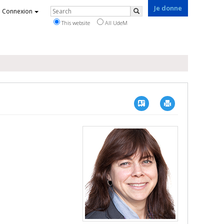
Je donne
Rechercher
Connexion
Search
This website
All UdeM
Vcard
Imprimer