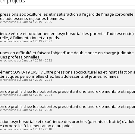
ch projects
 pressions socioculturelles et insatisfaction à l’égard de l’image corporelle
les adolescents et jeunes hommes.
de recherche au Canada / 2019 - 2025
researcher :
ience vécue et fonctionnement psychosocial des parents d’adolescent(e)s q
Dominique Meilleur
elle, à l’alimentation et au poids.
searchers :
Denis Lafortune
de recherche au Canada / 2019 - 2022
ng sources:
CRSH/Conseil de recherches en sciences humaines du Canad
 programs:
PV153480-Subventions de développement Savoir
researcher :
unes en difficulté et faisant l’objet d’une double prise en charge judiciaire 
Dominique Meilleur
ques professionnelles
ng sources:
CRSH/Conseil de recherches en sciences humaines du Canad
de recherche au Canada / 2019 - 2022
 programs:
PVX20020-Subvention institutionnelle du CRSH - Subventions d
researcher :
ément COVID-19 CRSH / Entre pressions socioculturelles et insatisfaction à 
Denis Lafortune
téristiques personnelles chez les adolescents et jeunes hommes.
searchers :
Dominique Meilleur
de recherche au Canada / 2020 - 2021
ng sources:
CRSH/Conseil de recherches en sciences humaines du Canad
 programs:
PV153480-Subventions de développement Savoir
researcher :
n de profils chez les patientes présentant une anorexie mentale et répon
Dominique Meilleur
de recherche au Canada / 2016 - 2021
ng sources:
CRSH/Conseil de recherches en sciences humaines du Canad
 programs:
PVXXXXXX-Supplément à l’appui des étudiants, des stagiaires 
researcher :
n de profils chez les patientes présentant une anorexie mentale et répon
Catherine Bégin
rche COVID-19
de recherche au Canada / 2014 - 2020
searchers :
Dominique Meilleur
ng sources:
IRSC/Instituts de recherche en santé du Canada
researcher :
ation psychosociale et expérience des proches (parents et fratrie) d’adoles
Catherine Bégin
 programs:
PVXX5647-(MOP) Subvention de fonctionnement incluant les 
e corporelle, à l’alimentation et au poids
searchers :
Jean-Yves Frappier
,
Dominique Meilleur
ral)
de recherche au Canada / 2017 - 2018
ng sources:
IRSC/Instituts de recherche en santé du Canada