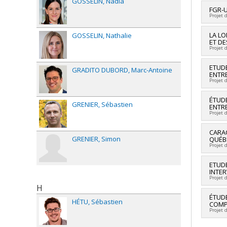
GOSSELIN
Nadia
Grant
Lead 
FGR-
Projet 
Fundi
Grant
Lead 
LA LO
GOSSELIN
Nathalie
ET DE
Fundi
Projet 
Grant
Lead 
ETUDE
GRADITO DUBORD
Marc-Antoine
ENTR
Co-re
Projet 
Cathe
Fundi
Lead 
ÉTUDE
Grant
GRENIER
Sébastien
ENTR
Fundi
Projet 
Grant
CARAC
GRENIER
Simon
QUÉB
Projet 
Lead 
ETUDE
INTE
Projet 
H
Lead 
ÉTUD
HÉTU
Sébastien
COMPO
Projet 