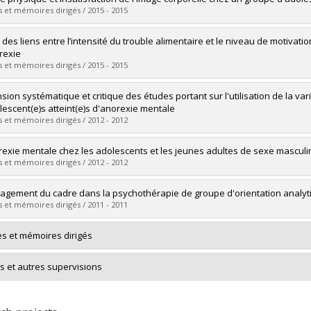
 :
Doctoral
 et mémoires dirigés / 2015 - 2015
 :
D. Psy.
vers le document dans Papyrus
uate :
Blanchette-Sylvestre, Myriam
 des liens entre l’intensité du trouble alimentaire et le niveau de motiva
 :
Doctoral
rexie
 :
D. Psy.
 et mémoires dirigés / 2015 - 2015
vers le document dans Papyrus
uate :
Ostiguy, Catherine
sion systématique et critique des études portant sur l'utilisation de la va
 :
Doctoral
lescent(e)s atteint(e)s d'anorexie mentale
 :
D. Psy.
 et mémoires dirigés / 2012 - 2012
vers le document dans Papyrus
uate :
Georgieva, Petya
rexie mentale chez les adolescents et les jeunes adultes de sexe masculin
 :
Doctoral
 et mémoires dirigés / 2012 - 2012
 :
D. Psy.
vers le document dans Papyrus
uate :
Corbeil-Serre, Laurence
gement du cadre dans la psychothérapie de groupe d'orientation analyt
 :
Doctoral
 et mémoires dirigés / 2011 - 2011
 :
D. Psy.
vers le document dans Papyrus
uate :
Fortin, Isabelle
s et mémoires dirigés
 :
Doctoral
 :
D. Psy.
s et autres supervisions
vers le document dans Papyrus