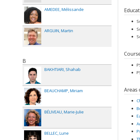
AMEDEE
Mélissande
Educat
S
S
ARGUIN
Martin
S
Cours
B
P
BAKHTIARI
Shahab
P
Areas 
BEAUCHAMP
Miriam
C
B
BÉLIVEAU
Marie-Julie
E
A
P
BELLEC
Lune
T