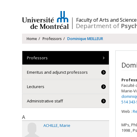
Passer
au
contenu
/
Faculty of Arts and Science
Department of
Psyc
Navigation
Home
Professors
Dominique MEILLEUR
principale
Professors
Domi
Emeritus and adjunct professors
Profess
Faculté 
Lecturers
Marie-Vi
dominiq
Administrative staff
514 343
Web :
R
A
MPs, Ph
ACHILLE
Marie
1998 , P