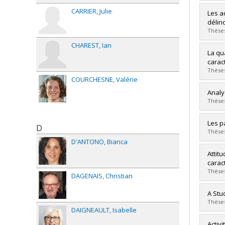
Lien 
CARRIER
Julie
Grad
Les a
Cycle
délin
Grade
Thèses
Lien 
CHAREST
Ian
Grad
La qu
Cycle
carac
Grade
Thèses
Lien 
COURCHESNE
Valérie
Grad
Analy
Cycle
Thèses
Grade
Lien 
Grad
Les p
D
Cycle
Thèses
Grade
D'ANTONO
Bianca
Lien 
Grad
Attit
Cycle
carac
Grade
Thèses
DAGENAIS
Christian
Lien 
Grad
A Stu
Cycle
Thèses
DAIGNEAULT
Isabelle
Grade
Lien 
Grad
Activ