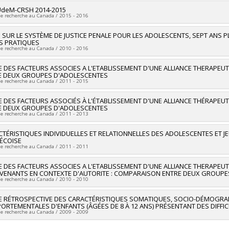
 programs:
researcher :
UdeM-CRSH 2014-2015
Dominique Meilleur
de recherche au Canada / 2015 - 2016
ng sources:
CRSH/Conseil de recherches en sciences humaines du Canad
 programs:
PVX20020-Subvention institutionnelle du CRSH - Subventions d
researcher :
I SUR LE SYSTÈME DE JUSTICE PENALE POUR LES ADOLESCENTS, SEPT ANS P
Dominique Meilleur
S PRATIQUES
ng sources:
CRSH/Conseil de recherches en sciences humaines du Canad
de recherche au Canada / 2010 - 2016
 programs:
PVXXXXXX-FGR – Subvention de recherche institutionnelle
researcher :
 DES FACTEURS ASSOCIES A L'ETABLISSEMENT D'UNE ALLIANCE THERAPEU
Denis Lafortune
E DEUX GROUPES D'ADOLESCENTES
searchers :
Louis-Georges Cournoyer
,
Marie-Marthe Cousineau
,
Jean Tré
de recherche au Canada / 2011 - 2015
rine Laurier
,
Jacques Dionne
,
Sylvie Drapeau
ng sources:
FRQSC/Fonds de recherche du Québec - Société et culture (FQ
researcher :
 DES FACTEURS ASSOCIÉS À L'ÉTABLISSEMENT D'UNE ALLIANCE THÉRAPEU
Dominique Meilleur
 programs:
PVXXXXXX-(AC) Programme des actions concertées
E DEUX GROUPES D'ADOLESCENTES
ng sources:
FRQSC/Fonds de recherche du Québec - Société et culture (FQ
de recherche au Canada / 2011 - 2013
 programs:
PV113813-(NP) Soutien à la recherche pour la relève professor
TÉRISTIQUES INDIVIDUELLES ET RELATIONNELLES DES ADOLESCENTES ET 
ÉCOISE
de recherche au Canada / 2011 - 2011
researcher :
 DES FACTEURS ASSOCIES A L'ETABLISSEMENT D'UNE ALLIANCE THERAPEU
Dominique Meilleur
RVENANTS EN CONTEXTE D'AUTORITE : COMPARAISON ENTRE DEUX GROUPE
de recherche au Canada / 2010 - 2010
researcher :
E RÉTROSPECTIVE DES CARACTÉRISTIQUES SOMATIQUES, SOCIO-DÉMOGRA
Dominique Meilleur
RTEMENTALES D'ENFANTS (ÂGÉES DE 8 À 12 ANS) PRÉSENTANT DES DIFFIC
de recherche au Canada / 2009 - 2009