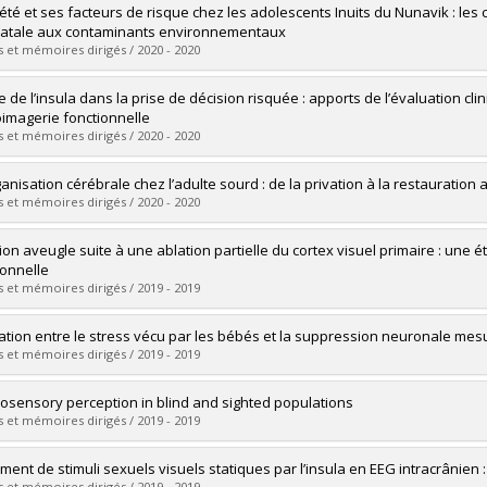
vers le document dans Papyrus
uate :
Nazar, Rim
iété et ses facteurs de risque chez les adolescents Inuits du Nunavik : le
 :
Master's
atale aux contaminants environnementaux
 :
M. Sc.
 et mémoires dirigés / 2020 - 2020
vers le document dans Papyrus
uate :
Lamoureux-Tremblay, Vickie
e de l’insula dans la prise de décision risquée : apports de l’évaluation cli
 :
Doctoral
imagerie fonctionnelle
 :
Ph. D.
 et mémoires dirigés / 2020 - 2020
vers le document dans Papyrus
uate :
Von Siebenthal, Zorina
anisation cérébrale chez l’adulte sourd : de la privation à la restauration 
 :
Doctoral
 et mémoires dirigés / 2020 - 2020
 :
Ph. D.
vers le document dans Papyrus
uate :
Simon, Marie
sion aveugle suite à une ablation partielle du cortex visuel primaire : un
 :
Doctoral
ionnelle
 :
Ph. D.
 et mémoires dirigés / 2019 - 2019
vers le document dans Papyrus
uate :
Tran, Van Minh Antonin
lation entre le stress vécu par les bébés et la suppression neuronale me
 :
Master's
 et mémoires dirigés / 2019 - 2019
 :
M. Sc.
vers le document dans Papyrus
uate :
Deguire, Florence
sensory perception in blind and sighted populations
 :
Master's
 et mémoires dirigés / 2019 - 2019
 :
M. Sc.
vers le document dans Papyrus
uate :
Manescu, Simona
ement de stimuli sexuels visuels statiques par l’insula en EEG intracrânien
 :
Doctoral
 et mémoires dirigés / 2019 - 2019