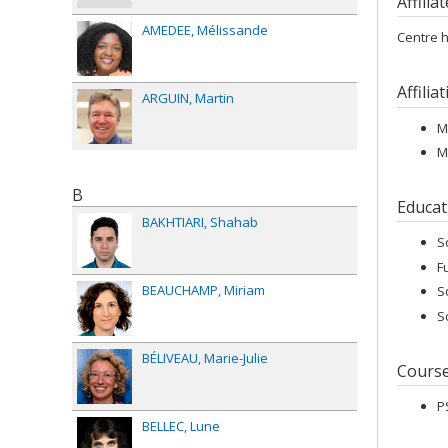
Affilia
AMEDEE
Mélissande
Centre h
Affilia
ARGUIN
Martin
M
M
B
Educat
BAKHTIARI
Shahab
S
F
BEAUCHAMP
Miriam
S
S
BÉLIVEAU
Marie-Julie
Cours
P
BELLEC
Lune