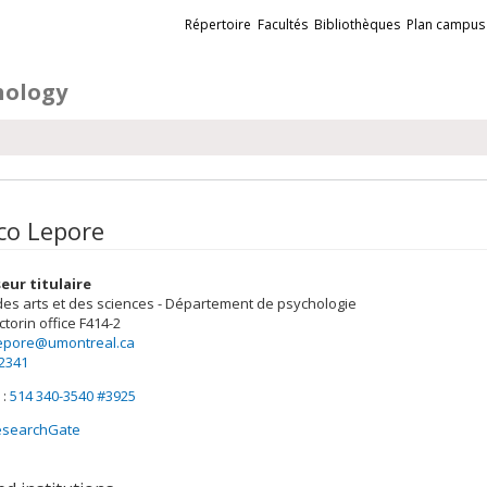
Liens
Répertoire
Facultés
Bibliothèques
Plan campus
externes
hology
co Lepore
eur titulaire
des arts et des sciences - Département de psychologie
ctorin
office F414-2
lepore@umontreal.ca
-2341
 :
514 340-3540 #3925
esearchGate