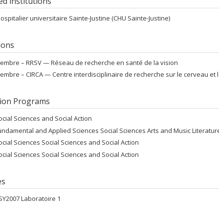
ted institutions
ospitalier universitaire Sainte-Justine (CHU Sainte-Justine)
tions
embre –
RRSV — Réseau de recherche en santé de la vision
embre –
CIRCA — Centre interdisciplinaire de recherche sur le cerveau et 
ion Programs
ocial Sciences and Social Action
undamental and Applied Sciences Social Sciences Arts and Music Literatu
ocial Sciences Social Sciences and Social Action
ocial Sciences Social Sciences and Social Action
es
SY2007 Laboratoire 1