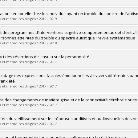
 :
Ph. D.
vers le document dans Papyrus
uate :
Brideau-Duquette, Mathieu
ration sensorielle chez les individus ayant un trouble du spectre de l’auti
 :
Master's
 et mémoires dirigés / 2019 - 2019
 :
M. Sc.
vers le document dans Papyrus
uate :
Charbonneau, Geneviève
t des programmes d’interventions cognitivo-comportementaux et d’entraîn
 :
Doctoral
ersonnes atteintes du trouble du spectre autistique : revue systématique
 :
Ph. D.
 et mémoires dirigés / 2018 - 2018
vers le document dans Papyrus
uate :
Bourgeois, Marianne
act des résections de l'insula sur la personnalité
 :
Doctoral
 et mémoires dirigés / 2017 - 2017
 :
D. Psy.
vers le document dans Papyrus
uate :
Hebert-Seropian, Benjamin
codage des expressions faciales émotionnelles à travers différentes band
 :
Master's
l’anxiété
 :
M. Sc.
 et mémoires dirigés / 2017 - 2017
vers le document dans Papyrus
uate :
Harel, Yann
e des changements de matière grise et de la connectivité cérébrale suite
 :
Master's
 et mémoires dirigés / 2017 - 2017
 :
M. Sc.
vers le document dans Papyrus
uate :
Diarra, Moussa
ffets du vieillissement sur les réponses auditives et audiovisuelles des ne
 :
Doctoral
 et mémoires dirigés / 2017 - 2017
 :
Ph. D.
vers le document dans Papyrus
uate :
Costa, Margarida
ation et topographie fonctionnelles : l'influence de la cécité précoce.