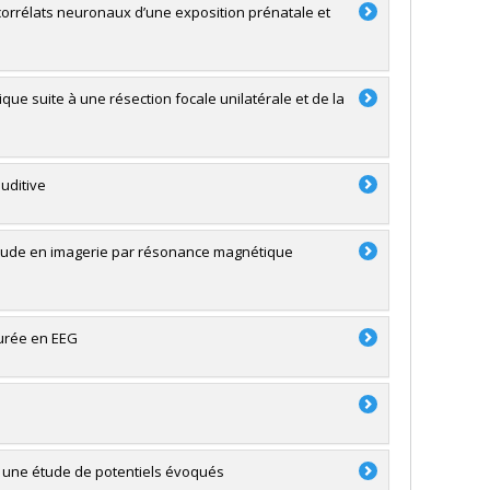
s corrélats neuronaux d’une exposition prénatale et
nique suite à une résection focale unilatérale et de la
auditive
e étude en imagerie par résonance magnétique
surée en EEG
 : une étude de potentiels évoqués