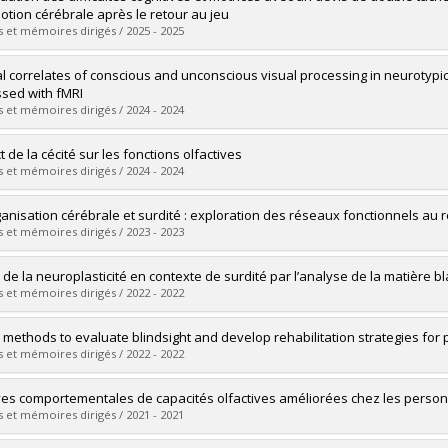
tion cérébrale après le retour au jeu
 et mémoires dirigés / 2025 - 2025
uate :
Lavoie, Gabriel
l correlates of conscious and unconscious visual processing in neurotypica
 :
Doctoral
sed with fMRI
 :
Ph. D.
 et mémoires dirigés / 2024 - 2024
vers le document dans Papyrus
uate :
MacLean, Michèle W.
 de la cécité sur les fonctions olfactives
 :
Doctoral
 et mémoires dirigés / 2024 - 2024
 :
Ph. D.
vers le document dans Papyrus
uate :
Chouinard-Leclaire, Christine
anisation cérébrale et surdité : exploration des réseaux fonctionnels au 
 :
Doctoral
 et mémoires dirigés / 2023 - 2023
 :
Ph. D.
vers le document dans Papyrus
uate :
Landry, Catherine
 de la neuroplasticité en contexte de surdité par l’analyse de la matière b
 :
Master's
 et mémoires dirigés / 2022 - 2022
 :
M. Sc.
vers le document dans Papyrus
uate :
Campbell, Emma
 methods to evaluate blindsight and develop rehabilitation strategies for p
 :
Doctoral
 et mémoires dirigés / 2022 - 2022
 :
Ph. D.
vers le document dans Papyrus
uate :
Hadid, Vanessa
es comportementales de capacités olfactives améliorées chez les perso
 :
Doctoral
 et mémoires dirigés / 2021 - 2021
 :
Ph. D.