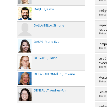
Grade
Lien 
DALJEET
Kabir
Grad
Intég
Cycle
Thèses
Grade
Lien 
Grad
Impac
DALLA BELLA
Simone
Cycle
les p
Grade
Thèses
Lien 
DASPE
Marie-Ève
Grad
L'imp
Cycle
Thèses
Grade
Lien 
DE GUISE
Elaine
Grad
Le dé
Cycle
avec 
Grade
Thèses
Lien 
DE LA SABLONNIÈRE
Roxane
Grad
Mesur
Cycle
Thèses
Grade
Lien 
DENEAULT
Audrey-Ann
Grad
Les e
Cycle
Thèses
Grade
Lien 
Grad
Intégr