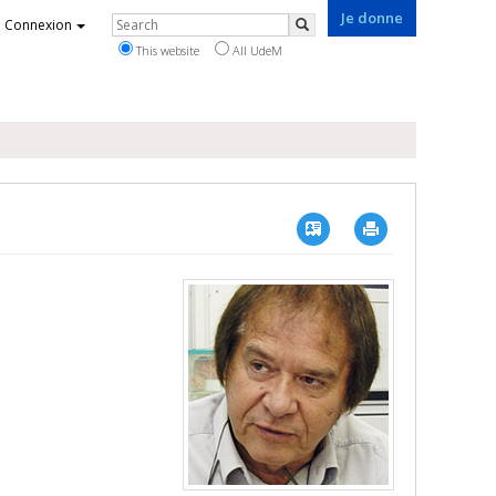
Je donne
Rechercher
Connexion
Search
This website
All UdeM
Vcard
Imprimer