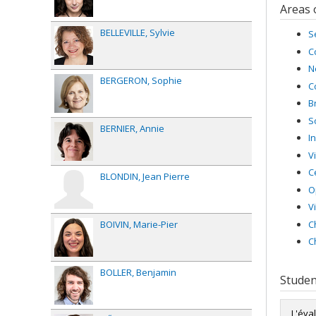
Areas 
BELLEVILLE
Sylvie
S
C
N
BERGERON
Sophie
C
B
S
BERNIER
Annie
I
V
C
BLONDIN
Jean Pierre
O
V
C
BOIVIN
Marie-Pier
C
BOLLER
Benjamin
Studen
L'éva