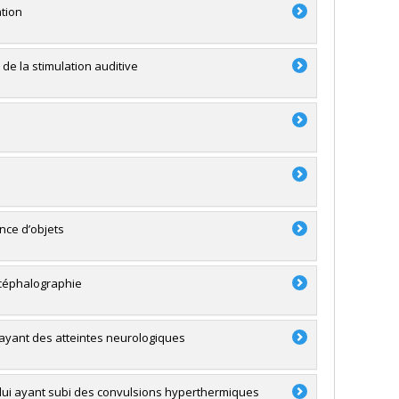
ation
de la stimulation auditive
nce d’objets
ncéphalographie
ayant des atteintes neurologiques
elui ayant subi des convulsions hyperthermiques