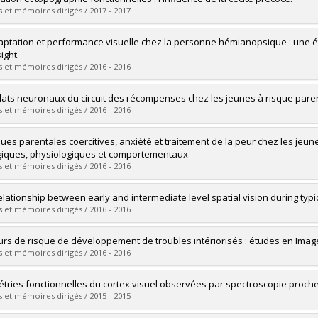
 :
Doctoral
 et mémoires dirigés / 2017 - 2017
 :
Ph. D.
vers le document dans Papyrus
uate :
Pelland, Maxime
ptation et performance visuelle chez la personne hémianopsique : une étu
 :
Doctoral
ight.
 :
Ph. D.
 et mémoires dirigés / 2016 - 2016
vers le document dans Papyrus
uate :
Hadid, Vanessa
lats neuronaux du circuit des récompenses chez les jeunes à risque paren
 :
Master's
 et mémoires dirigés / 2016 - 2016
 :
M. Sc.
vers le document dans Papyrus
uate :
Kraushaar, Caroline
ques parentales coercitives, anxiété et traitement de la peur chez les jeu
 :
Doctoral
giques, physiologiques et comportementaux
 :
Ph. D.
 et mémoires dirigés / 2016 - 2016
vers le document dans Papyrus
uate :
La Buissonnière Ariza, Valérie
elationship between early and intermediate level spatial vision during ty
 :
Doctoral
 et mémoires dirigés / 2016 - 2016
 :
Ph. D.
vers le document dans Papyrus
uate :
Perreault, Audrey
urs de risque de développement de troubles intériorisés : études en Ima
 :
Doctoral
 et mémoires dirigés / 2016 - 2016
 :
Ph. D.
vers le document dans Papyrus
uate :
Suffren, Sabrina
tries fonctionnelles du cortex visuel observées par spectroscopie proche 
 :
Doctoral
 et mémoires dirigés / 2015 - 2015
 :
Ph. D.