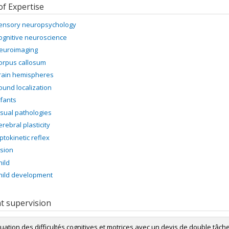
of Expertise
ensory neuropsychology
ognitive neuroscience
euroimaging
orpus callosum
rain hemispheres
ound localization
nfants
isual pathologies
erebral plasticity
ptokinetic reflex
ision
hild
hild development
t supervision
luation des difficultés cognitives et motrices avec un devis de double tâche 