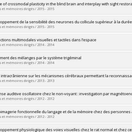
vers le document dans Papyrus
uate :
Bastien, Danielle
e of crossmodal plasticity in the blind brain and interplay with sight restor
 :
Master's
 et mémoires dirigés / 2015 - 2015
 :
M. Sc.
vers le document dans Papyrus
uate :
Dormal, Giulia
oppement de la sensibilité des neurones du collicule supérieur à la durée 
 :
Doctoral
 et mémoires dirigés / 2015 - 2015
 :
Ph. D.
vers le document dans Papyrus
uate :
Lainesse, Michaël
actions multimodales visuelles et tactiles dans l’espace
 :
Master's
 et mémoires dirigés / 2014 - 2014
 :
M. Sc.
vers le document dans Papyrus
uate :
Girard, Simon
ement des mélanges par le système trigéminal
 :
Doctoral
 et mémoires dirigés / 2014 - 2014
 :
Ph. D.
vers le document dans Papyrus
uate :
Filiou, Renée-Pier
 intracrânienne sur les mécanismes cérébraux permettant la reconnaissa
 :
Master's
 et mémoires dirigés / 2013 - 2013
 :
M. Sc.
vers le document dans Papyrus
uate :
Bertrand, Josie-Anne
se auditive oscillatoire chez le non-voyant : investigation par magnétoe
 :
Doctoral
 et mémoires dirigés / 2012 - 2012
 :
Ph. D.
vers le document dans Papyrus
uate :
Lazzouni, Latifa L.
imagerie fonctionnelle du langage et de la mémoire chez des personnes 
 :
Doctoral
 et mémoires dirigés / 2012 - 2012
 :
Ph. D.
vers le document dans Papyrus
uate :
Pelletier, Isabelle
oppement physiologique des voies visuelles chez le rat normal et chez c