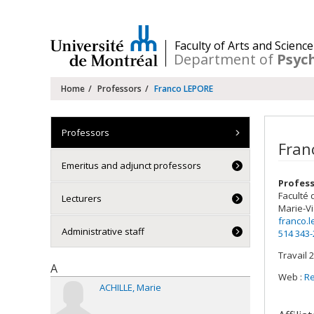
Passer
au
contenu
/
Faculty of Arts and Science
Department of
Psyc
Navigation
Home
Professors
Franco LEPORE
principale
Professors
Fran
Emeritus and adjunct professors
Profess
Faculté 
Lecturers
Marie-Vi
franco.
Administrative staff
514 343
Travail 2
A
Web :
R
ACHILLE
Marie