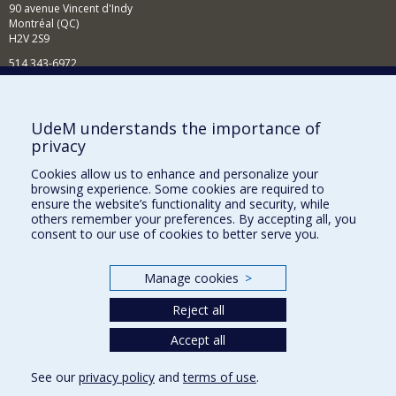
90 avenue Vincent d'Indy
Montréal (QC)
H2V 2S9
514 343-6972
News and Activities (French)
Supporting the Department
UdeM understands the importance of
privacy
NEED HELP?
Cookies allow us to enhance and personalize your
Sitemap
browsing experience. Some cookies are required to
Report a problem
ensure the website’s functionality and security, while
others remember your preferences. By accepting all, you
Accessibility
consent to our use of cookies to better serve you.
FACULTY OF ARTS AND SCIENCE
Manage cookies
>
Our Departments and Schools
Reject all
Our Centres
Programs and Courses in our Faculty
Accept all
See our
privacy policy
and
terms of use
.