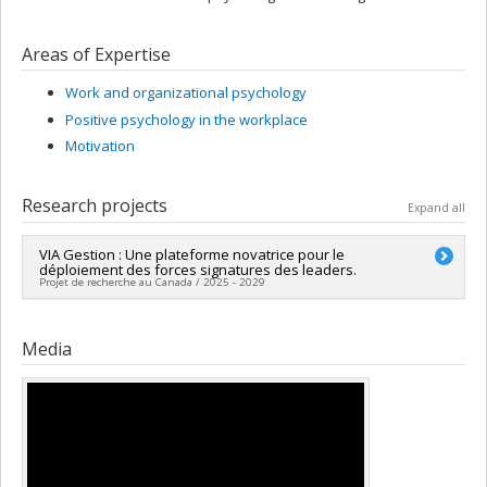
Areas of Expertise
Work and organizational psychology
Positive psychology in the workplace
Motivation
Research projects
Expand all
VIA Gestion : Une plateforme novatrice pour le
déploiement des forces signatures des leaders.
Projet de recherche au Canada / 2025 - 2029
Lead researcher :
Marc-Antoine Gradito Dubord
Funding sources:
FRQSC/Fonds de recherche du Québec -
Media
Société et culture (FQRSC)
Grant programs:
PV113813-(NP) Soutien à la recherche pour la
relève professorale