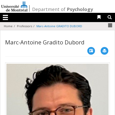
Passer
au
/
Department of
Psychology
contenu
Liens 
R
Menu
N
Home
Professors
Marc-Antoine GRADITO DUBORD
Marc-Antoine Gradito Dubord
Vcard
Imp