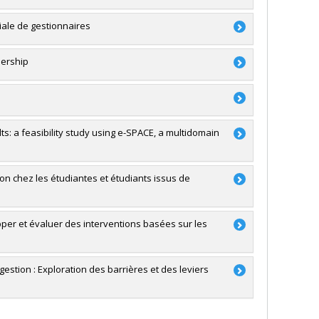
iale de gestionnaires
a
dership
RSC)
ale
ts: a feasibility study using e-SPACE, a multidomain
a
'exploration
on chez les étudiantes et étudiants issus de
per et évaluer des interventions basées sur les
stion : Exploration des barrières et des leviers