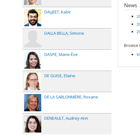
Fundi
News
Grant
DALJEET
Kabir
2
2
2
DALLA BELLA
Simone
Browse t
DASPE
Marie-Ève
V
DE GUISE
Elaine
DE LA SABLONNIÈRE
Roxane
DENEAULT
Audrey-Ann