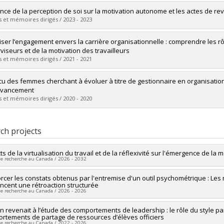
vers le document dans Papyrus
uate :
Benabdallah, Leila
ence de la perception de soi sur la motivation autonome et les actes de re
 :
Doctoral
 et mémoires dirigés / 2023 - 2023
 :
Ph. D.
vers le document dans Papyrus
uate :
Guertin, Sabrina
iser l’engagement envers la carrière organisationnelle : comprendre les r
 :
Doctoral
viseurs et de la motivation des travailleurs
 :
D. Psy.
 et mémoires dirigés / 2021 - 2021
vers le document dans Papyrus
uate :
Desmarais, Philippe
cu des femmes cherchant à évoluer à titre de gestionnaire en organisation 
 :
Doctoral
avancement
 :
D. Psy.
 et mémoires dirigés / 2020 - 2020
vers le document dans Papyrus
uate :
Fizazi, Inès
 :
Doctoral
ch projects
 :
D. Psy.
vers le document dans Papyrus
s de la virtualisation du travail et de la réflexivité sur l'émergence de la 
de recherche au Canada / 2026 - 2032
researcher :
rcer les constats obtenus par l'entremise d'un outil psychométrique : Le
Simon Grenier
encent une rétroaction structurée
searchers :
Vincent Rousseau
,
Pierre-Marc Leblanc
de recherche au Canada / 2026 - 2026
ng sources:
CRSH/Conseil de recherches en sciences humaines du Canad
 programs:
PVXXXXXX-Subvention Savoir
researcher :
 on revenait à l’étude des comportements de leadership : le rôle du style 
Simon Grenier
rtements de partage de ressources d’élèves officiers
ng sources:
MITACS Inc.
de recherche au Canada / 2022 - 2026