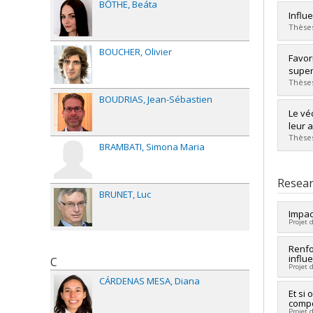
BŐTHE
Beáta
Lien 
Grad
Influ
Cycle
Thèses
Grade
Lien 
BOUCHER
Olivier
Grad
Favor
Cycle
super
Grade
Thèses
Lien 
BOUDRIAS
Jean-Sébastien
Grad
Le vé
Cycle
leur 
Grade
Thèses
BRAMBATI
Simona Maria
Lien 
Grad
Cycle
Resear
Grade
BRUNET
Luc
Lien 
Impact
Projet 
Lead 
Renfo
influ
C
Co-re
Projet 
Fundi
CÁRDENAS MESA
Diana
Grant
Lead 
Et si
compo
Fundi
Projet 