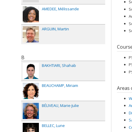
S
AMEDEE
Mélissande
S
A
S
ARGUIN
Martin
S
Cours
B
P
P
BAKHTIARI
Shahab
P
BEAUCHAMP
Miriam
Areas 
W
BÉLIVEAU
Marie-Julie
A
D
S
BELLEC
Lune
C