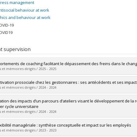
tress management
ntisocial behaviour at work
thics and behaviour at work
OVID-19
OVID19
t supervision
rtements de coaching facilitant le dépassement des freins dans le cha
 et mémoires dirigés / 2025 - 2025
uate :
Deschênes, Marie-Ève
tivation prosociale chez les gestionnaires : ses antécédents et ses impact
 :
Doctoral
 et mémoires dirigés / 2024 - 2024
 :
D. Psy.
vers le document dans Papyrus
uate :
Cournoyer, Annabelle
ation des impacts d’un parcours d’ateliers visant le développement de la r
 :
Doctoral
er cycle universitaire
 :
Ph. D.
 et mémoires dirigés / 2024 - 2024
vers le document dans Papyrus
uate :
Joly, Claude
exibilité managériale : synthèse conceptuelle et impact sur les employés
 :
Doctoral
 et mémoires dirigés / 2023 - 2023
 :
D. Psy.