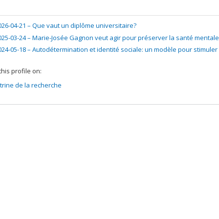
ng sources:
CRSH/Conseil de recherches en sciences humaines du Canad
 programs:
PVX20020-Subvention institutionnelle du CRSH - Subventions d
026-04-21 –
Que vaut un diplôme universitaire?
025-03-24 –
Marie-Josée Gagnon veut agir pour préserver la santé mentale
024-05-18 –
Autodétermination et identité sociale: un modèle pour stimuler l
his profile on:
itrine de la recherche