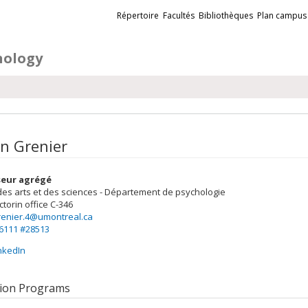
Liens
Répertoire
Facultés
Bibliothèques
Plan campus
externes
hology
n Grenier
seur agrégé
des arts et des sciences - Département de psychologie
ctorin
office C-346
renier.4@umontreal.ca
-6111 #28513
nkedIn
ion Programs