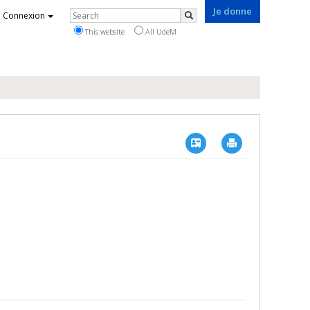
Je donne
Rechercher
Connexion
Search
This website
All UdeM
Vcard
Imprimer