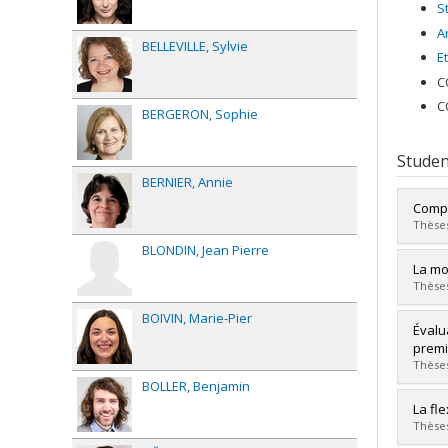
S
A
BELLEVILLE
Sylvie
E
C
C
BERGERON
Sophie
Studen
BERNIER
Annie
Compo
Thèses
BLONDIN
Jean Pierre
Grad
La mo
Cycle
Thèses
Grade
BOIVIN
Marie-Pier
Lien 
Grad
Évalu
Cycle
premi
Grade
Thèses
Lien 
BOLLER
Benjamin
Grad
La fl
Cycle
Thèses
Grade