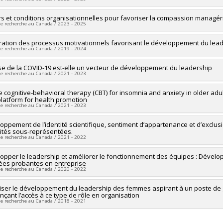
 programs:
PVXXXXXX-Stage Accélération Québec - MITACS
researcher :
rs et conditions organisationnelles pour favoriser la compassion managér
Simon Grenier
de recherche au Canada / 2023 - 2025
searchers :
Sébastien Hétu
ng sources:
CRSH/Conseil de recherches en sciences humaines du Canad
researcher :
ration des processus motivationnels favorisant le développement du lea
Simon Grenier
 programs:
PV153480-Subventions de développement Savoir
de recherche au Canada / 2019 - 2024
searchers :
François Courcy
ng sources:
MITACS Inc.
researcher :
ise de la COVID-19 est-elle un vecteur de développement du leadership
Simon Grenier
 programs:
PVXXXXXX-Stage Accélération Québec - MITACS
de recherche au Canada / 2021 - 2023
ng sources:
FRQSC/Fonds de recherche du Québec - Société et culture (FQ
 programs:
PV113813-(NP) Soutien à la recherche pour la relève professor
researcher :
e cognitive-behavioral therapy (CBT) for insomnia and anxiety in older adul
Simon Grenier
latform for health promotion
ng sources:
CRSH/Conseil de recherches en sciences humaines du Canad
de recherche au Canada / 2021 - 2023
 programs:
PVX20020-Subvention institutionnelle du CRSH - Subventions d
ng sources:
oppement de l’identité scientifique, sentiment d’appartenance et d’exclusi
Fondation de l'Institut universitaire de gériatrie de Montréal
ités sous-représentées.
 programs:
de recherche au Canada / 2021 - 2022
researcher :
opper le leadership et améliorer le fonctionnement des équipes : Dévelop
Simon Grenier
es probantes en entreprise
ng sources:
MITACS Inc.
de recherche au Canada / 2020 - 2022
 programs:
PVXXXXXX-Stage Accélération Québec - MITACS
researcher :
iser le développement du leadership des femmes aspirant à un poste de ge
Simon Grenier
ençant l’accès à ce type de rôle en organisation
ng sources:
MITACS Inc.
de recherche au Canada / 2018 - 2021
 programs:
PVXXXXXX-Stage Accélération Québec - MITACS
researcher :
Simon Grenier