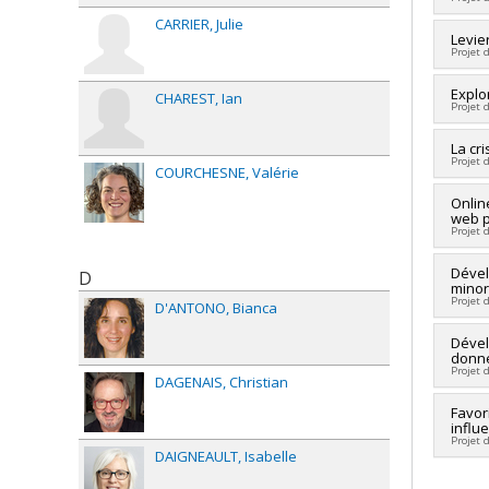
Grant
CARRIER
Julie
Lead 
Levie
Projet 
Co-re
Fundi
Lead 
Explo
Grant
CHAREST
Ian
Projet 
Co-re
Fundi
Lead 
La cr
Grant
Projet 
Fundi
COURCHESNE
Valérie
Grant
Lead 
Onlin
web p
Fundi
Projet 
Grant
Fundi
Dével
D
minor
Grant
Projet 
D'ANTONO
Bianca
Lead 
Dével
donné
Fundi
Projet 
Grant
DAGENAIS
Christian
Lead 
Favor
influ
Fundi
Projet 
Grant
DAIGNEAULT
Isabelle
Lead 