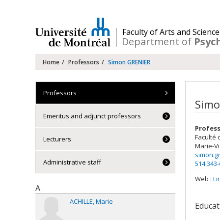
Passer
au
contenu
/
Faculty of Arts and Science
Department of
Psyc
Navigation
Home
Professors
Simon GRENIER
principale
Professors
Simo
Emeritus and adjunct professors
Profes
Faculté 
Lecturers
Marie-Vi
simon.g
Administrative staff
514 343
Web :
Li
A
ACHILLE
Marie
Educat