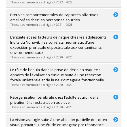
Lien vers le document dans Papyrus
Thèses et mémoires dirigés / 2022 - 2022
Graduate :
Hadid, Vanessa
Preuves comportementales de capacités olfactives
Cycle :
Doctoral
améliorées chez les personnes sourdes
Grade :
Ph. D.
Thèses et mémoires dirigés / 2021 - 2021
Lien vers le document dans Papyrus
Graduate :
Nazar, Rim
L’anxiété et ses facteurs de risque chez les adolescents
Cycle :
Master's
Inuits du Nunavik : les corrélats neuronaux d’une
Grade :
M. Sc.
exposition prénatale et postnatale aux contaminants
Lien vers le document dans Papyrus
environnementaux
Thèses et mémoires dirigés / 2020 - 2020
Graduate :
Lamoureux-Tremblay, Vickie
Le rôle de l’insula dans la prise de décision risquée :
Cycle :
Doctoral
apports de l’évaluation clinique suite à une résection
Grade :
Ph. D.
focale unilatérale et de la neuroimagerie fonctionnelle
Lien vers le document dans Papyrus
Thèses et mémoires dirigés / 2020 - 2020
Graduate :
Von Siebenthal, Zorina
Réorganisation cérébrale chez l’adulte sourd : de la
Cycle :
Doctoral
privation à la restauration auditive
Grade :
Ph. D.
Thèses et mémoires dirigés / 2020 - 2020
Lien vers le document dans Papyrus
Graduate :
Simon, Marie
La vision aveugle suite à une ablation partielle du cortex
Cycle :
Doctoral
visuel primaire : une étude en imagerie par résonance