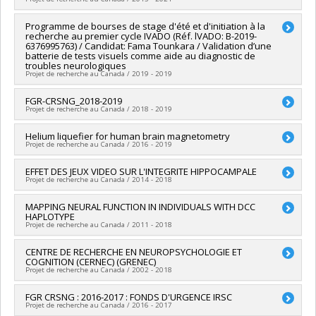
Grant programs:
PVXXXXXX-Réseaux thématiques de
recherche
Lead researcher :
Programme de bourses de stage d'été et d'initiation à la
Franco Lepore
recherche au premier cycle IVADO (Réf. lVADO: B-2019-
Funding sources:
SPIIE/Secrétariat des programmes
6376995763) / Candidat: Fama Tounkara / Validation d’une
interorganismes à l’intention des établissements
batterie de tests visuels comme aide au diagnostic de
Grant programs:
PVX50399-Chaires de recherche du Canada
troubles neurologiques
Projet de recherche au Canada / 2019 - 2019
Lead researcher :
FGR-CRSNG_2018-2019
Franco Lepore
Projet de recherche au Canada / 2018 - 2019
Funding sources:
SPIIE/Secrétariat des programmes
interorganismes à l’intention des établissements
Lead researcher :
Helium liquefier for human brain magnetometry
Franco Lepore
Grant programs:
PVXXXXXX-Fonds d'excellence en recherche
Projet de recherche au Canada / 2016 - 2019
Funding sources:
CRSNG/Conseil de recherches en sciences
Apogée Canada/Bourse
naturelles et génie du Canada (CRSNG)
Lead researcher :
EFFET DES JEUX VIDEO SUR L'INTEGRITE HIPPOCAMPALE
Pierre Jolicoeur
Grant programs:
PVXXXXXX-FGR - Subvention de recherche
Projet de recherche au Canada / 2014 - 2018
Co-researchers :
Franco Lepore
,
Julie Carrier
,
Karim Jerbi
institutionnelle
Funding sources:
CRSNG/Conseil de recherches en sciences
Lead researcher :
MAPPING NEURAL FUNCTION IN INDIVIDUALS WITH DCC
Gregory West
naturelles et génie du Canada (CRSNG)
HAPLOTYPE
Co-researchers :
Franco Lepore
,
Richard Hoge
,
Veronique
Grant programs:
PVXXXXXX-(OIR) Outils et d'instruments de
Projet de recherche au Canada / 2011 - 2018
Bohbot
recherche (de 7 001 $ à 150 000 $)
Funding sources:
FRQNT/Fonds de recherche du Québec -
Lead researcher :
CENTRE DE RECHERCHE EN NEUROPSYCHOLOGIE ET
Marco Leyton
,
Chawki Benkelfat
,
Alain
Nature et technologies (FQRNT)
COGNITION (CERNEC) (GRENEC)
Dagher
,
Ridha Joober
,
Cecilia Flores
Grant programs:
PV113724-(PR) Projets de recherche en
Projet de recherche au Canada / 2002 - 2018
Co-researchers :
Maryse Lassonde
,
Franco Lepore
,
Hugo
équipe (et possibilité d'équipement la première année)
Théoret
Lead researcher :
FGR CRSNG : 2016-2017 : FONDS D'URGENCE IRSC
Franco Lepore
Funding sources:
IRSC/Instituts de recherche en santé du
Projet de recherche au Canada / 2016 - 2017
Co-researchers :
Maryse Lassonde
,
Martin Arguin
,
Renée
Canada