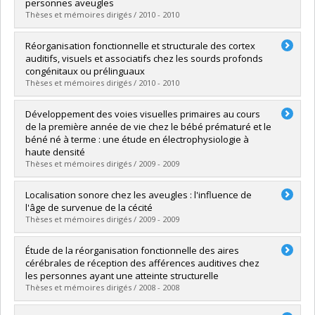
Cycle :
Master's
personnes aveugles
Grade :
M. Sc.
Thèses et mémoires dirigés / 2010 - 2010
Lien vers le document dans Papyrus
Graduate :
Fortin, Madeleine
Réorganisation fonctionnelle et structurale des cortex
Cycle :
Doctoral
auditifs, visuels et associatifs chez les sourds profonds
Grade :
Ph. D.
congénitaux ou prélinguaux
Lien vers le document dans Papyrus
Thèses et mémoires dirigés / 2010 - 2010
Graduate :
Vachon, Patrick
Développement des voies visuelles primaires au cours
Cycle :
Doctoral
de la première année de vie chez le bébé prématuré et le
Grade :
Ph. D.
béné né à terme : une étude en électrophysiologie à
Lien vers le document dans Papyrus
haute densité
Thèses et mémoires dirigés / 2009 - 2009
Graduate :
Tremblay, Emmanuel
Localisation sonore chez les aveugles : l'influence de
Cycle :
Doctoral
l'âge de survenue de la cécité
Grade :
Ph. D.
Thèses et mémoires dirigés / 2009 - 2009
Lien vers le document dans Papyrus
Graduate :
Voss, Patrice
Étude de la réorganisation fonctionnelle des aires
Cycle :
Doctoral
cérébrales de réception des afférences auditives chez
Grade :
Ph. D.
les personnes ayant une atteinte structurelle
Lien vers le document dans Papyrus
Thèses et mémoires dirigés / 2008 - 2008