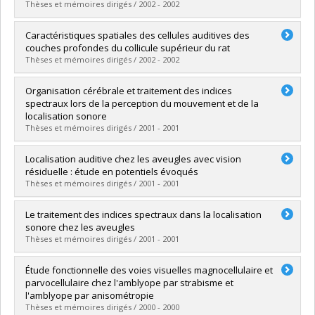
Grade :
Ph. D.
Thèses et mémoires dirigés / 2002 - 2002
Lien vers le document dans Papyrus
Graduate :
Ellemberg, Dave
Caractéristiques spatiales des cellules auditives des
Cycle :
Doctoral
couches profondes du collicule supérieur du rat
Grade :
Ph. D.
Thèses et mémoires dirigés / 2002 - 2002
Lien vers le document dans Papyrus
Graduate :
Champoux, François
Organisation cérébrale et traitement des indices
Cycle :
Master's
spectraux lors de la perception du mouvement et de la
Grade :
M. Sc.
localisation sonore
Lien vers le document dans Papyrus
Thèses et mémoires dirigés / 2001 - 2001
Graduate :
Villemagne, Jean
Localisation auditive chez les aveugles avec vision
Cycle :
Doctoral
résiduelle : étude en potentiels évoqués
Grade :
Ph. D.
Thèses et mémoires dirigés / 2001 - 2001
Lien vers le document dans Papyrus
Graduate :
Conne, Antoine
Le traitement des indices spectraux dans la localisation
Cycle :
Master's
sonore chez les aveugles
Grade :
M. Sc.
Thèses et mémoires dirigés / 2001 - 2001
Lien vers le document dans Papyrus
Graduate :
Doucet, Marie-Ève
Étude fonctionnelle des voies visuelles magnocellulaire et
Cycle :
Master's
parvocellulaire chez l'amblyope par strabisme et
Grade :
M. Sc.
l'amblyope par anisométropie
Lien vers le document dans Papyrus
Thèses et mémoires dirigés / 2000 - 2000