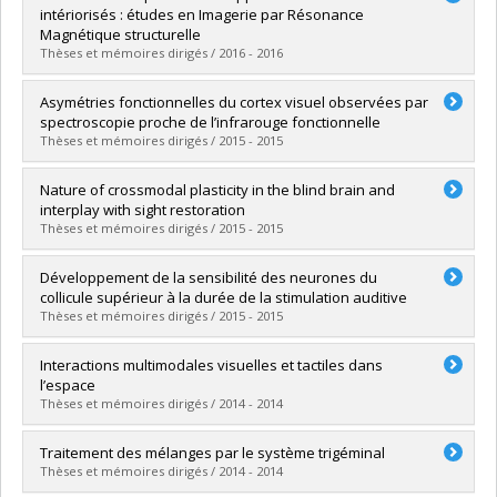
Cycle :
Doctoral
intériorisés : études en Imagerie par Résonance
Grade :
Ph. D.
Magnétique structurelle
Lien vers le document dans Papyrus
Thèses et mémoires dirigés / 2016 - 2016
Graduate :
Suffren, Sabrina
Asymétries fonctionnelles du cortex visuel observées par
Cycle :
Doctoral
spectroscopie proche de l’infrarouge fonctionnelle
Grade :
Ph. D.
Thèses et mémoires dirigés / 2015 - 2015
Lien vers le document dans Papyrus
Graduate :
Bastien, Danielle
Nature of crossmodal plasticity in the blind brain and
Cycle :
Master's
interplay with sight restoration
Grade :
M. Sc.
Thèses et mémoires dirigés / 2015 - 2015
Lien vers le document dans Papyrus
Graduate :
Dormal, Giulia
Développement de la sensibilité des neurones du
Cycle :
Doctoral
collicule supérieur à la durée de la stimulation auditive
Grade :
Ph. D.
Thèses et mémoires dirigés / 2015 - 2015
Lien vers le document dans Papyrus
Graduate :
Lainesse, Michaël
Interactions multimodales visuelles et tactiles dans
Cycle :
Master's
l’espace
Grade :
M. Sc.
Thèses et mémoires dirigés / 2014 - 2014
Lien vers le document dans Papyrus
Graduate :
Girard, Simon
Traitement des mélanges par le système trigéminal
Cycle :
Doctoral
Thèses et mémoires dirigés / 2014 - 2014
Grade :
Ph. D.