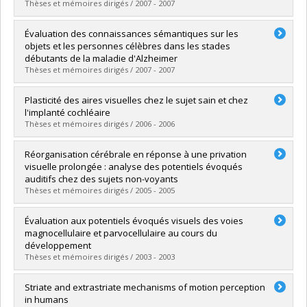
Grade :
Ph. D.
Thèses et mémoires dirigés / 2007 - 2007
Lien vers le document dans Papyrus
Graduate :
Gougoux, Frédéric
Évaluation des connaissances sémantiques sur les
Cycle :
Doctoral
objets et les personnes célèbres dans les stades
Grade :
Ph. D.
débutants de la maladie d'Alzheimer
Lien vers le document dans Papyrus
Thèses et mémoires dirigés / 2007 - 2007
Graduate :
Goldstein, Rachel
Plasticité des aires visuelles chez le sujet sain et chez
Cycle :
Master's
l'implanté cochléaire
Grade :
M. Sc.
Thèses et mémoires dirigés / 2006 - 2006
Lien vers le document dans Papyrus
Graduate :
Doucet, Marie-Ève
Réorganisation cérébrale en réponse à une privation
Cycle :
Doctoral
visuelle prolongée : analyse des potentiels évoqués
Grade :
Ph. D.
auditifs chez des sujets non-voyants
Lien vers le document dans Papyrus
Thèses et mémoires dirigés / 2005 - 2005
Graduate :
Leclerc, Charles
Évaluation aux potentiels évoqués visuels des voies
Cycle :
Doctoral
magnocellulaire et parvocellulaire au cours du
Grade :
Ph. D.
développement
Lien vers le document dans Papyrus
Thèses et mémoires dirigés / 2003 - 2003
Graduate :
Hammarrenger, Benoît
Striate and extrastriate mechanisms of motion perception
Cycle :
Doctoral
in humans