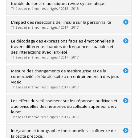
Lien vers le document dans Papyrus
trouble du spectre autistique : revue systématique
Thèses et mémoires dirigés / 2018 - 2018
Graduate :
Bourgeois, Marianne
L'impact des résections de l'insula sur la personnalité
Cycle :
Doctoral
Thèses et mémoires dirigés / 2017 - 2017
Grade :
D. Psy.
Lien vers le document dans Papyrus
Graduate :
Hebert-Seropian, Benjamin
Le décodage des expressions faciales émotionnelles à
Cycle :
Master's
travers différentes bandes de fréquences spatiales et
Grade :
M. Sc.
ses interactions avec l’anxiété
Lien vers le document dans Papyrus
Thèses et mémoires dirigés / 2017 - 2017
Graduate :
Harel, Yann
Mesure des changements de matière grise et de la
Cycle :
Master's
connectivité cérébrale suite à un entrainement à des jeux
Grade :
M. Sc.
vidéo
Lien vers le document dans Papyrus
Thèses et mémoires dirigés / 2017 - 2017
Graduate :
Diarra, Moussa
Les effets du vieillissement sur les réponses auditives et
Cycle :
Doctoral
audiovisuelles des neurones du collicule supérieur chez
Grade :
Ph. D.
le rat
Lien vers le document dans Papyrus
Thèses et mémoires dirigés / 2017 - 2017
Graduate :
Costa, Margarida
Intégration et topographie fonctionnelles : l'influence de
Cycle :
Doctoral
la cécité précoce.