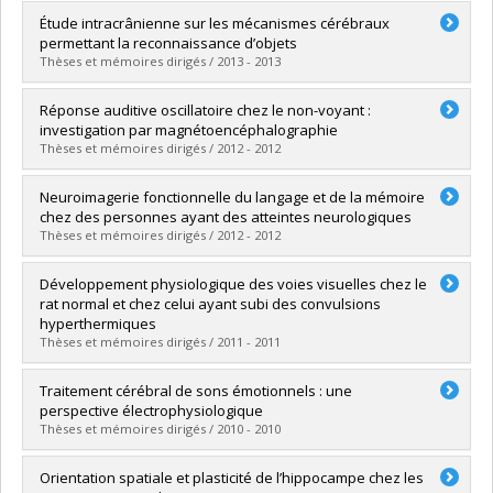
Lien vers le document dans Papyrus
Graduate :
Filiou, Renée-Pier
Étude intracrânienne sur les mécanismes cérébraux
Cycle :
Master's
permettant la reconnaissance d’objets
Grade :
M. Sc.
Thèses et mémoires dirigés / 2013 - 2013
Lien vers le document dans Papyrus
Graduate :
Bertrand, Josie-Anne
Réponse auditive oscillatoire chez le non-voyant :
Cycle :
Doctoral
investigation par magnétoencéphalographie
Grade :
Ph. D.
Thèses et mémoires dirigés / 2012 - 2012
Lien vers le document dans Papyrus
Graduate :
Lazzouni, Latifa L.
Neuroimagerie fonctionnelle du langage et de la mémoire
Cycle :
Doctoral
chez des personnes ayant des atteintes neurologiques
Grade :
Ph. D.
Thèses et mémoires dirigés / 2012 - 2012
Lien vers le document dans Papyrus
Graduate :
Pelletier, Isabelle
Développement physiologique des voies visuelles chez le
Cycle :
Doctoral
rat normal et chez celui ayant subi des convulsions
Grade :
Ph. D.
hyperthermiques
Lien vers le document dans Papyrus
Thèses et mémoires dirigés / 2011 - 2011
Graduate :
Prévost, François
Traitement cérébral de sons émotionnels : une
Cycle :
Doctoral
perspective électrophysiologique
Grade :
Ph. D.
Thèses et mémoires dirigés / 2010 - 2010
Lien vers le document dans Papyrus
Graduate :
Daigneault, Rafaël
Orientation spatiale et plasticité de l’hippocampe chez les