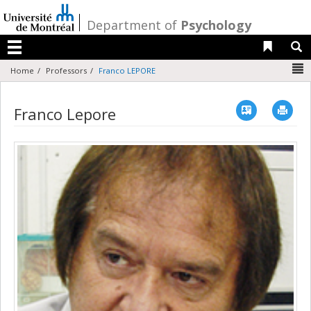
Passer
au
/
Department of
Psychology
contenu
Liens 
R
Menu
N
Home
Professors
Franco LEPORE
Vcard
Imp
Franco Lepore