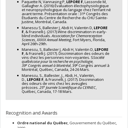
Paquette N, Vannasing P,
LEPORE F
, Lassonde M,
Gallagher A. (2016) Évaluation électophysiologique
et neuropsychologique du langage chez l’enfant né
e
avant terme. Présentation orale : 31
Congrès des
Étudiants du Centre de Recherche du CHU Sainte-
Justine, Montréal, Canada.
Manescu S, Ballester J, Abdi H, Valentin D,
LEPORE
F
, & Frasnelli J. (2017).Wine discrimination in early-
blind individuals.
Association for Chemoreception
Sciences, XXXIX Annual Meeting
, Fort Myers, Florida,
April 26th-29th.
Manescu, S, Ballester J, Abdi H, Valentin D,
LEPORE
F
, & Frasnelli J. (2017). Discrimination des odeurs de
vins chez les personnes non-voyantes. S
Société
québécoise pour la recherche en psychologie,
e
e
39
Congrès annuel à Montréal
, 39
Congrès annuel à
Montréal, Québec, Canada, 24-26 Mars.
Manescu, S., Ballester, J., Abdi, H., Valentin,
D.,
LEPORE F
, & Frasnelli, J. (2017). Discrimination
des odeurs de vins chez les aveugles
e
précoces.
25
Journée Scientifique du CERNEC
,
Québec, Canada, 17-18 Mars.
Recognition and Awards
Ordre national du Québec
, Gouvernement du Québec,