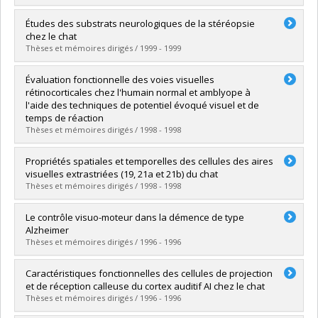
Graduate :
Tremblay, Valérie
Études des substrats neurologiques de la stéréopsie
Cycle :
Master's
chez le chat
Grade :
M. Sc.
Thèses et mémoires dirigés / 1999 - 1999
Lien vers le document dans Papyrus
Graduate :
Bacon, Benoit A.
Évaluation fonctionnelle des voies visuelles
Cycle :
Doctoral
rétinocorticales chez l'humain normal et amblyope à
Grade :
Ph. D.
l'aide des techniques de potentiel évoqué visuel et de
Lien vers le document dans Papyrus
temps de réaction
Thèses et mémoires dirigés / 1998 - 1998
Graduate :
McKerral, Michelle
Propriétés spatiales et temporelles des cellules des aires
Cycle :
Doctoral
visuelles extrastriées (19, 21a et 21b) du chat
Grade :
Ph. D.
Thèses et mémoires dirigés / 1998 - 1998
Lien vers le document dans Papyrus
Graduate :
Tardif, Éric
Le contrôle visuo-moteur dans la démence de type
Cycle :
Doctoral
Alzheimer
Grade :
Ph. D.
Thèses et mémoires dirigés / 1996 - 1996
Lien vers le document dans Papyrus
Graduate :
Demers, Pascale
Caractéristiques fonctionnelles des cellules de projection
Cycle :
Doctoral
et de réception calleuse du cortex auditif AI chez le chat
Grade :
Ph. D.
Thèses et mémoires dirigés / 1996 - 1996
Lien vers le document dans Papyrus