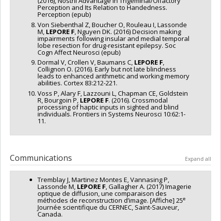
(2016), Nostril Advantage in Trigeminal/Olfactory
Perception and Its Relation to Handedness.
Perception (epub)
Von Siebenthal Z, Boucher O, Rouleau I, Lassonde
M,
LEPORE F
, Nguyen DK. (2016) Decision making
impairments following insular and medial temporal
lobe resection for drug-resistant epilepsy. Soc
Cogn Affect Neurosci (epub)
Dormal V, Crollen V, Baumans C,
LEPORE F
,
Collignon O. (2016). Early but not late blindness
leads to enhanced arithmetic and working memory
abilities. Cortex 83:212-221.
Voss P, Alary F, Lazzouni L, Chapman CE, Goldstein
R, Bourgoin P,
LEPORE F
. (2016). Crossmodal
processing of haptic inputs in sighted and blind
individuals. Frontiers in Systems Neurosci 10:62:1-
11.
Communications
Expand all
Tremblay J, Martinez Montes E, Vannasing P,
Lassonde M,
LEPORE F
, Gallagher A. (2017) Imagerie
optique de diffusion, une comparaison des
e
méthodes de reconstruction d’image. [Affiche] 25
Journée scientifique du CERNEC, Saint-Sauveur,
Canada.