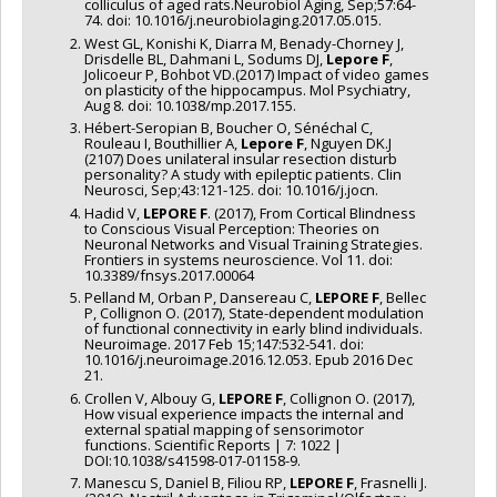
colliculus of aged rats.Neurobiol Aging, Sep;57:64-
74. doi: 10.1016/j.neurobiolaging.2017.05.015.
West GL, Konishi K, Diarra M, Benady-Chorney J,
Drisdelle BL, Dahmani L, Sodums DJ,
Lepore F
,
Jolicoeur P, Bohbot VD.(2017) Impact of video games
on plasticity of the hippocampus. Mol Psychiatry,
Aug 8. doi: 10.1038/mp.2017.155.
Hébert-Seropian B, Boucher O, Sénéchal C,
Rouleau I, Bouthillier A,
Lepore F
, Nguyen DK.J
(2107) Does unilateral insular resection disturb
personality? A study with epileptic patients. Clin
Neurosci, Sep;43:121-125. doi: 10.1016/j.jocn.
Hadid V,
LEPORE F
. (2017), From Cortical Blindness
to Conscious Visual Perception: Theories on
Neuronal Networks and Visual Training Strategies.
Frontiers in systems neuroscience. Vol 11. doi:
10.3389/fnsys.2017.00064
Pelland M, Orban P, Dansereau C,
LEPORE F
, Bellec
P, Collignon O. (2017), State-dependent modulation
of functional connectivity in early blind individuals.
Neuroimage. 2017 Feb 15;147:532-541. doi:
10.1016/j.neuroimage.2016.12.053. Epub 2016 Dec
21.
Crollen V, Albouy G,
LEPORE F
, Collignon O. (2017),
How visual experience impacts the internal and
external spatial mapping of sensorimotor
functions. Scientific Reports | 7: 1022 |
DOI:10.1038/s41598-017-01158-9.
Manescu S, Daniel B, Filiou RP,
LEPORE F
, Frasnelli J.