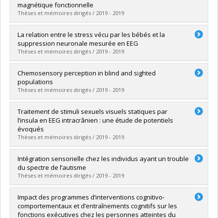
Grade :
Ph. D.
magnétique fonctionnelle
Lien vers le document dans Papyrus
Thèses et mémoires dirigés / 2019 - 2019
Graduate :
Tran, Van Minh Antonin
La relation entre le stress vécu par les bébés et la
Cycle :
Master's
suppression neuronale mesurée en EEG
Grade :
M. Sc.
Thèses et mémoires dirigés / 2019 - 2019
Lien vers le document dans Papyrus
Graduate :
Deguire, Florence
Chemosensory perception in blind and sighted
Cycle :
Master's
populations
Grade :
M. Sc.
Thèses et mémoires dirigés / 2019 - 2019
Lien vers le document dans Papyrus
Graduate :
Manescu, Simona
Traitement de stimuli sexuels visuels statiques par
Cycle :
Doctoral
l’insula en EEG intracrânien : une étude de potentiels
Grade :
Ph. D.
évoqués
Lien vers le document dans Papyrus
Thèses et mémoires dirigés / 2019 - 2019
Graduate :
Brideau-Duquette, Mathieu
Intégration sensorielle chez les individus ayant un trouble
Cycle :
Master's
du spectre de l’autisme
Grade :
M. Sc.
Thèses et mémoires dirigés / 2019 - 2019
Lien vers le document dans Papyrus
Graduate :
Charbonneau, Geneviève
Impact des programmes d’interventions cognitivo-
Cycle :
Doctoral
comportementaux et d’entraînements cognitifs sur les
Grade :
Ph. D.
fonctions exécutives chez les personnes atteintes du