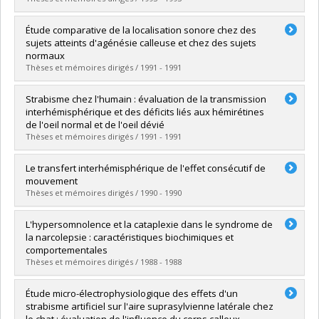
Lien vers le document dans Papyrus
Graduate :
Veillette, Nathalie
Étude comparative de la localisation sonore chez des
Cycle :
Master's
sujets atteints d'agénésie calleuse et chez des sujets
Grade :
M. Sc.
normaux
Lien vers le document dans Papyrus
Thèses et mémoires dirigés / 1991 - 1991
Graduate :
Miljours, Sylvain
Strabisme chez l'humain : évaluation de la transmission
Cycle :
Master's
interhémisphérique et des déficits liés aux hémirétines
Grade :
M. Sc.
de l'oeil normal et de l'oeil dévié
Lien vers le document dans Papyrus
Thèses et mémoires dirigés / 1991 - 1991
Graduate :
Roy, Marie-Sylvie
Le transfert interhémisphérique de l'effet consécutif de
Cycle :
Doctoral
mouvement
Grade :
Ph. D.
Thèses et mémoires dirigés / 1990 - 1990
Lien vers le document dans Papyrus
Graduate :
Pelchat, Gary
L'hypersomnolence et la cataplexie dans le syndrome de
Cycle :
Master's
la narcolepsie : caractéristiques biochimiques et
Grade :
M. Ps.
comportementales
Lien vers le document dans Papyrus
Thèses et mémoires dirigés / 1988 - 1988
Graduate :
Godbout, Roger
Étude micro-électrophysiologique des effets d'un
Cycle :
Doctoral
strabisme artificiel sur l'aire suprasylvienne latérale chez
Grade :
Ph. D.
le chat : évaluation de l'influence du corps calleux