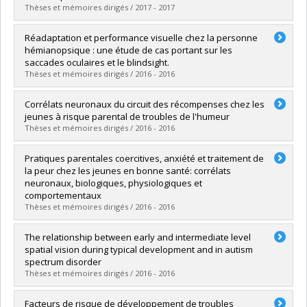
Grade :
Ph. D.
Thèses et mémoires dirigés / 2017 - 2017
Lien vers le document dans Papyrus
Graduate :
Pelland, Maxime
Réadaptation et performance visuelle chez la personne
Cycle :
Doctoral
hémianopsique : une étude de cas portant sur les
Grade :
Ph. D.
saccades oculaires et le blindsight.
Lien vers le document dans Papyrus
Thèses et mémoires dirigés / 2016 - 2016
Graduate :
Hadid, Vanessa
Corrélats neuronaux du circuit des récompenses chez les
Cycle :
Master's
jeunes à risque parental de troubles de l'humeur
Grade :
M. Sc.
Thèses et mémoires dirigés / 2016 - 2016
Lien vers le document dans Papyrus
Graduate :
Kraushaar, Caroline
Pratiques parentales coercitives, anxiété et traitement de
Cycle :
Doctoral
la peur chez les jeunes en bonne santé: corrélats
Grade :
Ph. D.
neuronaux, biologiques, physiologiques et
Lien vers le document dans Papyrus
comportementaux
Thèses et mémoires dirigés / 2016 - 2016
Graduate :
La Buissonnière Ariza, Valérie
The relationship between early and intermediate level
Cycle :
Doctoral
spatial vision during typical development and in autism
Grade :
Ph. D.
spectrum disorder
Lien vers le document dans Papyrus
Thèses et mémoires dirigés / 2016 - 2016
Graduate :
Perreault, Audrey
Facteurs de risque de développement de troubles