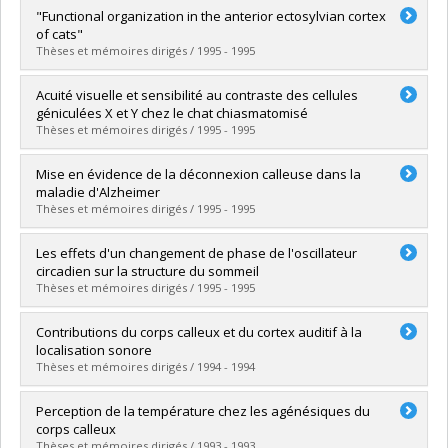
Graduate :
Provençal, Christiane
"Functional organization in the anterior ectosylvian cortex
Cycle :
Doctoral
of cats"
Grade :
Ph. D.
Thèses et mémoires dirigés / 1995 - 1995
Lien vers le document dans Papyrus
Graduate :
Jiang, Huai
Acuité visuelle et sensibilité au contraste des cellules
Cycle :
Doctoral
géniculées X et Y chez le chat chiasmatomisé
Grade :
Ph. D.
Thèses et mémoires dirigés / 1995 - 1995
Lien vers le document dans Papyrus
Graduate :
Villalobos, Carlos-Alfredo
Mise en évidence de la déconnexion calleuse dans la
Cycle :
Master's
maladie d'Alzheimer
Grade :
M. Sc.
Thèses et mémoires dirigés / 1995 - 1995
Lien vers le document dans Papyrus
Graduate :
Lakmache, Yamina
Les effets d'un changement de phase de l'oscillateur
Cycle :
Doctoral
circadien sur la structure du sommeil
Grade :
Ph. D.
Thèses et mémoires dirigés / 1995 - 1995
Lien vers le document dans Papyrus
Graduate :
Carrier, Julie
Contributions du corps calleux et du cortex auditif à la
Cycle :
Doctoral
localisation sonore
Grade :
Ph. D.
Thèses et mémoires dirigés / 1994 - 1994
Lien vers le document dans Papyrus
Graduate :
Poirier, Pierre
Perception de la température chez les agénésiques du
Cycle :
Doctoral
corps calleux
Grade :
Ph. D.
Thèses et mémoires dirigés / 1993 - 1993