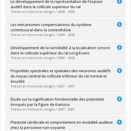
Graduate :
Paiement, Philippe
Le développement de la représentation de l'espace
Cycle :
Doctoral
auditif dans le collicule supérieur du rat
Grade :
Ph. D.
Thèses et mémoires dirigés / 2008 - 2008
Lien vers le document dans Papyrus
Graduate :
Vachon-Presseau, Étienne
Les mécanismes compensatoires du système
Cycle :
Master's
commissural dans la somesthésie
Grade :
M. Sc.
Thèses et mémoires dirigés / 2008 - 2008
Lien vers le document dans Papyrus
Graduate :
Duquette, Marco
Développement de la sensibilité à la localisation sonore
Cycle :
Doctoral
dans le collicule supérieur du rat Long-Evans
Grade :
Ph. D.
Thèses et mémoires dirigés / 2008 - 2008
Lien vers le document dans Papyrus
Graduate :
Robert, Nadine
Propriétés spectrales et spatiales des neurones auditifs
Cycle :
Master's
du noyau central du collicule inférieur du rat normal et
Grade :
M. Sc.
énucléé
Lien vers le document dans Papyrus
Thèses et mémoires dirigés / 2007 - 2007
Graduate :
Pageau Christine
Étude sur la signification fonctionnelle des potentiels
Cycle :
Master's
évoqués par la figure de Kanizsa
Grade :
M. Sc.
Thèses et mémoires dirigés / 2007 - 2007
Lien vers le document dans Papyrus
Graduate :
Brodeur, Mathieu
Plasticité cérébrale et comportement en modalité auditive
Cycle :
Doctoral
chez la personne non-voyante