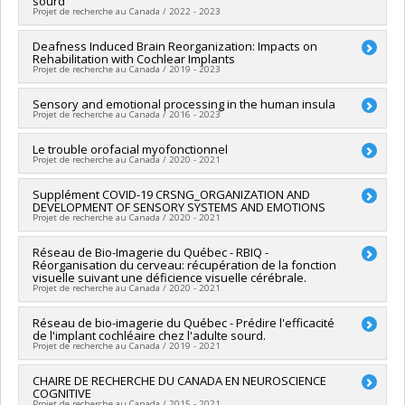
sourd
Grant programs:
PVX20965-(RGP) Programme de subvention à
Projet de recherche au Canada / 2022 - 2023
la découverte individuelle ou de groupe
Lead researcher :
Deafness Induced Brain Reorganization: Impacts on
Martin Lepage
Rehabilitation with Cochlear Implants
Co-researchers :
Franco Lepore
Projet de recherche au Canada / 2019 - 2023
Funding sources:
FRQS/Fonds de recherche du Québec -
Santé (FRSQ)
Lead researcher :
Sensory and emotional processing in the human insula
Franco Lepore
Grant programs:
PVXXXXXX-Réseaux thématiques de
Projet de recherche au Canada / 2016 - 2023
Funding sources:
IRSC/Instituts de recherche en santé du
recherche
Canada
Lead researcher :
Le trouble orofacial myofonctionnel
Dang Khoa Nguyen
Grant programs:
PVXXXXXX-(PJT) Subvention Projet
Projet de recherche au Canada / 2020 - 2021
Co-researchers :
Franco Lepore
,
Olivier Boucher
Funding sources:
IRSC/Instituts de recherche en santé du
Lead researcher :
Supplément COVID-19 CRSNG_ORGANIZATION AND
Franco Lepore
Canada
DEVELOPMENT OF SENSORY SYSTEMS AND EMOTIONS
Funding sources:
MITACS Inc.
Grant programs:
PVXXXXXX-(PJT) Subvention Projet
Projet de recherche au Canada / 2020 - 2021
Grant programs:
PVXXXXXX-Stage Accélération Québec -
MITACS
Lead researcher :
Réseau de Bio-Imagerie du Québec - RBIQ -
Franco Lepore
Réorganisation du cerveau: récupération de la fonction
Funding sources:
CRSNG/Conseil de recherches en sciences
visuelle suivant une déficience visuelle cérébrale.
naturelles et génie du Canada (CRSNG)
Projet de recherche au Canada / 2020 - 2021
Grant programs:
PVXXXXXX-Supplément à l’appui des
étudiants, des stagiaires postdoctoraux et du personnel de
Co-researchers :
Réseau de bio-imagerie du Québec - Prédire l'efficacité
Franco Lepore
soutien à la recherche COVID-19
de l'implant cochléaire chez l'adulte sourd.
Funding sources:
FRQS/Fonds de recherche du Québec -
Projet de recherche au Canada / 2019 - 2021
Santé (FRSQ)
Grant programs:
PVXXXXXX-Réseaux thématiques de
Funding sources:
CHAIRE DE RECHERCHE DU CANADA EN NEUROSCIENCE
FRQS/Fonds de recherche du Québec -
recherche
COGNITIVE
Santé (FRSQ)
Projet de recherche au Canada / 2015 - 2021