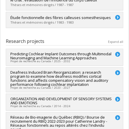
Lien vers le document dans Papyrus
Thèses et mémoires dirigés / 1987 - 1987
Graduate :
Bédard, Stuart P.
Étude fonctionnelle des fibres calleuses somesthesiques
Cycle :
Doctoral
Thèses et mémoires dirigés / 1983 - 1983
Grade :
Ph. D.
Lien vers le document dans Papyrus
Graduate :
Prévost, Louise
Cycle :
Master's
Research projects
Expand all
Grade :
M. Sc.
Lien vers le document dans Papyrus
Predicting Cochlear Implant Outcomes through Multimodal
Neuroimaging and Machine Learning Approaches
Projet de recherche au Canada / 2025 - 2032
Lead researcher :
Deafness Induced Brain Reorganization: a research
Franco Lepore
program to examine how deafness modifies cortical
Co-researchers :
Shahab Bakhtiari
,
Anthony G Zeitouni
functions and affects compensatory vision and auditory
Funding sources:
IRSC/Instituts de recherche en santé du
performance following cochlear implantation
Canada
Projet de recherche au Canada / 2020 - 2027
Grant programs:
PVXXXXXX-(PJT) Subvention Projet
Lead researcher :
ORGANIZATION AND DEVELOPMENT OF SENSORY SYSTEMS
Franco Lepore
AND EMOTIONS
Co-researchers :
Anthony G Zeitouni
Projet de recherche au Canada / 2014 - 2024
Funding sources:
IRSC/Instituts de recherche en santé du
Canada
Lead researcher :
Réseau de Bio-imagerie du Québec (RBIQ) / Bourse de
Franco Lepore
Grant programs:
PVXXXXXX-(PJT) Subvention Projet
recrutement du RBIQ 2022-2023 pour Catherine Landry -
Funding sources:
CRSNG/Conseil de recherches en sciences
Réseaux fonctionnels au repos altérés chez l'individu
naturelles et génie du Canada (CRSNG)