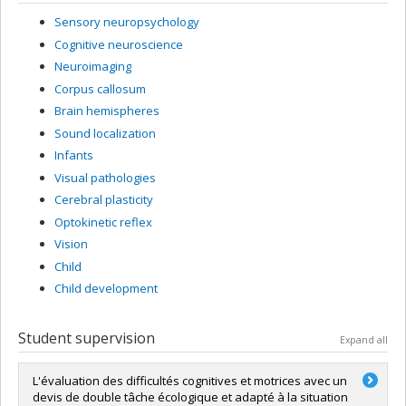
Sensory neuropsychology
Cognitive neuroscience
Neuroimaging
Corpus callosum
Brain hemispheres
Sound localization
Infants
Visual pathologies
Cerebral plasticity
Optokinetic reflex
Vision
Child
Child development
Student supervision
Expand all
L'évaluation des difficultés cognitives et motrices avec un
devis de double tâche écologique et adapté à la situation