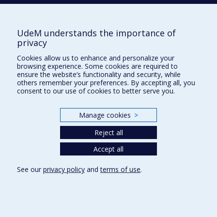
BOUCHER
Olivier
UdeM understands the importance of
privacy
Cookies allow us to enhance and personalize your
BOUDRIAS
Jean-Sébastien
browsing experience. Some cookies are required to
ensure the website’s functionality and security, while
others remember your preferences. By accepting all, you
consent to our use of cookies to better serve you.
BRAMBATI
Simona Maria
Manage cookies
>
BRUNET
Luc
Reject all
Accept all
See our
privacy policy
and
terms of use
.
C
CÁRDENAS MESA
Diana