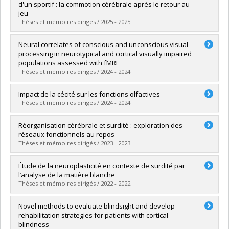
d'un sportif : la commotion cérébrale après le retour au
jeu
Thèses et mémoires dirigés / 2025 - 2025
Graduate :
Lavoie, Gabriel
Neural correlates of conscious and unconscious visual
Cycle :
Doctoral
processing in neurotypical and cortical visually impaired
Grade :
Ph. D.
populations assessed with fMRI
Lien vers le document dans Papyrus
Thèses et mémoires dirigés / 2024 - 2024
Graduate :
MacLean, Michèle W.
Impact de la cécité sur les fonctions olfactives
Cycle :
Doctoral
Thèses et mémoires dirigés / 2024 - 2024
Grade :
Ph. D.
Lien vers le document dans Papyrus
Graduate :
Chouinard-Leclaire, Christine
Réorganisation cérébrale et surdité : exploration des
Cycle :
Doctoral
réseaux fonctionnels au repos
Grade :
Ph. D.
Thèses et mémoires dirigés / 2023 - 2023
Lien vers le document dans Papyrus
Graduate :
Landry, Catherine
Étude de la neuroplasticité en contexte de surdité par
Cycle :
Master's
l’analyse de la matière blanche
Grade :
M. Sc.
Thèses et mémoires dirigés / 2022 - 2022
Lien vers le document dans Papyrus
Graduate :
Campbell, Emma
Novel methods to evaluate blindsight and develop
Cycle :
Doctoral
rehabilitation strategies for patients with cortical
Grade :
Ph. D.
blindness