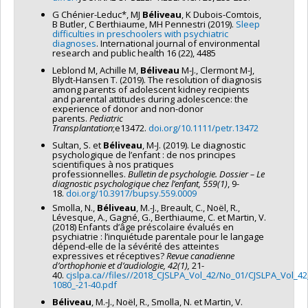
G Chénier-Leduc*, MJ
Béliveau
, K Dubois-Comtois,
B Butler, C Berthiaume, MH Pennestri (2019).
Sleep
difficulties in preschoolers with psychiatric
diagnoses
. International journal of environmental
research and public health 16 (22), 4485
Leblond M, Achille M,
Béliveau
M-J., Clermont M-J,
Blydt-Hansen T. (2019). The resolution of diagnosis
among parents of adolescent kidney recipients
and parental attitudes during adolescence: the
experience of donor and non-donor
parents.
Pediatric
Transplantation
;e13472.
doi.org/10.1111/petr.13472
Sultan, S. et
Béliveau
, M-J. (2019). Le diagnostic
psychologique de l’enfant : de nos principes
scientifiques à nos pratiques
professionnelles.
Bulletin de psychologie. Dossier – Le
diagnostic psychologique chez l’enfant, 559(1)
, 9-
18.
doi.org/10.3917/bupsy.559.0009
Smolla, N.,
Béliveau
, M.-J., Breault, C., Noël, R.,
Lévesque, A., Gagné, G., Berthiaume, C. et Martin, V.
(2018) Enfants d’âge préscolaire évalués en
psychiatrie : l’inquiétude parentale pour le langage
dépend-elle de la sévérité des atteintes
expressives et réceptives?
Revue canadienne
d’orthophonie et d’audiologie, 42(1),
21-
40.
cjslpa.ca//files//2018_CJSLPA_Vol_42/No_01/CJSLPA_Vol_
1080_-21-40.pdf
Béliveau
, M.-J., Noël, R., Smolla, N. et Martin, V.