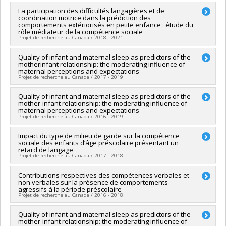
CRSH - Subventions d'exploration
Lead researcher :
La participation des difficultés langagières et de
Marie-Julie Béliveau
coordination motrice dans la prédiction des
Funding sources:
CRSH/Conseil de recherches en sciences
comportements extériorisés en petite enfance : étude du
humaines du Canada
rôle médiateur de la compétence sociale
Grant programs:
PVXXXXXX-Supplément à l’appui des
Projet de recherche au Canada / 2018 - 2021
étudiants, des stagiaires postdoctoraux et du personnel de
soutien à la recherche COVID-19
Lead researcher :
Quality of infant and maternal sleep as predictors of the
Marie-Julie Béliveau
motherinfant relationship: the moderating influence of
Funding sources:
CRSH/Conseil de recherches en sciences
maternal perceptions and expectations
humaines du Canada
Projet de recherche au Canada / 2017 - 2019
Grant programs:
PVX20020-Subvention institutionnelle du
CRSH - Subventions d'exploration
Lead researcher :
Quality of infant and maternal sleep as predictors of the
Marie-Hélène Pennestri
mother-infant relationship: the moderating influence of
Co-researchers :
Marie-Julie Béliveau
maternal perceptions and expectations
Funding sources:
CRSH/Conseil de recherches en sciences
Projet de recherche au Canada / 2016 - 2019
humaines du Canada
Grant programs:
PV153480-Subventions de développement
Lead researcher :
Impact du type de milieu de garde sur la compétence
Marie-Hélène Pennestri
Savoir
sociale des enfants d’âge préscolaire présentant un
Co-researchers :
Marie-Julie Béliveau
retard de langage
Funding sources:
CRSH/Conseil de recherches en sciences
Projet de recherche au Canada / 2017 - 2018
humaines du Canada
Grant programs:
PV153480-Subventions de développement
Lead researcher :
Contributions respectives des compétences verbales et
Marie-Julie Béliveau
Savoir
non verbales sur la présence de comportements
Funding sources:
CRSH/Conseil de recherches en sciences
agressifs à la période préscolaire
humaines du Canada
Projet de recherche au Canada / 2016 - 2018
Grant programs:
PVX20020-Subvention institutionnelle du
CRSH - Subventions d'exploration
Lead researcher :
Quality of infant and maternal sleep as predictors of the
Marie-Julie Béliveau
mother-infant relationship: the moderating influence of
Funding sources:
CRSH/Conseil de recherches en sciences