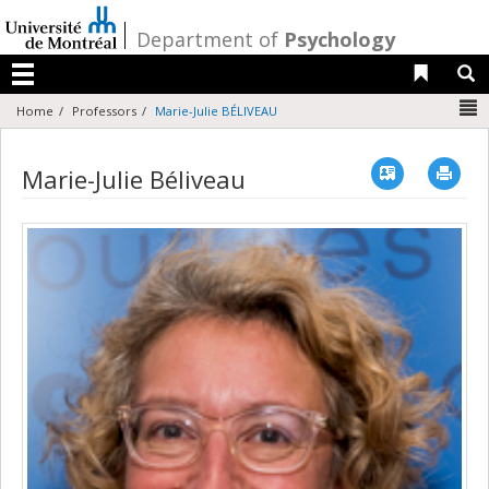
Passer
au
/
Department of
Psychology
contenu
Liens 
R
Menu
N
Home
Professors
Marie-Julie BÉLIVEAU
Vcard
Imp
Marie-Julie Béliveau