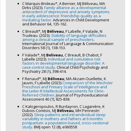
C Marquis-Brideau*, A Bernier, MJ Béliveau, MA
Dirks (2023).
Family alliance as a developmental
antecedent of depressive and anxiety symptoms
in early adolescence: Friendship quality as a
mediating factor
. Advances in Child Development
and Behavior 64, 135-162.
C Breault*, MJ
Béliveau
, F Labelle, F Valade, N
Trudeau. (2023).
Stability of language difficulties
among a clinical sample of preschoolers
.
International Journal of Language & Communication
Disorders 58 (1), 138-153.
F Valade*, MJ
Beliveau
, C Breault, B Chabot, F
Labelle (2023).
Individual and cumulative risk
factors in developmental language disorder: A
case-control study
. Clinical Child Psychology and
Psychiatry 28 (1), 398-414.
F Renaud*, MJ
Béliveau
, MA Akzam-Ouellette, K
Jauvin, F Labelle (2023)
Comparison of the Wechsler
Preschool and Primary Scale of Intelligence-and
the Leiter-R Intellectual Assessments for Clinic-
Referred Children
. Journal of Psychoeducational
Assessment 40 (7), 825-838.
C Kalogeropoulos, R Burdayron, C Laganière, K
Dubois-Comtois, MJ
Béliveau
, MH Pennestri
(2022).
Sleep patterns and intraindividual sleep
variability in mothers and fathers at 6 months
postpartum: a population-based, cross-sectional
study
. BMJ open 12 (8), e060558