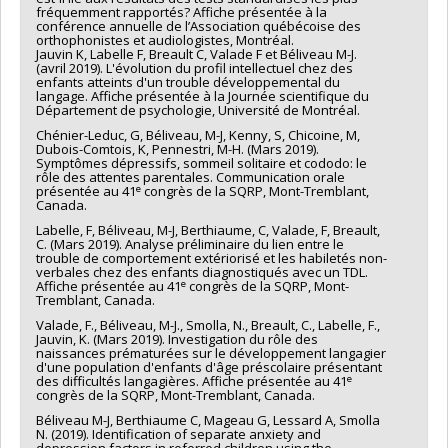
fréquemment rapportés? Affiche présentée à la
conférence annuelle de l’Association québécoise des
orthophonistes et audiologistes, Montréal.
Jauvin K, Labelle F, Breault C, Valade F et Béliveau M-J.
(avril 2019). L'évolution du profil intellectuel chez des
enfants atteints d'un trouble développemental du
langage. Affiche présentée à la Journée scientifique du
Département de psychologie, Université de Montréal.
Chénier-Leduc, G, Béliveau, M-J, Kenny, S, Chicoine, M,
Dubois-Comtois, K, Pennestri, M-H. (Mars 2019).
Symptômes dépressifs, sommeil solitaire et cododo: le
rôle des attentes parentales. Communication orale
e
présentée au 41
congrès de la SQRP, Mont-Tremblant,
Canada.
Labelle, F, Béliveau, M-J, Berthiaume, C, Valade, F, Breault,
C. (Mars 2019). Analyse préliminaire du lien entre le
trouble de comportement extériorisé et les habiletés non-
verbales chez des enfants diagnostiqués avec un TDL.
e
Affiche présentée au 41
congrès de la SQRP, Mont-
Tremblant, Canada.
Valade, F., Béliveau, M-J., Smolla, N., Breault, C., Labelle, F.,
Jauvin, K. (Mars 2019). Investigation du rôle des
naissances prématurées sur le développement langagier
d'une population d'enfants d'âge préscolaire présentant
e
des difficultés langagières. Affiche présentée au 41
congrès de la SQRP, Mont-Tremblant, Canada.
Béliveau M-J, Berthiaume C, Mageau G, Lessard A, Smolla
N. (2019). Identification of separate anxiety and