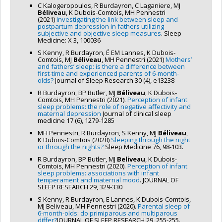
C Kalogeropoulos, R Burdayron, C Laganiere, MJ
Béliveau
, K Dubois-Comtois, MH Pennestri
(2021)
Investigating the link between sleep and
postpartum depression in fathers utilizing
subjective and objective sleep measures
. Sleep
Medicine: X 3, 100036
S Kenny, R Burdayron, É EM Lannes, K Dubois‐
Comtois, MJ
Béliveau
, MH Pennestri (2021)
Mothers’
and fathers’ sleep: is there a difference between
first‐time and experienced parents of 6‐month‐
olds?
Journal of Sleep Research 30 (4), e13238
R Burdayron, BP Butler, MJ
Béliveau
, K Dubois-
Comtois, MH Pennestri (2021).
Perception of infant
sleep problems: the role of negative affectivity and
maternal depression
Journal of clinical sleep
medicine 17 (6), 1279-1285
MH Pennestri, R Burdayron, S Kenny, MJ
Béliveau
,
K Dubois-Comtois (2020)
Sleeping through the night
or through the nights?
Sleep Medicine 76, 98-103.
R Burdayron, BP Butler, MJ
Beliveau
, K Dubois-
Comtois, MH Pennestri (2020).
Perception of infant
sleep problems: associations with infant
temperament and maternal mood
. JOURNAL OF
SLEEP RESEARCH 29, 329-330
S Kenny, R Burdayron, E Lannes, K Dubois-Comtois,
MJ Beliveau, MH Pennestri (2020).
Parental sleep of
6-month-olds: do primiparous and multiparous
differ?
JOURNAL OF SLEEP RESEARCH 29, 255-255.