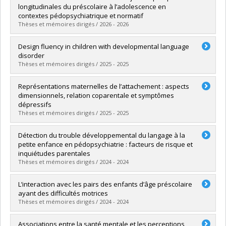
longitudinales du préscolaire à l’adolescence en
contextes pédopsychiatrique et normatif
Thèses et mémoires dirigés / 2026 - 2026
Graduate :
Marquis-Brideau, Camille
Design fluency in children with developmental language
Cycle :
Doctoral
disorder
Grade :
Ph. D.
Thèses et mémoires dirigés / 2025 - 2025
Lien vers le document dans Papyrus
Graduate :
Séguin-Kaercher, Nakita
Représentations maternelles de l’attachement : aspects
Cycle :
Doctoral
dimensionnels, relation coparentale et symptômes
Grade :
D. Psy.
dépressifs
Lien vers le document dans Papyrus
Thèses et mémoires dirigés / 2025 - 2025
Graduate :
Lafond-de Courval, Raphaëlle
Détection du trouble développemental du langage à la
Cycle :
Doctoral
petite enfance en pédopsychiatrie : facteurs de risque et
Grade :
Ph. D.
inquiétudes parentales
Lien vers le document dans Papyrus
Thèses et mémoires dirigés / 2024 - 2024
Graduate :
Valade, Florence
L’interaction avec les pairs des enfants d’âge préscolaire
Cycle :
Doctoral
ayant des difficultés motrices
Grade :
Ph. D.
Thèses et mémoires dirigés / 2024 - 2024
Lien vers le document dans Papyrus
Graduate :
Renaud, Florence
Associations entre la santé mentale et les perceptions