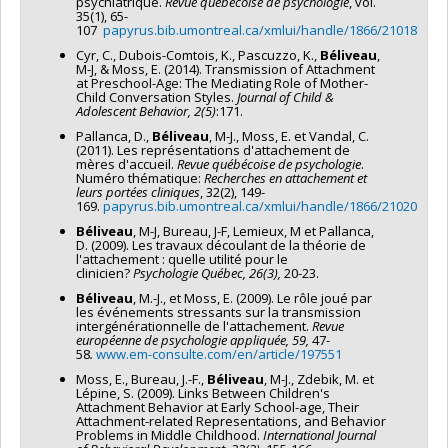
psychiatrique.
Revue québécoise de psychologie
, vol.
35(1), 65-
107
papyrus.bib.umontreal.ca/xmlui/handle/1866/21018
Cyr, C., Dubois-Comtois, K., Pascuzzo, K.,
Béliveau
,
M-J, & Moss, E. (2014). Transmission of Attachment
at Preschool-Age: The Mediating Role of Mother-
Child Conversation Styles.
Journal of Child &
Adolescent Behavior, 2(5)
:171.
Pallanca, D.,
Béliveau
, M-J., Moss, E. et Vandal, C.
(2011). Les représentations d'attachement de
mères d'accueil.
Revue québécoise de psychologie
.
Numéro thématique:
Recherches en attachement et
leurs portées cliniques
, 32(2), 149-
169.
papyrus.bib.umontreal.ca/xmlui/handle/1866/21020
Béliveau
, M-J, Bureau, J-F, Lemieux, M et Pallanca,
D. (2009). Les travaux découlant de la théorie de
l'attachement : quelle utilité pour le
clinicien?
Psychologie Québec, 26(3),
20-23.
Béliveau
, M.-J., et Moss, E. (2009). Le rôle joué par
les événements stressants sur la transmission
intergénérationnelle de l'attachement.
Revue
européenne de psychologie appliquée, 59,
47-
58
.
www.em-consulte.com/en/article/197551
Moss, E., Bureau, J.-F.,
Béliveau
, M-J., Zdebik, M. et
Lépine, S. (2009). Links Between Children's
Attachment Behavior at Early School-age, Their
Attachment-related Representations, and Behavior
Problems in Middle Childhood.
International Journal