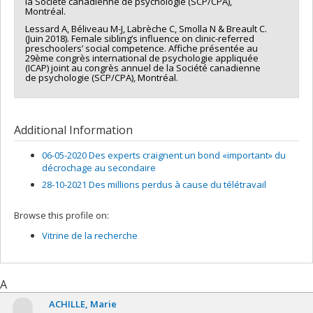
la Société canadienne de psychologie (SCP/CPA),
Montréal.
Lessard A, Béliveau M-J, Labrèche C, Smolla N & Breault C.
(Juin 2018). Female sibling’s influence on clinic-referred
preschoolers’ social competence. Affiche présentée au
29ème congrès international de psychologie appliquée
(ICAP) joint au congrès annuel de la Société canadienne
de psychologie (SCP/CPA), Montréal.
Additional Information
06-05-2020 Des experts craignent un bond «important» du
décrochage au secondaire
28-10-2021 Des millions perdus à cause du télétravail
Browse this profile on:
Vitrine de la recherche
A
ACHILLE
Marie