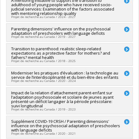
Lead researcher :
A mentoring initiative to support the transition to
Nathalie Fontaine
adulthood of young people who have received socio-
Co-researchers :
Annie Bernier
,
Isabelle Archambault
,
Marie-
judicial services: Examination of the factors associated
Julie Béliveau
,
Simon Larose
,
Georges Tarabulsy
,
Vincent
with mentoring relationship quality
Bégin
Projet de recherche au Canada / 2024 - 2027
Funding sources:
CRSH/Conseil de recherches en sciences
humaines du Canada
Lead researcher :
Parenting dimensions' influence on the psychosocial
Nathalie Fontaine
adaptation of preschoolers with language deficits
Grant programs:
PVX99097-Subvention de développement de
Co-researchers :
Annie Bernier
,
Isabelle Archambault
,
Marie-
Projet de recherche au Canada / 2019 - 2027
partenariat
Julie Béliveau
,
Simon Larose
,
Georges Tarabulsy
Funding sources:
CRSH/Conseil de recherches en sciences
Lead researcher :
Transition to parenthood: realistic sleep-related
Marie-Julie Béliveau
humaines du Canada
expectations as a protective factor for mothers? and
Co-researchers :
Natacha Trudeau
,
Geneviève Mageau
,
Grant programs:
PV153480-Subventions de développement
fathers? mental health
Bruno Gauthier
Projet de recherche au Canada / 2018 - 2025
Savoir
Funding sources:
CRSH/Conseil de recherches en sciences
humaines du Canada
Funding sources:
Moderniser les pratiques d’évaluation : la technologie au
IRSC/Instituts de recherche en santé du
Grant programs:
PV153480-Subventions de développement
service de l’interdisciplinarité et du bien-être des enfants
Canada
Projet de recherche au Canada / 2020 - 2024
Savoir
Grant programs:
PVXX5647-(MOP) Subvention de
fonctionnement incluant les subventions de fonctionnement
Lead researcher :
Impact de la relation d'attachement parent-enfant sur
Bruno Gauthier
programmatiques (général)
l’adaptation psychosociale et scolaire de jeunes ayant
Co-researchers :
Isabelle Archambault
,
Tania Lecomte
,
Karim
présenté un déficit langagier à la période préscolaire:
Jerbi
,
Marie-Julie Béliveau
suivi longitudinal
Funding sources:
Université de Montréal
Projet de recherche au Canada / 2019 - 2023
Grant programs:
PVXXXXXX-FEI sans restriction
Lead researcher :
Supplément COVID-19 CRSH / Parenting dimensions'
Marie-Julie Béliveau
influence on the psychosocial adaptation of preschoolers
Funding sources:
CRSH/Conseil de recherches en sciences
with language deficits
humaines du Canada
Projet de recherche au Canada / 2020 - 2021
Grant programs:
PVX20020-Subvention institutionnelle du