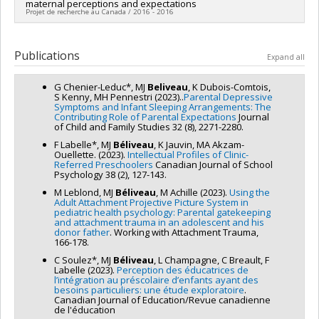
maternal perceptions and expectations
humaines du Canada
Projet de recherche au Canada / 2016 - 2016
Grant programs:
PVX20020-Subvention institutionnelle du
CRSH - Subventions d'exploration
Lead researcher :
Marie-Hélène Pennestri
Co-researchers :
Marie-Julie Béliveau
,
Karine Dubois-Comtois
Publications
Expand all
Funding sources:
CRSH/Conseil de recherches en sciences
humaines du Canada
G Chenier-Leduc*, MJ
Beliveau
, K Dubois-Comtois,
Grant programs:
PV153480-Subventions de développement
S Kenny, MH Pennestri (2023)..
Parental Depressive
Savoir
Symptoms and Infant Sleeping Arrangements: The
Contributing Role of Parental Expectations
Journal
of Child and Family Studies 32 (8), 2271-2280.
F Labelle*, MJ
Béliveau
, K Jauvin, MA Akzam-
Ouellette. (2023).
Intellectual Profiles of Clinic-
Referred Preschoolers
Canadian Journal of School
Psychology 38 (2), 127-143.
M Leblond, MJ
Béliveau
, M Achille (2023).
Using the
Adult Attachment Projective Picture System in
pediatric health psychology: Parental gatekeeping
and attachment trauma in an adolescent and his
donor father
. Working with Attachment Trauma,
166-178.
C Soulez*, MJ
Béliveau
, L Champagne, C Breault, F
Labelle (2023).
Perception des éducatrices de
l’intégration au préscolaire d’enfants ayant des
besoins particuliers: une étude exploratoire
.
Canadian Journal of Education/Revue canadienne
de l'éducation