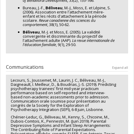
of Behavioral Development
, 33(2)
, 155-166.
Bureau, J.-F.,
Béliveau
, M.-J., Moss, E. et Lépine, S.
(2006). Association entre l'attachement mère-
enfant et les récits d'attachement à la période
scolaire.
Revue canadienne des sciences du
comportement
, 38(1), 50-62
.
Béliveau
, M.-J. et Moss, E. (2005). La validité
convergente et discriminante du projectif de
l'attachement adulte (AAP).
La revue internationale de
l'éducation familiale
, 9(1), 29-50.
Communications
Expand all
Lecours, S., Joussemet, M., Laurin, J. C., Béliveau, M.-J.,
Daigneault, I. Meilleur, D., & Boudrias, J.-S. (2019). Predicting
psychotherapy trainees’ first mid-year practicum
performance based on self-reported and interview-
based non-academic assessments prior to admission.
Communication orale soumise pour présentation au
congrès de la Society for the Exploration of
Psychotherapy Integration (SEPI), 6-8 juin, Lisbonne.
Chénier-Leduc, G., Béliveau, M., Kenny, S., Chicoine, M.,
Dubois-Comtois, K., Pennestri, M. (Juin 2019). Parental
Depressive Symptoms and Infant Sleep Arrangements:
The Contributing Role of Parental Expectations.
Présentation affichée, congrès SLEEP, San Antonio, Texas,