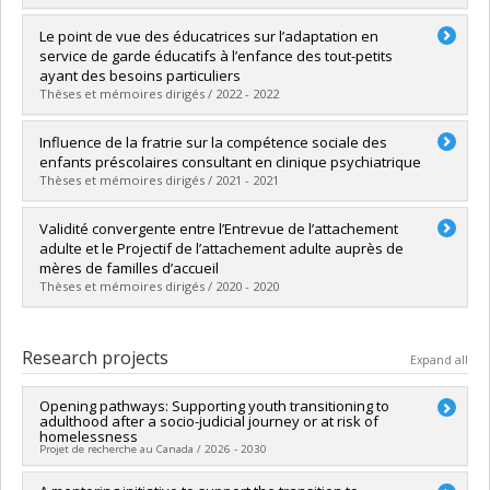
Graduate :
Rousseau, Marie-Andrée
Le point de vue des éducatrices sur l’adaptation en
Cycle :
Doctoral
service de garde éducatifs à l’enfance des tout-petits
Grade :
D. Psy.
ayant des besoins particuliers
Lien vers le document dans Papyrus
Thèses et mémoires dirigés / 2022 - 2022
Graduate :
Soulez, Clara
Influence de la fratrie sur la compétence sociale des
Cycle :
Master's
enfants préscolaires consultant en clinique psychiatrique
Grade :
M. Sc.
Thèses et mémoires dirigés / 2021 - 2021
Lien vers le document dans Papyrus
Graduate :
Lessard, Alexanne
Validité convergente entre l’Entrevue de l’attachement
Cycle :
Doctoral
adulte et le Projectif de l’attachement adulte auprès de
Grade :
D. Psy.
mères de familles d’accueil
Lien vers le document dans Papyrus
Thèses et mémoires dirigés / 2020 - 2020
Graduate :
Lafond-de Courval, Raphaëlle
Cycle :
Master's
Research projects
Expand all
Grade :
M. Sc.
Lien vers le document dans Papyrus
Opening pathways: Supporting youth transitioning to
adulthood after a socio-judicial journey or at risk of
homelessness
Projet de recherche au Canada / 2026 - 2030