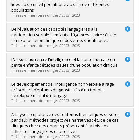
Cycle :
Doctoral
liées au sommeil pédiatrique au sein de différentes
Grade :
D. Psy.
populations
Lien vers le document dans Papyrus
Thèses et mémoires dirigés / 2023 - 2023
Graduate :
Chénier-Leduc, Gabrielle
De l’évaluation des capacités langagières à la
Cycle :
Doctoral
participation sociale d’enfants d’âge préscolaire : étude
Grade :
Ph. D.
d’une population clinique et des écrits scientifiques
Lien vers le document dans Papyrus
Thèses et mémoires dirigés / 2023 - 2023
Graduate :
Breault, Chantale
L'association entre l'intelligence et la santé mentale en
Cycle :
Doctoral
petite enfance : études issues d'une population clinique
Grade :
Ph. D.
Thèses et mémoires dirigés / 2023 - 2023
Lien vers le document dans Papyrus
Graduate :
Labelle, Fannie
Le développement de l’intelligence non verbale à l’âge
Cycle :
Doctoral
préscolaire d’enfants diagnostiqués d’un trouble
Grade :
Ph. D.
développemental du langage
Lien vers le document dans Papyrus
Thèses et mémoires dirigés / 2023 - 2023
Graduate :
Jauvin, Karine
Analyse comparative des contenus thématiques suscités
Cycle :
Doctoral
par deux méthodes projectives narratives : étude de cas
Grade :
D. Psy.
cliniques chez des enfants présentant à la fois des
Lien vers le document dans Papyrus
difficultés langagières et affectives
Thèses et mémoires dirigés / 2023 - 2023