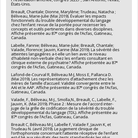
États-Unis.
Breault, Chantale; Dionne, Marylène; Trudeau, Natacha ;
Béliveau, Marie-Julie (Mai 2019). Évaluer les impacts
fonctionnels du trouble développemental du langage
chez l’enfant: revue de la portée pour recenser les
concepts et outils pertinents dans diverses disciplines.
e
Affiche présentée au 87
congrès de l’Acfas, Gatineau,
Canada.
Labelle, Fannie; Béliveau, Marie-Julie; Breault, Chantale;
Valade, Florence; Jauvin, Karine (Mai 2019). La sévérité des
atteintes langagières a-t-elle un lien avec le niveau
d'habileté non-verbale chez les enfants consultant en
e
clinique externe de psychiatrie? Affiche présentée au 87
congrès de l’Acfas, Gatineau, Canada.
Lafond-de-Courval R, Béliveau M-J, Moss E, Pallanca D.
(Mai 2019). Les représentations d’attachement chez les
mères de famille d’accueil: Validité convergente entre le
e
AAI et le AAP. Affiche présentée au 87
congrès de l’Acfas,
Gatineau, Canada.
Valade, F., Béliveau, M-J., Smolla,N., Breault, C., Labelle, F.,
Jauvin, K. (Mai 2019). Phase 2 : Mesure de l'accord inter-
juge de la grille de codification de la sévérité du trouble
développemental du langage (TDL). Affiche présentée au
e
87
congrès de l’Acfas, Gatineau, Canada.
Breault C, Béliveau M-J, Labelle F, Valade F, Jauvin K, et
Trudeau N. (avril 2019). Le jugement clinique de
l’orthophoniste concernant l’atteinte réceptive de l’enfant
est-il lié aux résultats des tests standardisés les plus