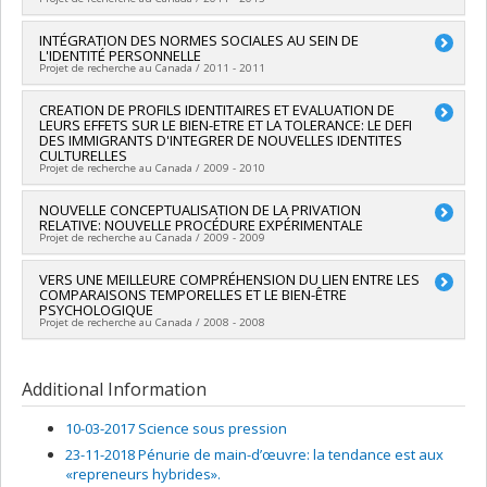
humaines du Canada , CRSH/Conseil de recherches en
Funding sources:
FRQSC/Fonds de recherche du Québec -
inter-Agences FQRSC-ANR
sciences humaines du Canada
Société et culture (FQRSC)
Lead researcher :
INTÉGRATION DES NORMES SOCIALES AU SEIN DE
Roxane de la Sablonnière
Grant programs:
PVX99097-Subvention de développement de
Grant programs:
L'IDENTITÉ PERSONNELLE
PV129894-(RG) Programme Regroupements
Projet de recherche au Canada / 2011 - 2011
partenariat ,
stratégiques
Lead researcher :
CREATION DE PROFILS IDENTITAIRES ET EVALUATION DE
Roxane de la Sablonnière
LEURS EFFETS SUR LE BIEN-ETRE ET LA TOLERANCE: LE DEFI
DES IMMIGRANTS D'INTEGRER DE NOUVELLES IDENTITES
CULTURELLES
Projet de recherche au Canada / 2009 - 2010
Lead researcher :
NOUVELLE CONCEPTUALISATION DE LA PRIVATION
Roxane de la Sablonnière
RELATIVE: NOUVELLE PROCÉDURE EXPÉRIMENTALE
Projet de recherche au Canada / 2009 - 2009
Lead researcher :
VERS UNE MEILLEURE COMPRÉHENSION DU LIEN ENTRE LES
Roxane de la Sablonnière
COMPARAISONS TEMPORELLES ET LE BIEN-ÊTRE
PSYCHOLOGIQUE
Projet de recherche au Canada / 2008 - 2008
Lead researcher :
Roxane de la Sablonnière
Additional Information
10-03-2017 Science sous pression
23-11-2018 Pénurie de main-d’œuvre: la tendance est aux
«repreneurs hybrides».