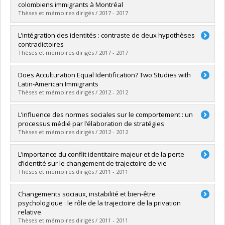
Cycle :
Doctoral
colombiens immigrants à Montréal
Grade :
Ph. D.
Thèses et mémoires dirigés / 2017 - 2017
Lien vers le document dans Papyrus
Graduate :
Velásquez Zapata, Jorge Mario
L’intégration des identités : contraste de deux hypothèses
Cycle :
Master's
contradictoires
Grade :
M. Sc.
Thèses et mémoires dirigés / 2017 - 2017
Lien vers le document dans Papyrus
Graduate :
Caron-Diotte, Mathieu
Does Acculturation Equal Identification? Two Studies with
Cycle :
Master's
Latin-American Immigrants
Grade :
M. Sc.
Thèses et mémoires dirigés / 2012 - 2012
Lien vers le document dans Papyrus
Graduate :
Cardenas, Diana
L’influence des normes sociales sur le comportement : un
Cycle :
Master's
processus médié par l’élaboration de stratégies
Grade :
M. Sc.
Thèses et mémoires dirigés / 2012 - 2012
Lien vers le document dans Papyrus
Graduate :
French Bourgeois, Laura
L’importance du conflit identitaire majeur et de la perte
Cycle :
Master's
d’identité sur le changement de trajectoire de vie
Grade :
M. Sc.
Thèses et mémoires dirigés / 2011 - 2011
Lien vers le document dans Papyrus
Graduate :
Sancho, Marie-Claire
Changements sociaux, instabilité et bien-être
Cycle :
Master's
psychologique : le rôle de la trajectoire de la privation
Grade :
M. Sc.
relative
Lien vers le document dans Papyrus
Thèses et mémoires dirigés / 2011 - 2011