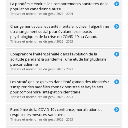
Graduate :
Gaviria Mojica, Seyed Gabriel
La pandémie évolue, les comportements sanitaires de la
Cycle :
Master's
population canadienne aussi
Grade :
M. Sc.
Thèses et mémoires dirigés / 2024 - 2024
Lien vers le document dans Papyrus
Graduate :
Ramazan Ali, Sahar
Changement social et santé mentale : utiliser l'algorithme
Cycle :
Master's
du changement social pour évaluer les impacts
Grade :
M. Sc.
psychologiques de la crise du COVID-19 au Canada
Lien vers le document dans Papyrus
Thèses et mémoires dirigés / 2023 - 2023
Graduate :
Turcotte-Ménard, Vincent
Comprendre l’hétérogénéité dans l’évolution de la
Cycle :
Master's
solitude pendant la pandémie : une étude longitudinale
Grade :
M. Sc.
pancanadienne
Lien vers le document dans Papyrus
Thèses et mémoires dirigés / 2023 - 2023
Graduate :
Jarry, Florence
Les stratégies cognitives dans l’intégration des identités :
Cycle :
Master's
s'inspirer des modèles connexionnistes et bayésiens
Grade :
M. Sc.
pour comprendre l’intégration identitaire
Lien vers le document dans Papyrus
Thèses et mémoires dirigés / 2023 - 2023
Graduate :
Caron-Diotte, Mathieu
Pandémie de la COVID-19 : confiance, moralisation et
Cycle :
Doctoral
respect des mesures sanitaires
Grade :
Ph. D.
Thèses et mémoires dirigés / 2023 - 2023
Lien vers le document dans Papyrus