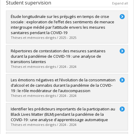
Student supervision
Expand all
Étude longitudinale sur les préjugés en temps de crise
sociale : exploration de l’effet des sentiments de menace
intergroupe médié par l’attitude envers les mesures
sanitaires pendant la COVID-19
Thèses et mémoires dirigés / 2025 - 2025
Graduate :
Grijalva-Lavallée, Raphael
Répertoires de contestation des mesures sanitaires
Cycle :
Master's
durant la pandémie de COVID-19 : une analyse de
Grade :
M. Sc.
transitions latentes
Lien vers le document dans Papyrus
Thèses et mémoires dirigés / 2024 - 2024
Graduate :
Laliberté, Félix
Les émotions négatives et l’évolution de la consommation
Cycle :
Master's
d’alcool et de cannabis durant la pandémie de la COVID-
Grade :
M. Sc.
19 : le rôle modérateur de l’autocompassion
Lien vers le document dans Papyrus
Thèses et mémoires dirigés / 2024 - 2024
Graduate :
Borisova, Marina
Identifier les prédicteurs importants de la participation au
Cycle :
Master's
Black Lives Matter (BLM) pendant la pandémie de la
Grade :
M. Sc.
COVID-19 : une analyse d'apprentissage automatique
Lien vers le document dans Papyrus
Thèses et mémoires dirigés / 2024 - 2024