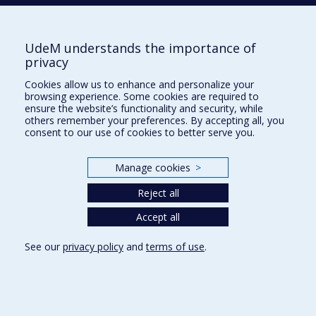
WEST
Gregory
UdeM understands the importance of
privacy
Cookies allow us to enhance and personalize your
Z
browsing experience. Some cookies are required to
ensure the website’s functionality and security, while
ZADRA
Antonio
others remember your preferences. By accepting all, you
consent to our use of cookies to better serve you.
Manage cookies
>
Reject all
Department of Psychology
Accept all
Pavillon Marie-Victorin
90 avenue Vincent d'Indy
Montréal (QC)
See our
privacy policy
and
terms of use
.
H2V 2S9
514 343-6972
News and Activities (French)