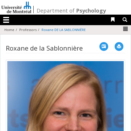
Passer
au
/
Department of
Psychology
contenu
Liens 
R
Menu
N
Home
Professors
Roxane DE LA SABLONNIÈRE
Vcard
Imp
Roxane de la Sablonnière