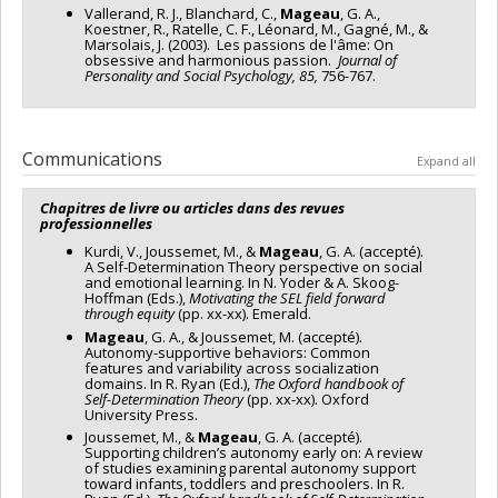
Vallerand, R. J., Blanchard, C.,
Mageau
, G. A.,
Koestner, R., Ratelle, C. F., Léonard, M., Gagné, M., &
Marsolais, J. (2003). Les passions de l'âme: On
obsessive and harmonious passion.
Journal of
Personality and Social Psychology, 85,
756-767.
Communications
Expand all
Chapitres de livre ou articles dans des revues
professionnelles
Kurdi, V., Joussemet, M., &
Mageau
, G. A. (accepté).
A Self-Determination Theory perspective on social
and emotional learning. In N. Yoder & A. Skoog-
Hoffman (Eds.),
Motivating the SEL field forward
through equity
(pp. xx-xx). Emerald.
Mageau
, G. A., & Joussemet, M. (accepté).
Autonomy-supportive behaviors: Common
features and variability across socialization
domains. In R. Ryan (Ed.),
The Oxford handbook of
Self-Determination Theory
(pp. xx-xx). Oxford
University Press.
Joussemet, M., &
Mageau
, G. A. (accepté).
Supporting children’s autonomy early on: A review
of studies examining parental autonomy support
toward infants, toddlers and preschoolers. In R.