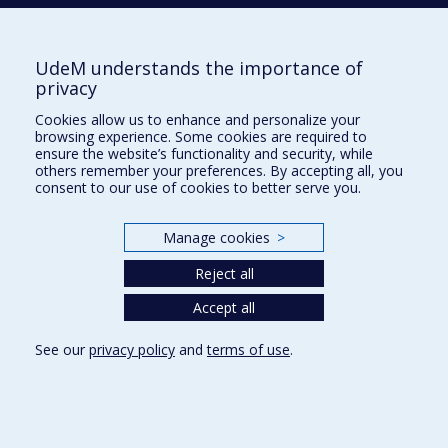
UdeM understands the importance of
JOUSSEMET
Mireille
privacy
Cookies allow us to enhance and personalize your
browsing experience. Some cookies are required to
ensure the website’s functionality and security, while
K
others remember your preferences. By accepting all, you
consent to our use of cookies to better serve you.
KING
Suzanne
Manage cookies
>
Reject all
L
Accept all
LAURIN
Julie
See our
privacy policy
and
terms of use
.
LECOMTE
Tania