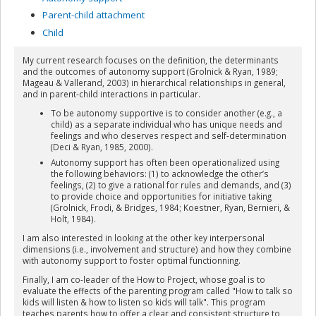
Parent-child attachment
Child
My current research focuses on the definition, the determinants
and the outcomes of autonomy support (Grolnick & Ryan, 1989;
Mageau & Vallerand, 2003) in hierarchical relationships in general,
and in parent-child interactions in particular.
To be autonomy supportive is to consider another (e.g., a
child) as a separate individual who has unique needs and
feelings and who deserves respect and self-determination
(Deci & Ryan, 1985, 2000).
Autonomy support has often been operationalized using
the following behaviors: (1) to acknowledge the other’s
feelings, (2) to give a rational for rules and demands, and (3)
to provide choice and opportunities for initiative taking
(Grolnick, Frodi, & Bridges, 1984; Koestner, Ryan, Bernieri, &
Holt, 1984).
I am also interested in looking at the other key interpersonal
dimensions (i.e., involvement and structure) and how they combine
with autonomy support to foster optimal functionning.
Finally, I am co-leader of the How to Project, whose goal is to
evaluate the effects of the parenting program called "How to talk so
kids will listen & how to listen so kids will talk". This program
teaches parents how to offer a clear and consistent structure to