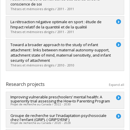
Lien vers le document dans Papyrus
conscience de soi
Thèses et mémoires dirigés / 2011 - 2011
Graduate :
Moreau, Elise
La rétroaction négative optimale en sport : étude de
Cycle :
Doctoral
l’impact relatif de la quantité et de la qualité
Grade :
Ph. D.
Thèses et mémoires dirigés / 2011 - 2011
Lien vers le document dans Papyrus
Graduate :
Carpentier, Joëlle
Toward a broader approach to the study of infant
Cycle :
Master's
attachment : links between maternal autonomy-support,
Grade :
M. Sc.
attachment state of mind, maternal sensitivity, and infant
Lien vers le document dans Papyrus
security of attachment
Thèses et mémoires dirigés / 2010 - 2010
Graduate :
Whipple, Natasha
Cycle :
Doctoral
Research projects
Expand all
Grade :
Ph. D.
Lien vers le document dans Papyrus
Improving vulnerable preschoolers’ mental health: A
superiority trial assessing the How-to Parenting Program
Projet de recherche au Canada / 2022 - 2030
Lead researcher :
Groupe de recherche sur l'inadaptation psychosociale
Mireille Joussemet
chez l'enfant (GRIP). ( GRIPSYENF )
Co-researchers :
Frank Vitaro
,
Geneviève Mageau
,
Isabelle
Projet de recherche au Canada / 2020 - 2028
Ouellet-Morin
,
Mireille Schnitzer
,
Richard Koestner
,
Rose