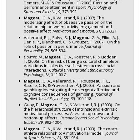
Demers, M.-A., & Rousseau, F. (2008). Passion and
performance attainment in sport.
Psychology of
Sport and Exercise, 9,
373-392
.
Mageau
, G. A., & Vallerand, R. J. (2007). The
moderating effect of obsessive passion on the
relationship between activity engagement and
positive affect.
Motivation and Emotion, 31,
312-321.
Vallerand, R. J., Salvy, S.-J.,
Mageau
, G. A., Elliot, A. J.,
Denis, P., Blanchard, C., & Grouzet, F. (2007). On the
role of passion in performance.
Journal of
Personality, 75,
505-534.
Downie, M.
,
Mageau
, G. A., Koestner, R. & Liodden,
T. (2006). On the risk of being a cultural chameleon:
Variations in collective self-esteem across social
interactions.
Cultural Diversity and Ethnic Minority
Psychology, 12,
541-557.
Mageau
, G. A., Vallerand, R. J., Rousseau, F. L.,
Ratelle, C. F., & Provencher, P. J. (2005). Passion and
gambling: Investigating the divergent affective and
cognitive consequences of gambling.
Journal of
Applied Social Psychology, 35,
100-118.
Guay, F.,
Mageau
, G. A., & Vallerand, R. J. (2003). On
the hierarchical structure of intrinsic and extrinsic
motivational processes: A test of top-down and
bottom-up effects.
Personality and Social Psychology
Bulletin, 29,
992-1004.
Mageau
, G. A., & Vallerand, R. J. (2003). The coach-
athlete relationship: A motivational model.
Journal
of Sports Sciences, 21,
881-954.