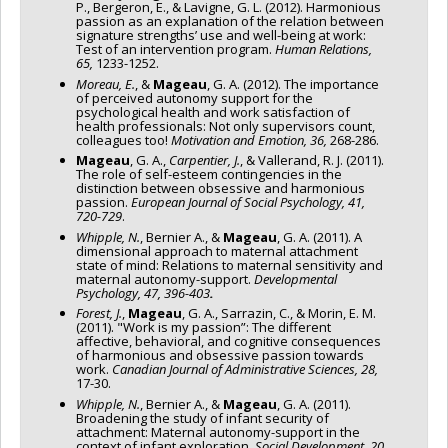
P., Bergeron, E., & Lavigne, G. L. (2012). Harmonious
passion as an explanation of the relation between
signature strengths’ use and well-being at work:
Test of an intervention program.
Human Relations,
65,
1233-1252.
Moreau, E.
, &
Mageau
, G. A. (2012). The importance
of perceived autonomy support for the
psychological health and work satisfaction of
health professionals: Not only supervisors count,
colleagues too!
Motivation and Emotion, 36,
268-286.
Mageau
, G. A.,
Carpentier, J.
, & Vallerand, R. J. (2011).
The role of self-esteem contingencies in the
distinction between obsessive and harmonious
passion.
European Journal of Social Psychology, 41,
720-729
.
Whipple, N.
, Bernier A., &
Mageau
, G. A. (2011). A
dimensional approach to maternal attachment
state of mind: Relations to maternal sensitivity and
maternal autonomy-support.
Developmental
Psychology, 47, 396-403
.
Forest, J.
,
Mageau
, G. A., Sarrazin, C., & Morin, E. M.
(2011). "Work is my passion”: The different
affective, behavioral, and cognitive consequences
of harmonious and obsessive passion towards
work.
Canadian Journal of Administrative Sciences, 28,
17-30.
Whipple, N.
, Bernier A., &
Mageau
, G. A. (2011).
Broadening the study of infant security of
attachment: Maternal autonomy-support in the
context of infant exploration.
Social Development, 20,