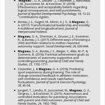
Mageau
,
G. A.,
Lessard
, J.,
Carpentier, J.
,
Robichaud,
J.-M.
, Joussemet, M., & Koestner, R. (2018).
Effectiveness and acceptability beliefs regarding
logical consequences and mild punishments.
Journal of Applied Developmental Psychology, 54,
12-22.
1
Contributions égales.
Bureau, J. S.
, Gagné, M., Morin, A. J. S., &
Mageau
, G.
A. (2017). Transformational leadership and incivility:
A multilevel and longitudinal test.
Journal of
Interpersonal Violence.
Mageau
, G. A., Sherman, A., Grusec, J. E., Koestner,
R., &
Bureau, J. S.
(2017). Different ways of knowing a
child and their relations to mother-reported
autonomy support
.
Social Development, 26,
630-644.
Mageau
, G. A.,
Bureau, J. S.
,
Ranger, F., Allen, M.-P.,
&
Soenens, B. (2016). Parental achievement goals as
determinants of autonomy-supportive and
controlling parenting.
Journal of Child and Family
Studies, 25,
1702-1711.
Carpentier, J.,
&
Mageau
, G. A. (2016). Predicting
sport experience during training: The role of
change-oriented feedback in athletes’ motivation,
self-confidence and needs satisfaction
fluctuations.
Journal of Sport & Exercise Psychology,
38,
45-58
.
Jungert, T., Landry, R., Joussemet, M.,
Mageau
, G. A.,
Gingras, I., & Koestner, R. (2015). Autonomous and
controlled motivation for parenting: Associations
with parent and child outcomes.
Journal of Child and
Family Studies, 24,
1932-1942.