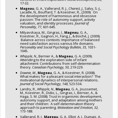
17-32.
Mageau
, G. A., Vallerand, R. J.,
Charest, J.
, Salvy, S.-J.,
Lacaille, N., Bouffard, T. & Koestner, R., (2009). On
the development of harmonious and obsessive
passion: The role of autonomy support, activity
valuation, and identity processes.
Journal of
Personality, 77,
601-645.
Milyavskaya, M., Gingras, I.,
Mageau
, G. A.,
Koestner, R., Gagnon, H., Fang, J., & Boiché, J. (2009).
Balance across contexts: Importance of balanced
need satisfaction across various life domains.
Personality and Social Psychology Bulletin, 35,
1031-
1045
.
Whipple, N.
, Bernier A., &
Mageau
, G. A. (2009).
Attending to the exploration side of infant
attachment: Contributions from self-determination
theory.
Canadian Psychology, 50,
219-229.
Downie, M.
,
Mageau
, G. A., & Koestner, R. (2008).
What makes for a pleasant social interaction? The
motivational dynamics of interpersonal relations.
Journal of Social Psychology, 148,
523-534.
Landry, R.,
Whipple, N.
,
Mageau
, G. A., Joussemet,
M., Koestner, R., Didio, L., Gingras, I., Bernier, A., &
Haga, S. M. (2008). Trust in organismic development,
autonomy support, and adaptation among mothers
and their children: A self-determination theory
approach to parenting.
Motivation and Emotion, 32,
173-188.
Vallerand, R. J.,
Mageau
, G. A., Elliot, A. J., Dumais, A.,