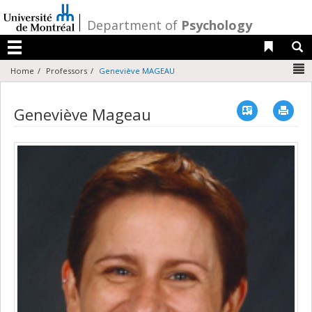
Passer
au
/
Department of
Psychology
contenu
Liens 
R
Menu
N
Home
Professors
Geneviève MAGEAU
Vcard
Imp
Geneviève Mageau