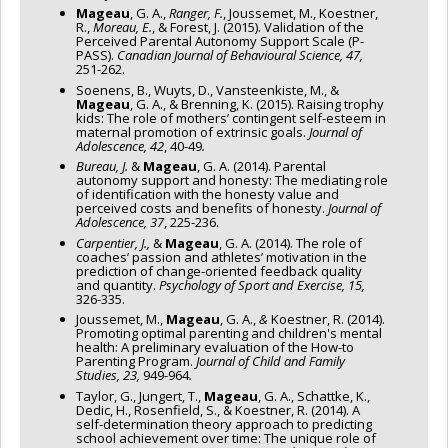
Mageau
, G. A.,
Ranger, F.
, Joussemet, M., Koestner,
R.,
Moreau, E.
, & Forest, J. (2015). Validation of the
Perceived Parental Autonomy Support Scale (P-
PASS).
Canadian Journal of Behavioural Science, 47,
251-262.
Soenens, B., Wuyts, D., Vansteenkiste, M., &
Mageau
, G. A., & Brenning, K. (2015). Raising trophy
kids: The role of mothers’ contingent self-esteem in
maternal promotion of extrinsic goals.
Journal of
Adolescence, 42
, 40-49
.
Bureau, J.
&
Mageau
, G. A. (2014). Parental
autonomy support and honesty: The mediating role
of identification with the honesty value and
perceived costs and benefits of honesty.
Journal of
Adolescence, 37
, 225-236.
Carpentier, J.,
&
Mageau
, G. A. (2014). The role of
coaches’ passion and athletes’ motivation in the
prediction of change-oriented feedback quality
and quantity.
Psychology of Sport and Exercise, 15,
326-335.
Joussemet, M.,
Mageau
, G. A.,
&
Koestner, R. (2014).
Promoting optimal parenting and children's mental
health: A preliminary evaluation of the How-to
Parenting Program.
Journal of Child and Family
Studies, 23,
949-964
.
Taylor, G., Jungert, T.,
Mageau
, G. A., Schattke, K.,
Dedic, H., Rosenfield, S., & Koestner, R. (2014). A
self-determination theory approach to predicting
school achievement over time: The unique role of