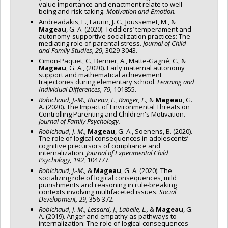
value importance and enactment relate to well-
being and risk-taking.
Motivation and Emotion.
Andreadakis, E., Laurin, J. C., Joussemet, M., &
Mageau
, G. A. (2020). Toddlers’ temperament and
autonomy-supportive socialization practices: The
mediating role of parental stress.
Journal of Child
and Family Studies, 29,
3029-3043.
Cimon-Paquet, C., Bernier, A., Matte-Gagné, C., &
Mageau
, G. A., (2020). Early maternal autonomy
support and mathematical achievement
trajectories during elementary school.
Learning and
Individual Differences, 79,
101855.
Robichaud, J.-M., Bureau, F., Ranger, F.,
&
Mageau
, G.
A. (2020). The Impact of Environmental Threats on
Controlling Parenting and Children's Motivation.
Journal of Family Psychology.
Robichaud, J.-M.,
Mageau
, G. A., Soenens, B. (2020).
The role of logical consequences in adolescents’
cognitive precursors of compliance and
internalization.
Journal of Experimental Child
Psychology, 192,
104777.
Robichaud, J.-M.,
&
Mageau
, G. A. (2020). The
socializing role of logical consequences, mild
punishments and reasoning in rule-breaking
contexts involving multifaceted issues.
Social
Development, 29,
356-372
.
Robichaud, J.-M., Lessard, J., Labelle, L.,
&
Mageau
, G.
A. (2019). Anger and empathy as pathways to
internalization: The role of logical consequences