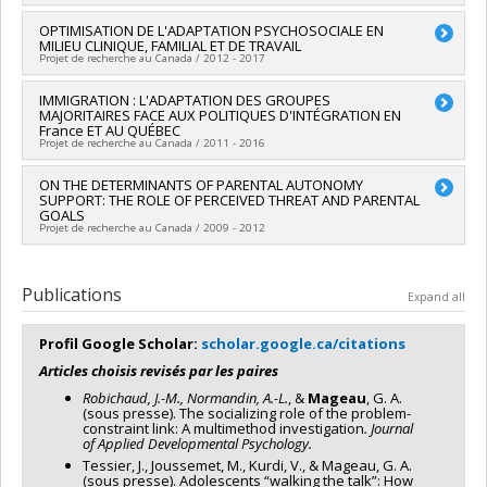
Dufour
,
Richard Koestner
Fonctionnement
Michel Boivin
Funding sources:
IRSC/Instituts de recherche en santé du
Lead researcher :
OPTIMISATION DE L'ADAPTATION PSYCHOSOCIALE EN
Debbie S Moskowitz
,
Richard Koestner
,
Funding sources:
FRQSC/Fonds de recherche du Québec -
Canada
MILIEU CLINIQUE, FAMILIAL ET DE TRAVAIL
David C Zuroff
,
Marylène Gagné
,
Nathalie Houlfort
Société et culture (FQRSC)
Grant programs:
PVXX5647-(MOP) Subvention de
Projet de recherche au Canada / 2012 - 2017
Co-researchers :
Mireille Joussemet
,
Geneviève Mageau
Grant programs:
PV129894-(RG) Programme Regroupements
fonctionnement incluant les subventions de fonctionnement
Funding sources:
FRQSC/Fonds de recherche du Québec -
stratégiques
programmatiques (général)
Lead researcher :
IMMIGRATION : L'ADAPTATION DES GROUPES
Debbie S Moskowitz
,
Richard Koestner
,
Société et culture (FQRSC)
MAJORITAIRES FACE AUX POLITIQUES D'INTÉGRATION EN
David C Zuroff
,
Marylène Gagné
,
Nathalie Houlfort
Grant programs:
PVXXXXXX-(SE) Programme Soutien aux
France ET AU QUÉBEC
Co-researchers :
Mireille Joussemet
,
Geneviève Mageau
Projet de recherche au Canada / 2011 - 2016
équipes de recherche - Stade de développement :
Funding sources:
FRQSC/Fonds de recherche du Québec -
Renouvellement
Société et culture (FQRSC)
Lead researcher :
ON THE DETERMINANTS OF PARENTAL AUTONOMY
Roxane de la Sablonnière
Grant programs:
PVXXXXXX-(SE) Programme Soutien aux
SUPPORT: THE ROLE OF PERCEIVED THREAT AND PARENTAL
Co-researchers :
Geneviève Mageau
,
Donald M Taylor
,
GOALS
équipes de recherche - Stade de développement :
Serge Guimond
,
Michael Dambrun
,
Armelle Nugier
Projet de recherche au Canada / 2009 - 2012
Renouvellement
Funding sources:
FRQSC/Fonds de recherche du Québec -
Société et culture (FQRSC)
Lead researcher :
Geneviève Mageau
Grant programs:
PVXXXXXX-(QF) Appui à des collaborations
Publications
Expand all
inter-Agences FQRSC-ANR
Profil Google Scholar:
scholar.google.ca/citations
Articles choisis revisés par les paires
Robichaud, J.-M., Normandin, A.-L.
, &
Mageau
, G. A.
(sous presse). The socializing role of the problem-
constraint link: A multimethod investigation
.
Journal
of Applied Developmental Psychology.
Tessier, J., Joussemet, M., Kurdi, V., & Mageau, G. A.
(sous presse). Adolescents “walking the talk”: How