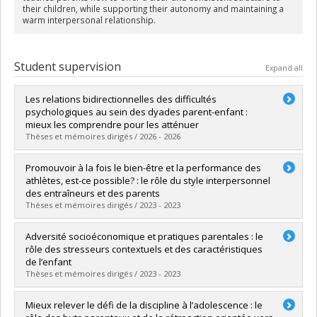
their children, while supporting their autonomy and maintaining a
warm interpersonal relationship.
Student supervision
Expand all
Les relations bidirectionnelles des difficultés
psychologiques au sein des dyades parent-enfant :
mieux les comprendre pour les atténuer
Thèses et mémoires dirigés / 2026 - 2026
Graduate :
Laurendeau-Martin, Juliette
Promouvoir à la fois le bien-être et la performance des
Cycle :
Doctoral
athlètes, est-ce possible? : le rôle du style interpersonnel
Grade :
Ph. D.
des entraîneurs et des parents
Lien vers le document dans Papyrus
Thèses et mémoires dirigés / 2023 - 2023
Graduate :
Lemelin, Emilie
Adversité socioéconomique et pratiques parentales : le
Cycle :
Doctoral
rôle des stresseurs contextuels et des caractéristiques
Grade :
Ph. D.
de l’enfant
Lien vers le document dans Papyrus
Thèses et mémoires dirigés / 2023 - 2023
Graduate :
Labelle, Laurence
Mieux relever le défi de la discipline à l’adolescence : le
Cycle :
Doctoral