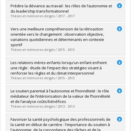
Graduate :
Allen, Marie-Pier
Prédire la déviance au travail : les rôles de l’autonomie et
Cycle :
Doctoral
du leadership transformationnel
Grade :
Ph. D.
Thèses et mémoires dirigés / 2017 - 2017
Lien vers le document dans Papyrus
Graduate :
Bureau, Julien
Vers une meilleure compréhension de la rétroaction
Cycle :
Doctoral
orientée vers le changement : observation objective,
Grade :
Ph. D.
variations quotidiennes et déterminants en contexte
Lien vers le document dans Papyrus
sportif
Thèses et mémoires dirigés / 2015 - 2015
Graduate :
Carpentier, Joëlle
Les relations mères-enfants lorsqu'un enfant enfreint
Cycle :
Doctoral
une règle : étude de l'impact des stratégies visant à
Grade :
Ph. D.
renforcer les règles et du climat interpersonnel
Lien vers le document dans Papyrus
Thèses et mémoires dirigés / 2015 - 2015
Graduate :
Lessard, Joannie
Le soutien parental à l’autonomie et l’honnêteté : le rôle
Cycle :
Doctoral
médiateur de l’intériorisation de la valeur de l’honnêteté
Grade :
Ph. D.
et de l’analyse coûts/bénéfices
Lien vers le document dans Papyrus
Thèses et mémoires dirigés / 2013 - 2013
Graduate :
Bureau, Julien S.
Favoriser la santé psychologique des professionnels de
Cycle :
Master's
la santé en début de carrière : l'importance du soutien à
Grade :
M. Sc.
l'autonomie, de la concordance des tâches et de la