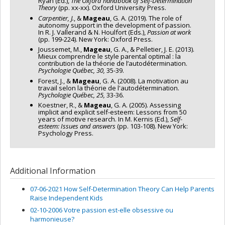
Ryan (Ed.),
The Oxford handbook of Self-Determination
Theory
(pp. xx-xx). Oxford University Press.
Carpentier, J.
, &
Mageau
, G. A. (2019). The role of
autonomy support in the development of passion.
In R. J. Vallerand & N. Houlfort (Eds.),
Passion at work
(pp. 199-224). New York: Oxford Press.
Joussemet, M.,
Mageau
, G. A., & Pelletier, J. E. (2013).
Mieux comprendre le style parental optimal : la
contribution de la théorie de l’autodétermination.
Psychologie Québec, 30,
35-39.
Forest, J., &
Mageau
, G. A. (2008). La motivation au
travail selon la théorie de l'autodétermination.
Psychologie Québec, 25,
33-36.
Koestner, R., &
Mageau
, G. A. (2005). Assessing
implicit and explicit self-esteem: Lessons from 50
years of motive research. In M. Kernis (Ed.),
Self-
esteem: Issues and answers
(pp. 103-108). New York:
Psychology Press.
Additional Information
07-06-2021 How Self-Determination Theory Can Help Parents
Raise Independent Kids
02-10-2006 Votre passion est-elle obsessive ou
harmonieuse?