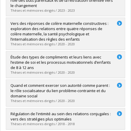
rôle des buts parentaux et de la rétroaction orientée vers
Grade :
Ph. D.
le changement
Lien vers le document dans Papyrus
Thèses et mémoires dirigés / 2023 - 2023
Graduate :
Roy, Mélodie
Vers des réponses de colère maternelle constructives :
Cycle :
Doctoral
exploration des relations entre quatre réponses de
Grade :
Ph. D.
colère maternelle, la santé psychologique et
Lien vers le document dans Papyrus
l’internalisation des règles des enfants
Thèses et mémoires dirigés / 2020 - 2020
Graduate :
Beaudet-Ménard, Marie-Claude
Étude des types de compliments et leurs liens avec
Cycle :
Doctoral
l’estime de soi et les processus motivationnels d’enfants
Grade :
Ph. D.
de 8 à 12 ans
Lien vers le document dans Papyrus
Thèses et mémoires dirigés / 2020 - 2020
Graduate :
Grenier, Fanny
Quand et comment exercer son autorité comme parent :
Cycle :
Doctoral
le rôle socialisateur du lien problème-contrainte et du
Grade :
Ph. D.
domaine social
Lien vers le document dans Papyrus
Thèses et mémoires dirigés / 2020 - 2020
Graduate :
Robichaud, Jean-Michel
Régulation de l'intimité au sein des relations conjugales :
Cycle :
Doctoral
vers des stratégies plus optimales
Grade :
Ph. D.
Thèses et mémoires dirigés / 2018 - 2018
Lien vers le document dans Papyrus