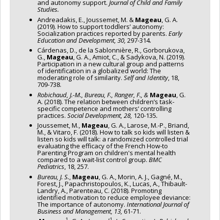
and autonomy support.
Journal of Child and Family
Studies.
Andreadakis, E., Joussemet, M. &
Mageau
, G. A.
(2019). How to support toddlers’ autonomy:
Socialization practices reported by parents.
Early
Education and Development, 30,
297-314
.
Cárdenas, D., de la Sablonnière, R., Gorborukova,
G.,
Mageau
, G. A., Amiot, C., & Sadykova, N. (2019).
Participation in a new cultural group and patterns
of identification in a globalized world: The
moderating role of similarity.
Self and Identity
, 18,
709-738.
Robichaud, J.-M.,
Bureau, F., Ranger, F., &
Mageau
, G.
A. (2018). The relation between children’s task-
specific competence and mothers’ controlling
practices.
Social Development, 28,
120-135
.
Joussemet, M.,
Mageau
, G. A., Larose, M.-P., Briand,
M., & Vitaro, F. (2018). How to talk so kids will listen &
listen so kids will talk: a randomized controlled trial
evaluating the efficacy of the French How-to
Parenting Program on children's mental health
compared to a wait-list control group.
BMC
Pediatrics
, 18, 257.
Bureau, J. S.
,
Mageau
, G. A., Morin, A. J., Gagné, M.,
Forest, J., Papachristopoulos, K., Lucas, A., Thibault-
Landry, A., Parenteau, C. (2018). Promoting
identified motivation to reduce employee deviance:
The importance of autonomy.
International Journal of
Business and Management, 13,
61-71.
1
1