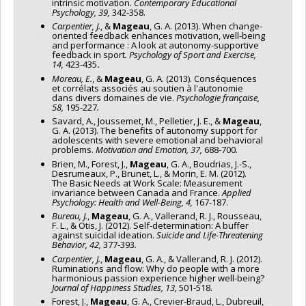
intrinsic motivation.
Contemporary Educational
Psychology, 39,
342-358.
Carpentier, J.
, &
Mageau
, G. A. (2013). When change-
oriented feedback enhances motivation, well-being
and performance : A look at autonomy-supportive
feedback in sport
.
Psychology of Sport and Exercise,
14,
423-435
.
Moreau, E.
, &
Mageau
, G. A. (2013). Conséquences
et corrélats associés au soutien à l'autonomie
dans divers domaines de vie.
Psychologie française,
58,
195-227
.
Savard, A., Joussemet, M., Pelletier, J. E., &
Mageau
,
G. A. (2013). The benefits of autonomy support for
adolescents with severe emotional and behavioral
problems.
Motivation and Emotion, 37,
688-700
.
Brien, M., Forest, J.,
Mageau
, G. A., Boudrias, J.-S.,
Desrumeaux, P., Brunet, L., & Morin, E. M. (2012).
The Basic Needs at Work Scale: Measurement
invariance between Canada and France.
Applied
Psychology: Health and Well-Being, 4,
167-187.
Bureau, J.
,
Mageau
, G. A., Vallerand, R. J., Rousseau,
F. L., & Otis, J. (2012). Self-determination: A buffer
against suicidal ideation.
Suicide and Life-Threatening
Behavior, 42,
377-393
.
Carpentier, J.
,
Mageau
, G. A., & Vallerand, R. J. (2012).
Ruminations and flow: Why do people with a more
harmonious passion experience higher well-being?
Journal of Happiness Studies, 13,
501-518.
Forest, J.,
Mageau
, G. A., Crevier-Braud, L., Dubreuil,