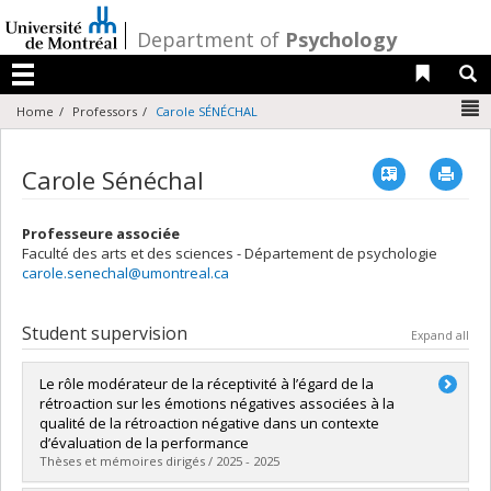
Passer
au
/
Department of
Psychology
contenu
Liens 
R
Menu
N
Home
Professors
Carole SÉNÉCHAL
Vcard
Imp
Carole Sénéchal
Professeure associée
Faculté des arts et des sciences - Département de psychologie
carole.senechal@umontreal.ca
Student supervision
Expand all
Le rôle modérateur de la réceptivité à l’égard de la
rétroaction sur les émotions négatives associées à la
qualité de la rétroaction négative dans un contexte
d’évaluation de la performance
Thèses et mémoires dirigés / 2025 - 2025