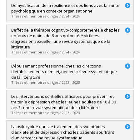
Graduate :
Courchesne, Julie
Démystification de la résilience et des liens avec la santé
Cycle :
Doctoral
psychologique en contexte organisationnel
Grade :
Ph. D.
Thèses et mémoires dirigés / 2024 - 2024
Lien vers le document dans Papyrus
Graduate :
Le Boeuf, Élodie
L’effet de la thérapie cognitivo-comportementale chez les
Cycle :
Doctoral
enfants de moins de 6 ans qui ont été victimes
Grade :
Ph. D.
d’agression sexuelle : une revue systématique de la
Lien vers le document dans Papyrus
littérature
Thèses et mémoires dirigés / 2024 - 2024
Graduate :
Blanchet Hamel, Alice
L'épuisement professionnel chez les directions
Cycle :
Master's
d'établissements d'enseignement : revue systématique
Grade :
M. Sc.
de la littérature
Lien vers le document dans Papyrus
Thèses et mémoires dirigés / 2023 - 2023
Graduate :
Boily Legris, Florence
Les interventions sont-elles efficaces pour prévenir et
Cycle :
Master's
traiter la dépression chez les jeunes adultes de 18 à 30
Grade :
M. Sc.
ans? : une revue systématique de la littérature
Lien vers le document dans Papyrus
Thèses et mémoires dirigés / 2023 - 2023
Graduate :
Sina, Gladys
La psilocybine dans le traitement des symptômes
Cycle :
Master's
d’anxiété et de dépression chez les patients souffrant
Grade :
M. Sc.
d’un cancer : une revue systématique