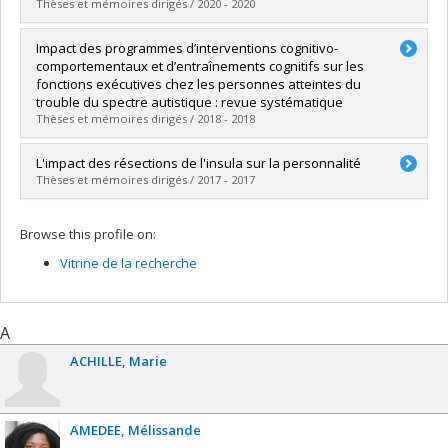
Lien vers le document dans Papyrus
Thèses et mémoires dirigés / 2020 - 2020
Graduate :
Le Boeuf, Élodie
Impact des programmes d’interventions cognitivo-
Cycle :
Master's
comportementaux et d’entraînements cognitifs sur les
Grade :
M.A.
fonctions exécutives chez les personnes atteintes du
Lien vers le document dans Papyrus
trouble du spectre autistique : revue systématique
Thèses et mémoires dirigés / 2018 - 2018
Graduate :
Bourgeois, Marianne
L'impact des résections de l'insula sur la personnalité
Cycle :
Doctoral
Thèses et mémoires dirigés / 2017 - 2017
Grade :
D. Psy.
Lien vers le document dans Papyrus
Graduate :
Hebert-Seropian, Benjamin
Browse this profile on:
Cycle :
Master's
Grade :
M. Sc.
Vitrine de la recherche
Lien vers le document dans Papyrus
A
ACHILLE
Marie
AMEDEE
Mélissande