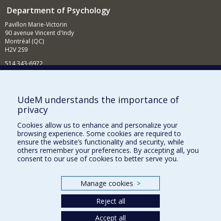
Department of Psychology
Pavillon Marie-Victorin
90 avenue Vincent d'Indy
Montréal (QC)
H2V 2S9
514 343-6972
News and Activities (French)
Supporting the Department
UdeM understands the importance of
privacy
NEED HELP?
Cookies allow us to enhance and personalize your
Sitemap
browsing experience. Some cookies are required to
Report a problem
ensure the website’s functionality and security, while
others remember your preferences. By accepting all, you
Accessibility
consent to our use of cookies to better serve you.
FACULTY OF ARTS AND SCIENCE
Manage cookies
>
Our Departments and Schools
Reject all
Our Centres
Accept all
Programs and Courses in our Faculty