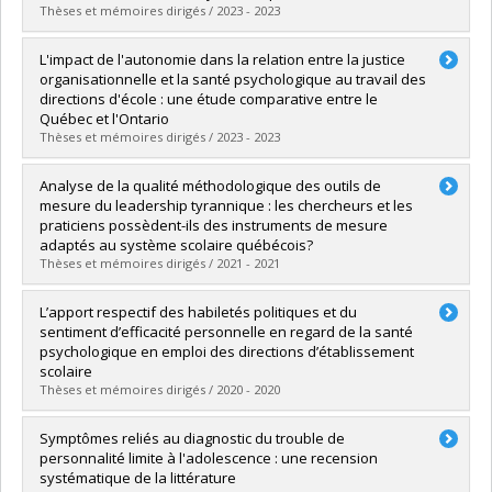
Lien vers le document dans Papyrus
Thèses et mémoires dirigés / 2023 - 2023
Graduate :
Bisson, Maëlle
L'impact de l'autonomie dans la relation entre la justice
Cycle :
Master's
organisationnelle et la santé psychologique au travail des
Grade :
M. Sc.
directions d'école : une étude comparative entre le
Lien vers le document dans Papyrus
Québec et l'Ontario
Thèses et mémoires dirigés / 2023 - 2023
Graduate :
Bewa, Carène Noëlla
Analyse de la qualité méthodologique des outils de
Cycle :
Doctoral
mesure du leadership tyrannique : les chercheurs et les
Grade :
Ph. D.
praticiens possèdent-ils des instruments de mesure
Lien vers le document dans Papyrus
adaptés au système scolaire québécois?
Thèses et mémoires dirigés / 2021 - 2021
Graduate :
Veilleux Deschênes, Joelle
L’apport respectif des habiletés politiques et du
Cycle :
Doctoral
sentiment d’efficacité personnelle en regard de la santé
Grade :
D. Psy.
psychologique en emploi des directions d’établissement
Lien vers le document dans Papyrus
scolaire
Thèses et mémoires dirigés / 2020 - 2020
Graduate :
Bergeron Bonnelly, Laura
Symptômes reliés au diagnostic du trouble de
Cycle :
Doctoral
personnalité limite à l'adolescence : une recension
Grade :
Ph. D.
systématique de la littérature