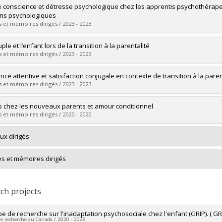
uate :
Cournoyer, Alexandra
e conscience et détresse psychologique chez les apprentis psychothérapeut
 :
Doctoral
ns psychologiques
 :
Ph. D.
 et mémoires dirigés / 2023 - 2023
vers le document dans Papyrus
uate :
Renault, Robin
ple et l’enfant lors de la transition à la parentalité
 :
Master's
 et mémoires dirigés / 2023 - 2023
 :
M. Sc.
vers le document dans Papyrus
uate :
Laniel, Sophie
nce attentive et satisfaction conjugale en contexte de transition à la paren
 :
Doctoral
 et mémoires dirigés / 2023 - 2023
 :
Ph. D.
vers le document dans Papyrus
uate :
Morin, Laurence
s chez les nouveaux parents et amour conditionnel
 :
Doctoral
 et mémoires dirigés / 2020 - 2020
 :
Ph. D.
vers le document dans Papyrus
uate :
Cournoyer, Alexandra
ux dirigés
 :
Master's
 :
M. Sc.
s et mémoires dirigés
vers le document dans Papyrus
ch projects
e de recherche sur l'inadaptation psychosociale chez l'enfant (GRIP). ( GR
de recherche au Canada / 2020 - 2028