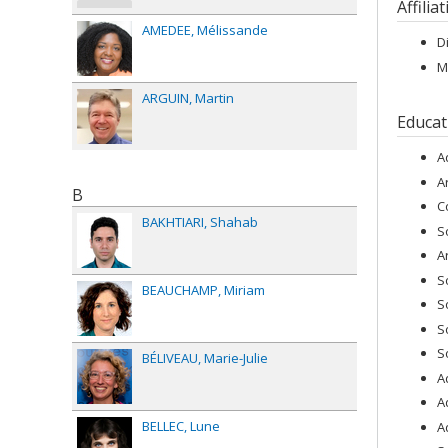
Affilia
AMEDEE
Mélissande
D
M
ARGUIN
Martin
Educat
A
A
B
C
BAKHTIARI
Shahab
S
A
S
BEAUCHAMP
Miriam
S
S
S
BÉLIVEAU
Marie-Julie
A
A
BELLEC
Lune
A