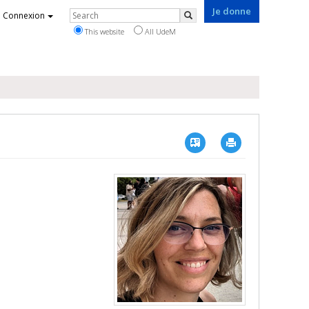
Je donne
Rechercher
Connexion
Search
This website
All UdeM
Vcard
Imprimer