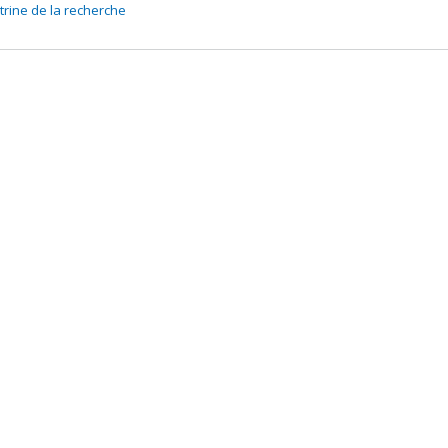
 programs:
PVXXXXXX-(PHSPZ) Subvention de démarrage
itrine de la recherche