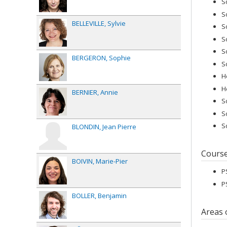
S
S
BELLEVILLE
Sylvie
S
S
S
BERGERON
Sophie
S
H
H
BERNIER
Annie
S
S
S
BLONDIN
Jean Pierre
Cours
BOIVIN
Marie-Pier
P
P
BOLLER
Benjamin
Areas 