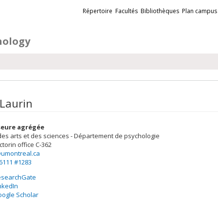
Liens
Répertoire
Facultés
Bibliothèques
Plan campus
externes
hology
 Laurin
seure agrégée
des arts et des sciences - Département de psychologie
ctorin
office C-362
@umontreal.ca
-6111 #1283
esearchGate
nkedIn
ogle Scholar