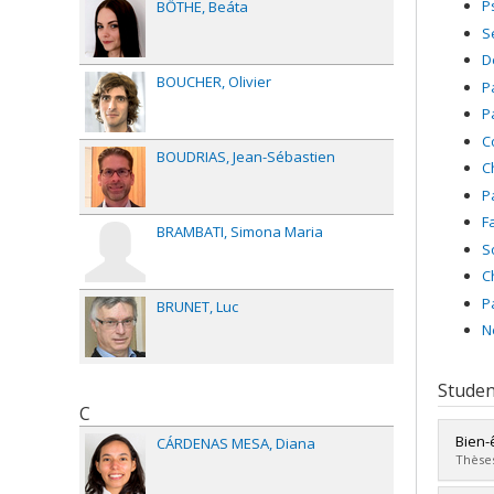
P
BŐTHE
Beáta
S
D
BOUCHER
Olivier
P
P
C
BOUDRIAS
Jean-Sébastien
C
P
F
BRAMBATI
Simona Maria
S
C
P
BRUNET
Luc
N
Studen
C
Bien-
CÁRDENAS MESA
Diana
Thèses