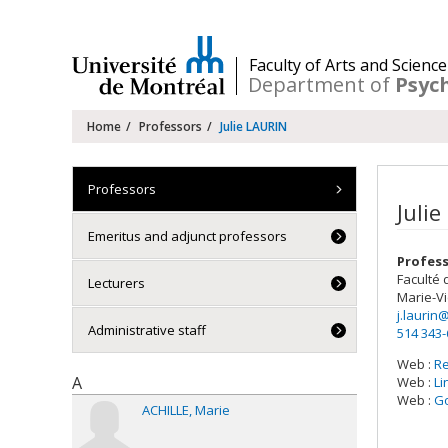
Passer
au
contenu
/
Faculty of Arts and Science
Department of
Psyc
Navigation
Home
Professors
Julie LAURIN
principale
Professors
Julie
Emeritus and adjunct professors
Profes
Faculté 
Lecturers
Marie-Vi
j.laurin
Administrative staff
514 343
Web :
R
A
Web :
Li
Web :
Go
ACHILLE
Marie