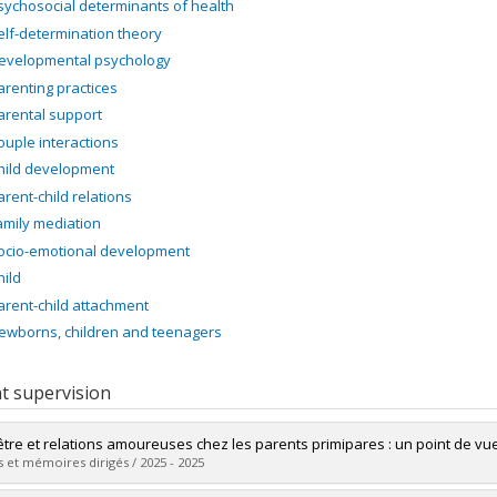
sychosocial determinants of health
elf-determination theory
evelopmental psychology
arenting practices
arental support
ouple interactions
hild development
arent-child relations
amily mediation
ocio-emotional development
hild
arent-child attachment
ewborns, children and teenagers
t supervision
être et relations amoureuses chez les parents primipares : un point de vue
 et mémoires dirigés / 2025 - 2025