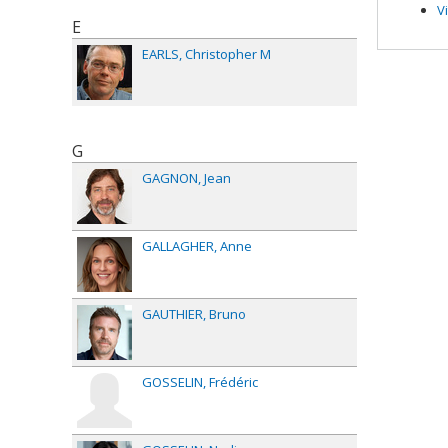
Grant
V
E
EARLS
Christopher M
G
GAGNON
Jean
GALLAGHER
Anne
GAUTHIER
Bruno
GOSSELIN
Frédéric