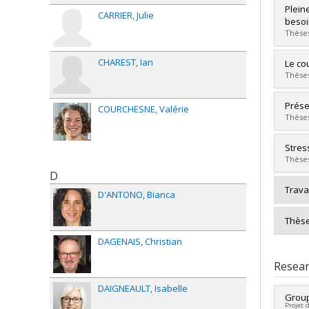
Grad
Plein
CARRIER
Julie
Cycle
besoi
Grade
Thèses
Lien 
CHAREST
Ian
Grad
Le cou
Cycle
Thèses
Grade
Lien 
Grad
Prése
COURCHESNE
Valérie
Cycle
Thèses
Grade
Lien 
Grad
Stres
Cycle
Thèses
Grade
D
Lien 
Grad
Trava
D'ANTONO
Bianca
Cycle
Grade
Thèse
Lien 
DAGENAIS
Christian
Resear
DAIGNEAULT
Isabelle
Group
Projet 