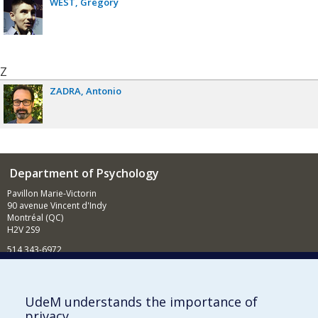
WEST
Gregory
Z
ZADRA
Antonio
Department of Psychology
Pavillon Marie-Victorin
90 avenue Vincent d'Indy
Montréal (QC)
H2V 2S9
514 343-6972
News and Activities (French)
Supporting the Department
UdeM understands the importance of
privacy