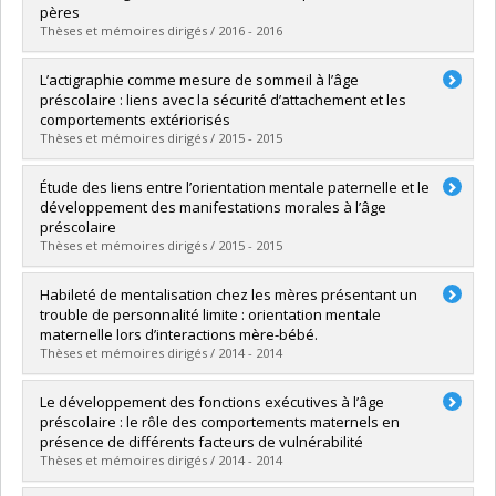
Grade :
Ph. D.
pères
Lien vers le document dans Papyrus
Thèses et mémoires dirigés / 2016 - 2016
Graduate :
Hertz, Sarah
L’actigraphie comme mesure de sommeil à l’âge
Cycle :
Master's
préscolaire : liens avec la sécurité d’attachement et les
Grade :
M. Sc.
comportements extériorisés
Lien vers le document dans Papyrus
Thèses et mémoires dirigés / 2015 - 2015
Graduate :
Bélanger, Marie-Ève
Étude des liens entre l’orientation mentale paternelle et le
Cycle :
Doctoral
développement des manifestations morales à l’âge
Grade :
Ph. D.
préscolaire
Lien vers le document dans Papyrus
Thèses et mémoires dirigés / 2015 - 2015
Graduate :
Gagné, Christine
Habileté de mentalisation chez les mères présentant un
Cycle :
Doctoral
trouble de personnalité limite : orientation mentale
Grade :
D. Psy.
maternelle lors d’interactions mère-bébé.
Lien vers le document dans Papyrus
Thèses et mémoires dirigés / 2014 - 2014
Graduate :
Marcoux, Andrée-Anne
Le développement des fonctions exécutives à l’âge
Cycle :
Master's
préscolaire : le rôle des comportements maternels en
Grade :
M. Sc.
présence de différents facteurs de vulnérabilité
Thèses et mémoires dirigés / 2014 - 2014
Lien vers le document dans Papyrus