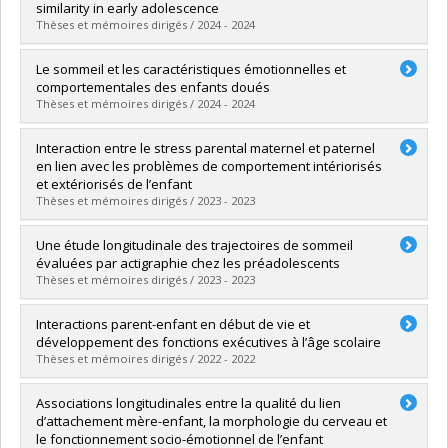
Cycle :
Doctoral
similarity in early adolescence
Grade :
Ph. D.
Thèses et mémoires dirigés / 2024 - 2024
Lien vers le document dans Papyrus
Graduate :
Leclerc, Gabrielle
Le sommeil et les caractéristiques émotionnelles et
Cycle :
Master's
comportementales des enfants doués
Grade :
M. Sc.
Thèses et mémoires dirigés / 2024 - 2024
Lien vers le document dans Papyrus
Graduate :
Bastien, Laurianne
Interaction entre le stress parental maternel et paternel
Cycle :
Doctoral
en lien avec les problèmes de comportement intériorisés
Grade :
Ph. D.
et extériorisés de l’enfant
Lien vers le document dans Papyrus
Thèses et mémoires dirigés / 2023 - 2023
Graduate :
Lapolice Thériault, Rose
Une étude longitudinale des trajectoires de sommeil
Cycle :
Master's
évaluées par actigraphie chez les préadolescents
Grade :
M. Sc.
Thèses et mémoires dirigés / 2023 - 2023
Lien vers le document dans Papyrus
Graduate :
Boatswain-Jacques, Anna-Francesca
Interactions parent-enfant en début de vie et
Cycle :
Master's
développement des fonctions exécutives à l’âge scolaire
Grade :
M. Sc.
Thèses et mémoires dirigés / 2022 - 2022
Lien vers le document dans Papyrus
Graduate :
Regueiro, Sophie
Associations longitudinales entre la qualité du lien
Cycle :
Doctoral
d’attachement mère-enfant, la morphologie du cerveau et
Grade :
Ph. D.
le fonctionnement socio-émotionnel de l’enfant