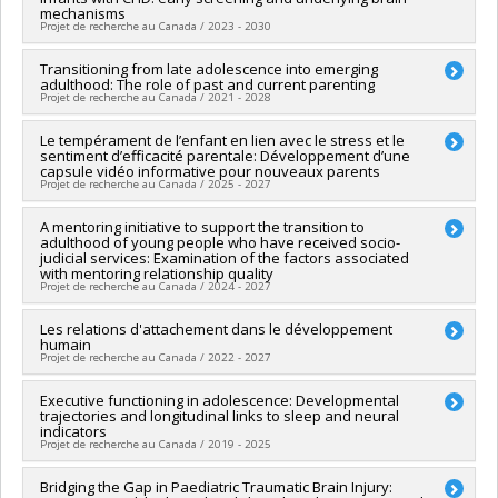
Co-researchers :
Annie Bernier
,
Isabelle Archambault
,
Marie-
mechanisms
Julie Béliveau
,
Simon Larose
,
Georges Tarabulsy
,
Vincent
Projet de recherche au Canada / 2023 - 2030
Bégin
Funding sources:
CRSH/Conseil de recherches en sciences
Lead researcher :
Transitioning from late adolescence into emerging
Anne Gallagher
humaines du Canada
adulthood: The role of past and current parenting
Co-researchers :
Annie Bernier
,
Miriam Beauchamp
,
Nancy
Projet de recherche au Canada / 2021 - 2028
Grant programs:
PVX99097-Subvention de développement de
Poirier
,
Elana Pinchefsky
,
Guillaume Dumas
partenariat
Funding sources:
IRSC/Instituts de recherche en santé du
Lead researcher :
Le tempérament de l’enfant en lien avec le stress et le
Annie Bernier
Canada
sentiment d’efficacité parentale: Développement d’une
Co-researchers :
Marie-Hélène Véronneau-McArdle
Grant programs:
PVXXXXXX-(PJT) Subvention Projet
capsule vidéo informative pour nouveaux parents
Funding sources:
CRSH/Conseil de recherches en sciences
Projet de recherche au Canada / 2025 - 2027
humaines du Canada
Grant programs:
PVXXXXXX-Subvention Savoir
Funding sources:
A mentoring initiative to support the transition to
CRSH/Conseil de recherches en sciences
adulthood of young people who have received socio-
humaines du Canada
judicial services: Examination of the factors associated
Grant programs:
PV153480-Subventions de développement
with mentoring relationship quality
Savoir
Projet de recherche au Canada / 2024 - 2027
Lead researcher :
Les relations d'attachement dans le développement
Nathalie Fontaine
humain
Co-researchers :
Annie Bernier
,
Isabelle Archambault
,
Marie-
Projet de recherche au Canada / 2022 - 2027
Julie Béliveau
,
Simon Larose
,
Georges Tarabulsy
Funding sources:
CRSH/Conseil de recherches en sciences
Lead researcher :
Executive functioning in adolescence: Developmental
Annie Bernier
humaines du Canada
trajectories and longitudinal links to sleep and neural
Co-researchers :
Georges Tarabulsy
,
Chantal Cyr
,
Célia
Grant programs:
PV153480-Subventions de développement
indicators
Matte-Gagné
Projet de recherche au Canada / 2019 - 2025
Savoir
Funding sources:
FRQSC/Fonds de recherche du Québec -
Société et culture (FQRSC)
Lead researcher :
Bridging the Gap in Paediatric Traumatic Brain Injury:
Annie Bernier