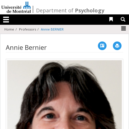
Passer
au
/
Department of
Psychology
contenu
Liens 
R
Menu
N
Home
Professors
Annie BERNIER
Vcard
Imp
Annie Bernier