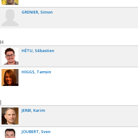
GRENIER
Simon
H
HÉTU
Sébastien
HIGGS
Tamsin
J
JERBI
Karim
JOUBERT
Sven