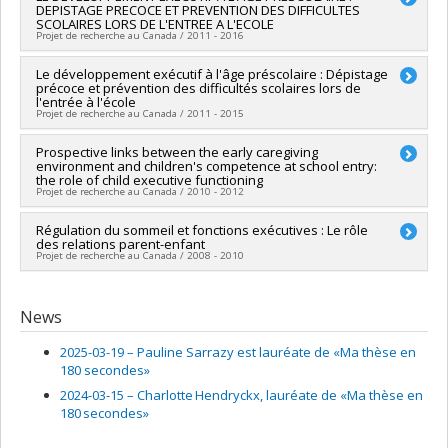
Annie Bernier
,
Michelle McKerral
,
Marc Schoenwiesner
,
DEPISTAGE PRECOCE ET PREVENTION DES DIFFICULTES
SCOLAIRES LORS DE L'ENTREE A L'ECOLE
Dave Saint-Amour
,
Hugo Théoret
,
Jacques Bergeron
,
Jean-
Projet de recherche au Canada / 2011 - 2016
Paul Guillemot
,
Michael J. L. Sullivan
,
Julio C. Martinez-Trujillo
Funding sources:
FRQS/Fonds de recherche du Québec -
Lead researcher :
Le développement exécutif à l'âge préscolaire : Dépistage
Annie Bernier
Santé (FRSQ)
précoce et prévention des difficultés scolaires lors de
Co-researchers :
Miriam Beauchamp
Grant programs:
PVXXXXXX-Subvention de groupe de
l'entrée à l'école
Funding sources:
FRQSC/Fonds de recherche du Québec -
recherche
Projet de recherche au Canada / 2011 - 2015
Société et culture (FQRSC)
Grant programs:
PVXXXXXX-(AC) Action concertée : Prog de
Prospective links between the early caregiving
rech sur la persévérance et la réussite scolaires
environment and children's competence at school entry:
the role of child executive functioning
Projet de recherche au Canada / 2010 - 2012
Lead researcher :
Régulation du sommeil et fonctions exécutives : Le rôle
Annie Bernier
des relations parent-enfant
Projet de recherche au Canada / 2008 - 2010
Lead researcher :
Annie Bernier
News
2025-03-19 –
Pauline Sarrazy est lauréate de «Ma thèse en
180 secondes»
2024-03-15 –
Charlotte Hendryckx, lauréate de «Ma thèse en
180 secondes»