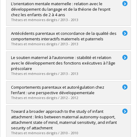
Graduate :
Rochette, Émilie
L’orientation mentale maternelle : relation avec le
Cycle :
Doctoral
développement du langage et de la théorie de l’esprit
Grade :
Ph. D.
chez les enfants de 2 à 4 ans
Thèses et mémoires dirigés / 2013 - 2013
Lien vers le document dans Papyrus
Graduate :
Laranjo, Jessica
Antécédents parentaux et concordance de la qualité des
Cycle :
Doctoral
comportements interactifs maternels et paternels
Grade :
Ph. D.
Thèses et mémoires dirigés / 2013 - 2013
Lien vers le document dans Papyrus
Graduate :
Deschênes, Marie
Le soutien maternel à l’autonomie : stabilité et relation
Cycle :
Master's
avec le développement des fonctions exécutives à l'âge
Grade :
M. Sc.
préscolaire
Thèses et mémoires dirigés / 2013 - 2013
Lien vers le document dans Papyrus
Graduate :
Matte-Gagné, Célia
Comportements parentaux et autorégulation chez
Cycle :
Doctoral
l’enfant : une perspective développementale
Grade :
Ph. D.
Thèses et mémoires dirigés / 2012 - 2012
Lien vers le document dans Papyrus
Graduate :
Bordeleau, Stéphanie
Toward a broader approach to the study of infant
Cycle :
Doctoral
attachment : links between maternal autonomy-support,
Grade :
Ph. D.
attachment state of mind, maternal sensitivity, and infant
security of attachment
Lien vers le document dans Papyrus
Thèses et mémoires dirigés / 2010 - 2010