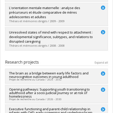
Graduate :
Whipple, Natasha
L'orientation mentale maternelle : analyse des
Cycle :
Doctoral
précurseurs et étude comparative de mères
Grade :
Ph. D.
adolescentes et adultes
Thèses et mémoires dirigés / 2009 - 2009
Lien vers le document dans Papyrus
Graduate :
Demers, Isabelle
Unresolved states of mind with respect to attachment :
Cycle :
Doctoral
developmental significance, subtypes, and relations to
Grade :
Ph. D.
disrupted caregiving
Thèses et mémoires dirigés / 2008 - 2008
Lien vers le document dans Papyrus
Graduate :
Ballen, Natasha
Cycle :
Doctoral
Research projects
Expand all
Grade :
Ph. D.
Lien vers le document dans Papyrus
The brain as a bridge between early life factors and
neurocognitive outcomes in young adulthood
Projet de recherche au Canada / 2025 - 2032
Funding sources:
Opening pathways: Supporting youth transitioning to
CRSNG/Conseil de recherches en sciences
adulthood after a socio-judicial journey or at risk of
naturelles et génie du Canada (CRSNG)
homelessness
Grant programs:
PVX20965-(RGP) Programme de subvention à
Projet de recherche au Canada / 2026 - 2030
la découverte individuelle ou de groupe
Lead researcher :
Executive functioning and parent-child relationship in
Nathalie Fontaine
infants with CHD: early screening and underlying brain