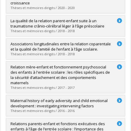
Lien vers le document dans Papyrus
croissance
Thèses et mémoires dirigés / 2020 - 2020
Graduate :
Cimon-Paquet, Catherine
La qualité de la relation parent-enfant suite à un
Cycle :
Master's
traumatisme crânio-cérébral léger à l’âge préscolaire
Grade :
M. Sc.
Thèses et mémoires dirigés / 2018 - 2018
Lien vers le document dans Papyrus
Graduate :
Lalonde, Gabrielle
Associations longitudinales entre la relation coparentale
Cycle :
Doctoral
et la qualité de l’amitié de l’enfant à l’âge scolaire.
Grade :
Ph. D.
Thèses et mémoires dirigés / 2018 - 2018
Lien vers le document dans Papyrus
Graduate :
Perrier, Rachel
Relation mère-enfant et fonctionnement psychosocial
Cycle :
Master's
des enfants à l'entrée scolaire : les rôles spécifiques de
Grade :
M. Sc.
la sécurité d’attachement et des comportements
Lien vers le document dans Papyrus
maternels
Thèses et mémoires dirigés / 2017 - 2017
Graduate :
Sirois, Marie-Soleil
Maternal history of early adversity and child emotional
Cycle :
Master's
development : investigating intervening factors
Grade :
M. Sc.
Thèses et mémoires dirigés / 2016 - 2016
Lien vers le document dans Papyrus
Graduate :
Bouvette-Turcot, Andrée-Anne
Relations parents-enfant et fonctions exécutives des
Cycle :
Doctoral
enfants à l’âge de l’entrée scolaire : l’importance des