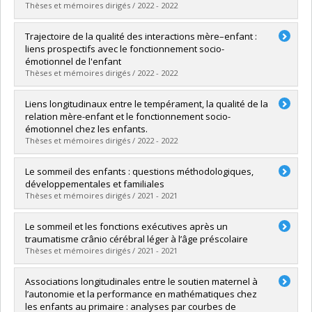
Lien vers le document dans Papyrus
Thèses et mémoires dirigés / 2022 - 2022
Graduate :
Leblanc, Elizabel
Trajectoire de la qualité des interactions mère–enfant :
Cycle :
Doctoral
liens prospectifs avec le fonctionnement socio-
Grade :
Ph. D.
émotionnel de l'enfant
Lien vers le document dans Papyrus
Thèses et mémoires dirigés / 2022 - 2022
Graduate :
Marquis-Brideau, Camille
Liens longitudinaux entre le tempérament, la qualité de la
Cycle :
Master's
relation mère-enfant et le fonctionnement socio-
Grade :
M. Sc.
émotionnel chez les enfants.
Lien vers le document dans Papyrus
Thèses et mémoires dirigés / 2022 - 2022
Graduate :
Sirois, Marie-Soleil
Le sommeil des enfants : questions méthodologiques,
Cycle :
Doctoral
développementales et familiales
Grade :
Ph. D.
Thèses et mémoires dirigés / 2021 - 2021
Lien vers le document dans Papyrus
Graduate :
Tétreault, Émilie
Le sommeil et les fonctions exécutives après un
Cycle :
Doctoral
traumatisme crânio cérébral léger à l’âge préscolaire
Grade :
Ph. D.
Thèses et mémoires dirigés / 2021 - 2021
Lien vers le document dans Papyrus
Graduate :
Landry-Roy, Catherine
Associations longitudinales entre le soutien maternel à
Cycle :
Doctoral
l’autonomie et la performance en mathématiques chez
Grade :
Ph. D.
les enfants au primaire : analyses par courbes de