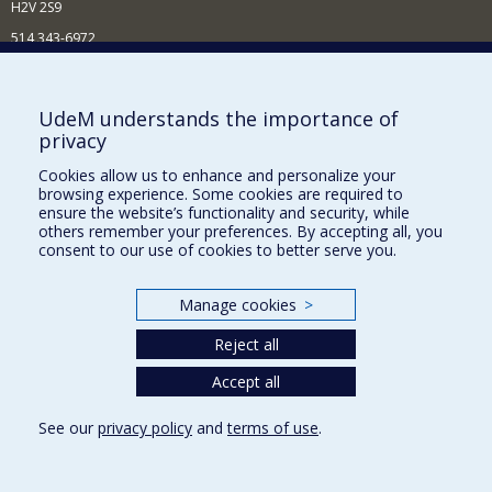
H2V 2S9
514 343-6972
Nouvelles et événements
Comment soutenir le Département?
UdeM understands the importance of
privacy
BESOIN D'AIDE?
Cookies allow us to enhance and personalize your
Plan du site
browsing experience. Some cookies are required to
Signaler une erreur
ensure the website’s functionality and security, while
others remember your preferences. By accepting all, you
Accessibilité
consent to our use of cookies to better serve you.
FACULTÉ DES ARTS ET DES SCIENCES
Manage cookies
>
Nos départements et écoles
Reject all
Nos centres d'études
Nos programmes et cours
Accept all
See our
privacy policy
and
terms of use
.
Privacy
Terms of use