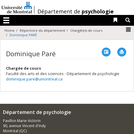
Passer
au
/
Département de
psychologie
contenu
Liens 
R
Menu
N
Home
Répertoire du département
Chargé(e)s de cours
Dominique PARÉ
Vcard
Imp
Dominique Paré
Chargée de cours
Faculté des arts et des sciences - Département de psychologie
dominique.pare@umontreal.ca
Département de psychologie
Pavillon Marie-Victorin
90, avenue Vincent d'Indy
Montréal (QC)