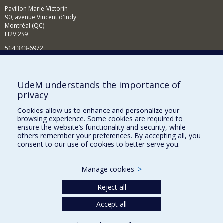
Pavillon Marie-Victorin
90, avenue Vincent d'Indy
Montréal (QC)
H2V 2S9
514 343-6972
Nouvelles et événements
Comment soutenir le Département?
UdeM understands the importance of
privacy
BESOIN D'AIDE?
Cookies allow us to enhance and personalize your
Plan du site
browsing experience. Some cookies are required to
Signaler une erreur
ensure the website’s functionality and security, while
others remember your preferences. By accepting all, you
Accessibilité
consent to our use of cookies to better serve you.
FACULTÉ DES ARTS ET DES SCIENCES
Manage cookies
>
Nos départements et écoles
Reject all
Nos centres d'études
Nos programmes et cours
Accept all