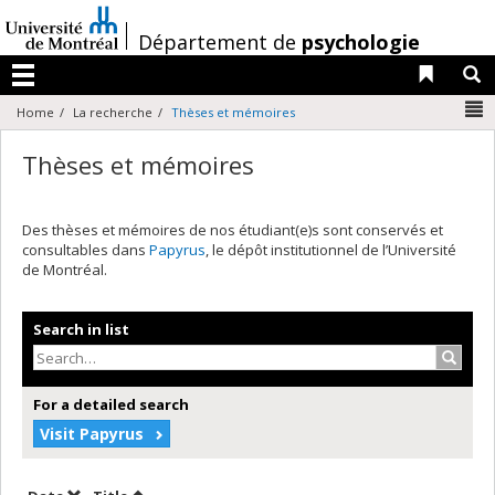
Passer
au
/
Département de
psychologie
contenu
Liens 
R
Menu
N
Home
La recherche
Thèses et mémoires
Thèses et mémoires
Des thèses et mémoires de nos étudiant(e)s sont conservés et
consultables dans
Papyrus
, le dépôt institutionnel de l’Université
de Montréal.
Search in list
Search
For a detailed search
Visit Papyrus