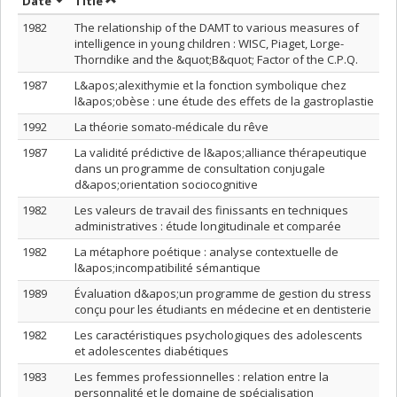
Sort by date in ascending order
Sort by title in ascending order
Date
Title
1982
The relationship of the DAMT to various measures of
intelligence in young children : WISC, Piaget, Lorge-
Thorndike and the &quot;B&quot; Factor of the C.P.Q.
1987
L&apos;alexithymie et la fonction symbolique chez
l&apos;obèse : une étude des effets de la gastroplastie
1992
La théorie somato-médicale du rêve
1987
La validité prédictive de l&apos;alliance thérapeutique
dans un programme de consultation conjugale
d&apos;orientation sociocognitive
1982
Les valeurs de travail des finissants en techniques
administratives : étude longitudinale et comparée
1982
La métaphore poétique : analyse contextuelle de
l&apos;incompatibilité sémantique
1989
Évaluation d&apos;un programme de gestion du stress
conçu pour les étudiants en médecine et en dentisterie
1982
Les caractéristiques psychologiques des adolescents
et adolescentes diabétiques
1983
Les femmes professionnelles : relation entre la
personnalité et le domaine de spécialisation