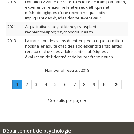
2015
Donation vivante de rein: trajectoire de transplantation,
expérience relationnelle et enjeux éthiques et
méthodologiques d’une recherche qualitative
impliquant des dyades donneur-receveur
2021
A qualitative study of kidney transplant
recipients&apos; psychosocial health
2013
La transition des soins du milieu pédiatrique au milieu
hospitalier adulte chez des adolescents transplantés
rénaux et chez des adolescents diabétiques :
évaluation de l’identité et de l’autodétermination
Number of results :
2018
Page
.
Page
Page
Page
Page
Page
Page
Page
Page
Page
Next
1
2
3
4
5
6
7
8
9
10
Current
page
page.
20 results per page
Département de psychologie