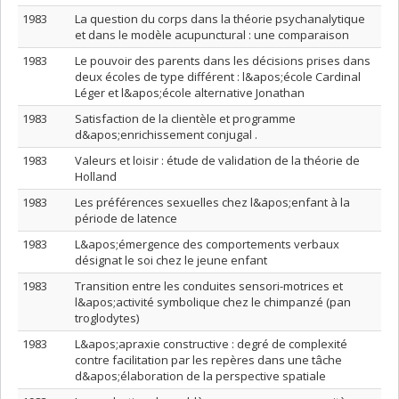
1983
La question du corps dans la théorie psychanalytique
et dans le modèle acupunctural : une comparaison
1983
Le pouvoir des parents dans les décisions prises dans
deux écoles de type différent : l&apos;école Cardinal
Léger et l&apos;école alternative Jonathan
1983
Satisfaction de la clientèle et programme
d&apos;enrichissement conjugal .
1983
Valeurs et loisir : étude de validation de la théorie de
Holland
1983
Les préférences sexuelles chez l&apos;enfant à la
période de latence
1983
L&apos;émergence des comportements verbaux
désignat le soi chez le jeune enfant
1983
Transition entre les conduites sensori-motrices et
l&apos;activité symbolique chez le chimpanzé (pan
troglodytes)
1983
L&apos;apraxie constructive : degré de complexité
contre facilitation par les repères dans une tâche
d&apos;élaboration de la perspective spatiale