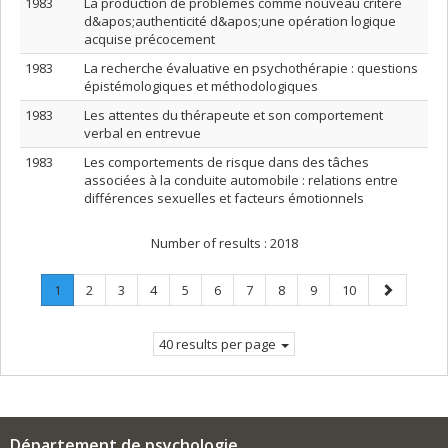
1983
La production de problèmes comme nouveau critère
d&apos;authenticité d&apos;une opération logique
acquise précocement
1983
La recherche évaluative en psychothérapie : questions
épistémologiques et méthodologiques
1983
Les attentes du thérapeute et son comportement
verbal en entrevue
1983
Les comportements de risque dans des tâches
associées à la conduite automobile : relations entre
différences sexuelles et facteurs émotionnels
Number of results :
2018
Page
.
Page
Page
Page
Page
Page
Page
Page
Page
Page
Next
1
2
3
4
5
6
7
8
9
10
Current
page
page.
40 results per page
Département de psychologie