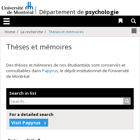
Passer
au
/
Département de
psychologie
contenu
Liens 
R
Menu
N
Home
La recherche
Thèses et mémoires
Thèses et mémoires
Des thèses et mémoires de nos étudiant(e)s sont conservés et
consultables dans
Papyrus
, le dépôt institutionnel de l’Université
de Montréal.
Search in list
Search
For a detailed search
Visit Papyrus