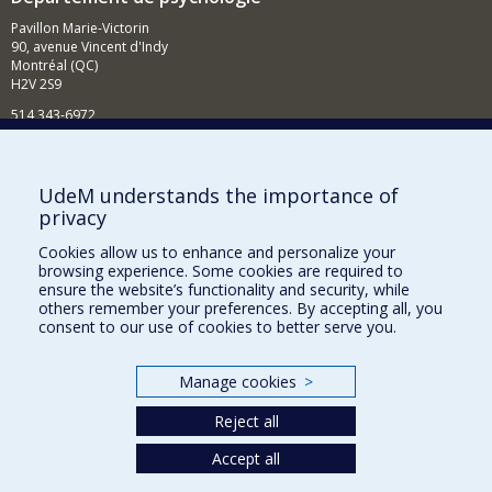
Pavillon Marie-Victorin
90, avenue Vincent d'Indy
Montréal (QC)
H2V 2S9
514 343-6972
Nouvelles et événements
Comment soutenir le Département?
UdeM understands the importance of
privacy
BESOIN D'AIDE?
Cookies allow us to enhance and personalize your
Plan du site
browsing experience. Some cookies are required to
Signaler une erreur
ensure the website’s functionality and security, while
others remember your preferences. By accepting all, you
Accessibilité
consent to our use of cookies to better serve you.
FACULTÉ DES ARTS ET DES SCIENCES
Manage cookies
>
Nos départements et écoles
Reject all
Nos centres d'études
Nos programmes et cours
Accept all