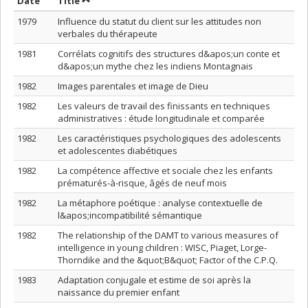
Sort by date in descending order
Sort by title in descending order
Date
Title
1979
Influence du statut du client sur les attitudes non
verbales du thérapeute
1981
Corrélats cognitifs des structures d&apos;un conte et
d&apos;un mythe chez les indiens Montagnais
1982
Images parentales et image de Dieu
1982
Les valeurs de travail des finissants en techniques
administratives : étude longitudinale et comparée
1982
Les caractéristiques psychologiques des adolescents
et adolescentes diabétiques
1982
La compétence affective et sociale chez les enfants
prématurés-à-risque, âgés de neuf mois
1982
La métaphore poétique : analyse contextuelle de
l&apos;incompatibilité sémantique
1982
The relationship of the DAMT to various measures of
intelligence in young children : WISC, Piaget, Lorge-
Thorndike and the &quot;B&quot; Factor of the C.P.Q.
1983
Adaptation conjugale et estime de soi après la
naissance du premier enfant