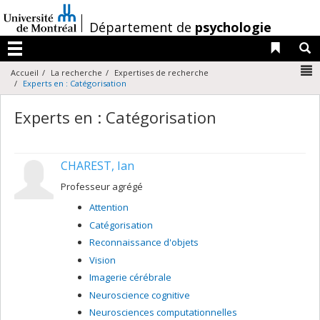
Passer
au
/
Département de
psychologie
contenu
Liens 
R
Menu
N
Accueil
La recherche
Expertises de recherche
Experts en : Catégorisation
Experts en : Catégorisation
CHAREST, Ian
Professeur agrégé
Attention
Catégorisation
Reconnaissance d'objets
Vision
Imagerie cérébrale
Neuroscience cognitive
Neurosciences computationnelles