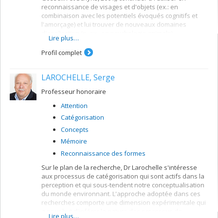
reconnaissance de visages et d'objets (ex.: en
combinaison avec les potentiels évoqués cognitifs et
l'amorçage) et lui trouver de nouveaux domaines
d'application (p. ex., en psychologie animale).
Lire plus…
Profil complet
LAROCHELLE, Serge
Professeur honoraire
Attention
Catégorisation
Concepts
Mémoire
Reconnaissance des formes
Sur le plan de la recherche, Dr Larochelle s'intéresse
aux processus de catégorisation qui sont actifs dans la
perception et qui sous-tendent notre conceptualisation
du monde environnant. L'approche adoptée dans ces
recherches comporte une dimension expérimentale qui
a pour but d'inférer la nature des processus de
Lire plus…