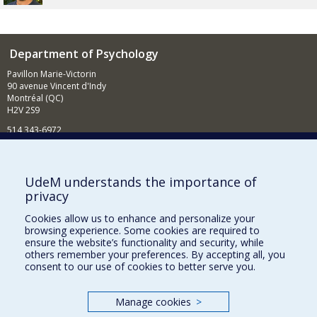
Department of Psychology
Pavillon Marie-Victorin
90 avenue Vincent d'Indy
Montréal (QC)
H2V 2S9
514 343-6972
News and Activities (French)
Supporting the Department
UdeM understands the importance of
privacy
NEED HELP?
Cookies allow us to enhance and personalize your
Sitemap
browsing experience. Some cookies are required to
Report a problem
ensure the website’s functionality and security, while
others remember your preferences. By accepting all, you
Accessibility
consent to our use of cookies to better serve you.
FACULTY OF ARTS AND SCIENCE
Manage cookies
>
Our Departments and Schools