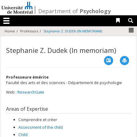
Passer
au
/
Department of
Psychology
contenu
Liens 
R
Menu
N
Home
Professors
Stephanie Z. DUDEK (IN MEMORIAM)
Stephanie Z. Dudek (In memoriam)
Vcard
Imp
Professeure émérite
Faculté des arts et des sciences - Département de psychologie
Web :
ResearchGate
Areas of Expertise
Comprendre et créer
Assessment of the child
Child