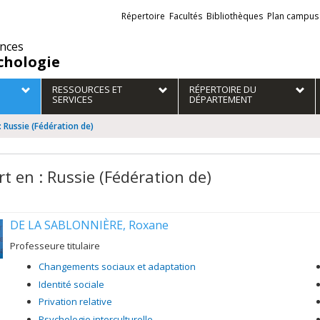
Liens
Répertoire
Facultés
Bibliothèques
Plan campus
externes
ences
chologie
RESSOURCES ET
RÉPERTOIRE DU
SERVICES
DÉPARTEMENT
: Russie (Fédération de)
rt en : Russie (Fédération de)
DE LA SABLONNIÈRE, Roxane
Professeure titulaire
Changements sociaux et adaptation
Identité sociale
Privation relative
Psychologie interculturelle