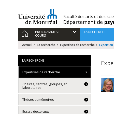
Passer
au
contenu
/
Faculté des arts et des sci
Département de
psy
Navigation
ACCUEIL
PROGRAMMES ET
LA RECHERCHE
principale
COURS
Accueil
La recherche
Expertises de recherche
Expert en 
LA RECHERCHE
Expe
Expertises de recherche
Chaires, centres, groupes, et
laboratoires
Thèses et mémoires
Essais doctoraux