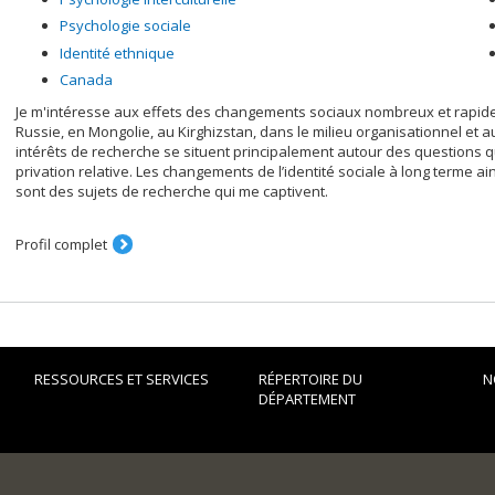
Psychologie sociale
Identité ethnique
Canada
Je m'intéresse aux effets des changements sociaux nombreux et rapides
Russie, en Mongolie, au Kirghizstan, dans le milieu organisationnel et
intérêts de recherche se situent principalement autour des questions qui
privation relative. Les changements de l’identité sociale à long terme ains
sont des sujets de recherche qui me captivent.
Profil complet
RESSOURCES ET SERVICES
RÉPERTOIRE DU
N
DÉPARTEMENT