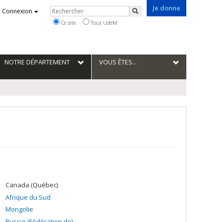
Je donne
Rechercher
Connexion
Rechercher
Ce site
Tout UdeM
NOTRE DÉPARTEMENT
VOUS ÊTES...
Canada (Québec)
Afrique du Sud
Mongolie
Russie (Fédération de)