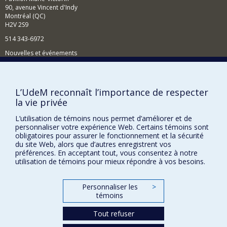
90, avenue Vincent d'Indy
Montréal (QC)
H2V 2S9
514 343-6972
Nouvelles et événements
Comment soutenir le Département?
BESOIN D'AIDE?
L’UdeM reconnaît l’importance de respecter
la vie privée
Plan du site
Signaler une erreur
L’utilisation de témoins nous permet d’améliorer et de
personnaliser votre expérience Web. Certains témoins sont
Accessibilité
obligatoires pour assurer le fonctionnement et la sécurité
du site Web, alors que d’autres enregistrent vos
FACULTÉ DES ARTS ET DES SCIENCES
préférences. En acceptant tout, vous consentez à notre
utilisation de témoins pour mieux répondre à vos besoins.
Nos départements et écoles
Nos centres d'études
Personnaliser les
>
témoins
Nos programmes et cours
Tout refuser