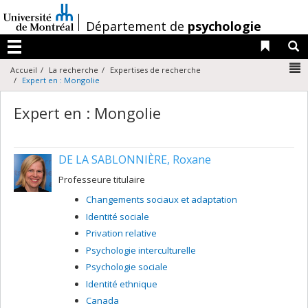
Passer
au
/
Département de
psychologie
contenu
Liens 
R
Menu
N
Accueil
La recherche
Expertises de recherche
Expert en : Mongolie
Expert en : Mongolie
DE LA SABLONNIÈRE, Roxane
Professeure titulaire
Changements sociaux et adaptation
Identité sociale
Privation relative
Psychologie interculturelle
Psychologie sociale
Identité ethnique
Canada