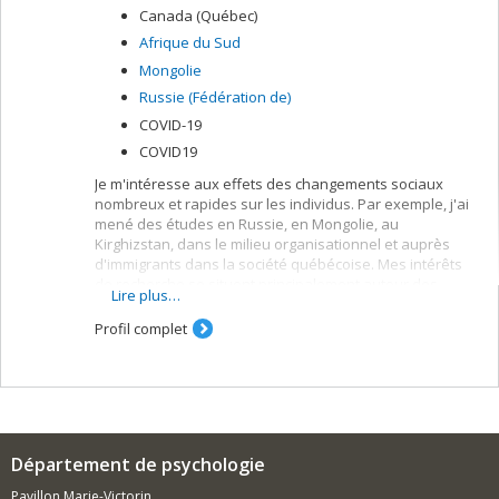
Canada (Québec)
Afrique du Sud
Mongolie
Russie (Fédération de)
COVID-19
COVID19
Je m'intéresse aux effets des changements sociaux
nombreux et rapides sur les individus. Par exemple, j'ai
mené des études en Russie, en Mongolie, au
Kirghizstan, dans le milieu organisationnel et auprès
d'immigrants dans la société québécoise. Mes intérêts
de recherche se situent principalement autour des
Lire plus…
questions qui concernent des concepts tels que
l'identité sociale et la privation relative. Les
Profil complet
changements de l’identité sociale à long terme ainsi que
l’intégration des identités multiples et conflictuelles sont
des sujets de recherche qui me captivent.
Département de psychologie
Pavillon Marie-Victorin