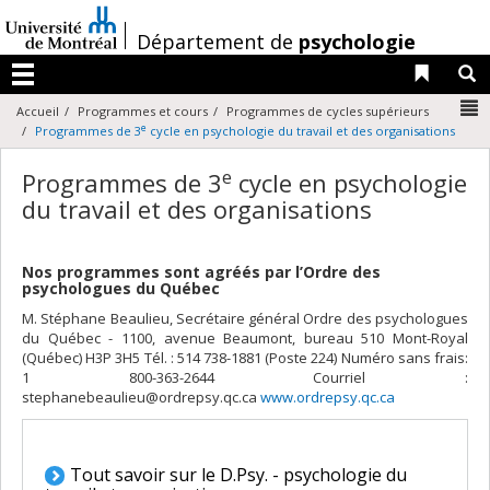
Passer
au
/
Département de
psychologie
contenu
Liens 
R
Menu
N
Accueil
Programmes et cours
Programmes de cycles supérieurs
e
Programmes de 3
cycle en psychologie du travail et des organisations
e
Programmes de 3
cycle en psychologie
du travail et des organisations
Nos programmes sont agréés par l’Ordre des
psychologues du Québec
M. Stéphane Beaulieu, Secrétaire général Ordre des psychologues
du Québec - 1100, avenue Beaumont, bureau 510 Mont-Royal
(Québec) H3P 3H5 Tél. : 514 738-1881 (Poste 224) Numéro sans frais:
1 800-363-2644 Courriel :
stephanebeaulieu@ordrepsy.qc.ca
www.ordrepsy.qc.ca
Tout savoir sur le D.Psy. - psychol
ogie du