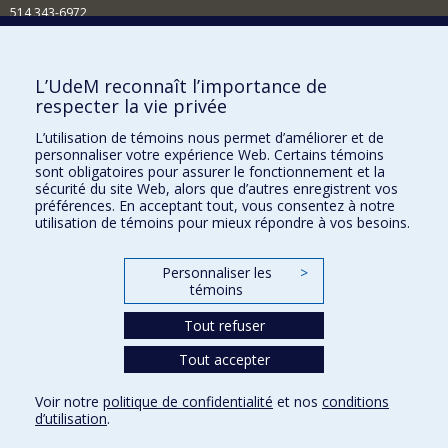
514 343-6972
Nouvelles et événements
Comment soutenir le Département?
L’UdeM reconnaît l’importance de
respecter la vie privée
BESOIN D'AIDE?
L’utilisation de témoins nous permet d’améliorer et de
Plan du site
personnaliser votre expérience Web. Certains témoins
Signaler une erreur
sont obligatoires pour assurer le fonctionnement et la
sécurité du site Web, alors que d’autres enregistrent vos
Accessibilité
préférences. En acceptant tout, vous consentez à notre
utilisation de témoins pour mieux répondre à vos besoins.
FACULTÉ DES ARTS ET DES SCIENCES
Nos départements et écoles
Personnaliser les
>
témoins
Nos centres d'études
Tout refuser
Nos programmes et cours
Tout accepter
Confidentialité
Voir notre
politique de confidentialité
et nos
conditions
Conditions d’utilisation
d’utilisation
.
Paramètres des témoins