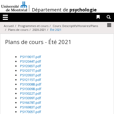
Passer
au
/
Département de
psychologie
contenu
Liens 
R
Menu
N
Accueil
Programmes et cours
Cours: Descriptifs/Horaires/Plans
Plans de cours
2020-2021
Été 2021
Plans de cours - Été 2021
PSY1901T.pdf
PSY2044T.pdf
PSY2065T.pdf
PSY2071T.pdf
PSY2093T.pdf
PSY2115T.pdf
PSY3008B.pdf
PSY3009B.pdf
PSY3022T.pdf
PSY3099T.pdf
PSY6678T.pdf
PSY6983T.pdf
PSY7005T.pdf