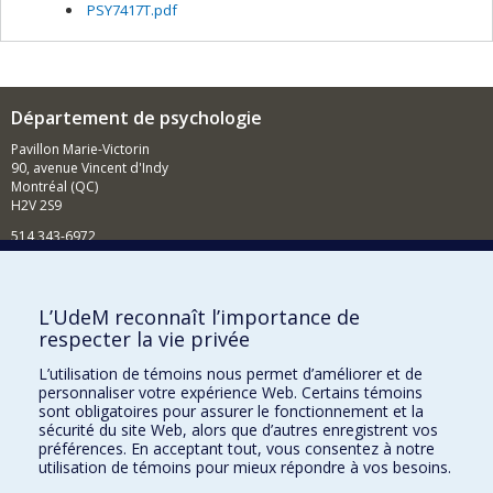
PSY7417T.pdf
Département de psychologie
Pavillon Marie-Victorin
90, avenue Vincent d'Indy
Montréal (QC)
H2V 2S9
514 343-6972
Nouvelles et événements
Comment soutenir le Département?
L’UdeM reconnaît l’importance de
respecter la vie privée
BESOIN D'AIDE?
L’utilisation de témoins nous permet d’améliorer et de
Plan du site
personnaliser votre expérience Web. Certains témoins
Signaler une erreur
sont obligatoires pour assurer le fonctionnement et la
sécurité du site Web, alors que d’autres enregistrent vos
Accessibilité
préférences. En acceptant tout, vous consentez à notre
utilisation de témoins pour mieux répondre à vos besoins.
FACULTÉ DES ARTS ET DES SCIENCES