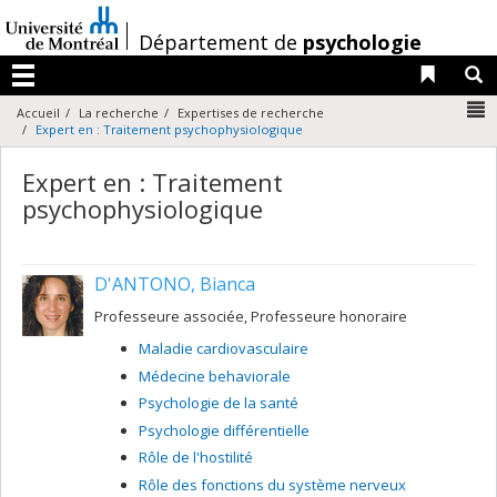
Passer
au
/
Département de
psychologie
contenu
Liens 
R
Menu
N
Accueil
La recherche
Expertises de recherche
Expert en : Traitement psychophysiologique
Expert en : Traitement
psychophysiologique
D'ANTONO, Bianca
Professeure associée, Professeure honoraire
Maladie cardiovasculaire
Médecine behaviorale
Psychologie de la santé
Psychologie différentielle
Rôle de l'hostilité
Rôle des fonctions du système nerveux