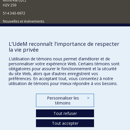
Montréal (QC)
H2V 2S9
514 343-6972
Nouvelles et événements
Comment soutenir le Département?
BESOIN D'AIDE?
L’UdeM reconnaît l’importance de respecter
la vie privée
Plan du site
Signaler une erreur
L’utilisation de témoins nous permet d’améliorer et de
personnaliser votre expérience Web. Certains témoins sont
Accessibilité
obligatoires pour assurer le fonctionnement et la sécurité
du site Web, alors que d’autres enregistrent vos
FACULTÉ DES ARTS ET DES SCIENCES
préférences. En acceptant tout, vous consentez à notre
utilisation de témoins pour mieux répondre à vos besoins.
Nos départements et écoles
Nos centres d'études
Personnaliser les
>
témoins
Nos programmes et cours
Tout refuser
Confidentialité
Tout accepter
Conditions d’utilisation