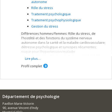
autonome
Rôle du stress
Traitement psychologique
Traitement psychophysiologique
Gestion du stress
Différences hommes/femmes: Rôle du stress, de
l'hostilité et des fonctions du système nerveux
autonome dans la santé et la maladie cardiovasculaire;
détresse psychologique et syncopes récurrentes;
risque pour l'hypertension/maladie
coronarienne/insuffisance cardiaque, sensibilité à la
Lire plus…
douleur et impact clinique; interventions psychologiques
ou psychophysiologiques.
Profil complet
Méthodologies utilisées:
Études expérimentales et/ou prospectives avec
entrevues psychosociales, monitoring physiologiques et
tests sanguins. Validation écologiques des données
avec monitoring des comportements, émotions et/ou
Département de psychologie
symptômes au quotidien.
Pavillon Marie-Victorin
90, avenue Vincent d'Indy